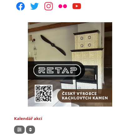
facebook
twitter
instagram
flickr
youtube
Kalendář akcí