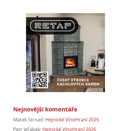
Nejnovější komentáře
Marek Strnad
:
Hejnické VínoHraní 2026
Petr Jeřábek
:
Hejnické VínoHraní 2026