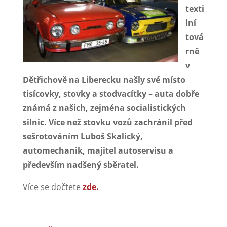
texti
lní
tová
rně
v
Dětřichově na Liberecku našly své místo
tisícovky, stovky a stodvacítky – auta dobře
známá z našich, zejména socialistických
silnic. Více než stovku vozů zachránil před
sešrotováním Luboš Skalický,
automechanik, majitel autoservisu a
především nadšený sběratel.
Více se dočtete
zde.