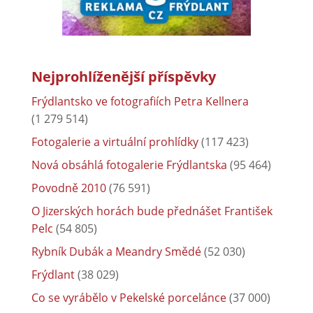
Nejprohlíženější příspěvky
Frýdlantsko ve fotografiích Petra Kellnera
(1 279 514)
Fotogalerie a virtuální prohlídky
(117 423)
Nová obsáhlá fotogalerie Frýdlantska
(95 464)
Povodně 2010
(76 591)
O Jizerských horách bude přednášet František
Pelc
(54 805)
Rybník Dubák a Meandry Smědé
(52 030)
Frýdlant
(38 029)
Co se vyrábělo v Pekelské porcelánce
(37 000)