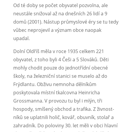
Od té doby se počet obyvatel pozvolna, ale
neustá­le snižoval až na dnešních 26 lidí a 9
domů (2001). Nástup průmyslové éry se tu tedy
vůbec neprojevil a význam obce naopak
upadal.
Dolní Oldříš měla v roce 1935 celkem 221
obyvatel, z toho byli 4 Češi a 5 Slováků. Děti
mohly chodit pouze do jednotřídní obecné
školy, na železniční stanici se muselo až do
Frýdlantu. Obživu nemnoha dělníkům
poskytovala místní tkalcovna Heinricha
Grossmanna. V provozu tu byl i mlýn, tři
hospody, smíšený obchod a trafika. Z živnost­
níků se uplatnili holič, kovář, obuvník, stolař a
zahradník. Do poloviny 30. let měli v obci hlavní