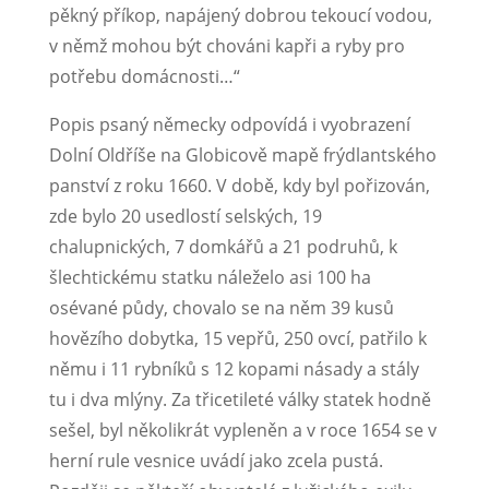
pěkný příkop, napájený dobrou tekoucí vodou,
v němž mohou být chováni kapři a ryby pro
potřebu domácnosti…“
Popis psaný německy odpovídá i vyobrazení
Dolní Oldříše na Globicově mapě frýdlantského
panství z roku 1660. V době, kdy byl pořizován,
zde by­lo 20 usedlostí selských, 19
chalupnických, 7 domkářů a 21 podruhů, k
šlechtickému statku náleželo asi 100 ha
osévané půdy, chovalo se na něm 39 kusů
hovězího dobytka, 15 vepřů, 250 ovcí, patřilo k
němu i 11 rybníků s 12 kopami násady a stály
tu i dva mlýny. Za třicetileté války statek hodně
sešel, byl několikrát vypleněn a v roce 1654 se v
herní rule vesnice uvádí jako zcela pustá.