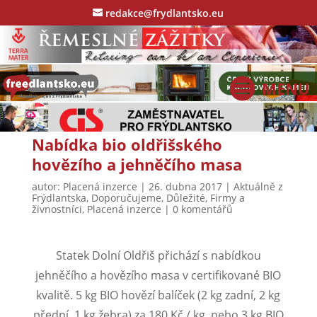
redakce@frydlantsko.eu
Nabídka bio oldřišského
hovězího a jehněčího masa
autor:
Placená inzerce
|
26. dubna 2017
|
Aktuálně z
Frýdlantska
,
Doporučujeme
,
Důležité
,
Firmy a
živnostníci
,
Placená inzerce
|
0 komentářů
Statek Dolní Oldřiš přichází s nabídkou
jehněčího a hovězího masa v certifikované BIO
kvalitě. 5 kg BIO hovězí balíček (2 kg zadní, 2 kg
přední, 1 kg žebra) za 180 Kč / kg nebo 3 kg BIO