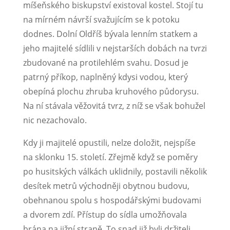
míšeňského biskupství existoval kostel. Stojí tu
na mírném návrší svažují­cím se k potoku
dodnes. Dolní Oldříš bývala lenním statkem a
jeho majitelé sídlili v nejstarších dobách na tvrzi
zbudované na protilehlém svahu. Dosud je
patrný příkop, na­plněný kdysi vodou, který
obepíná plochu zhruba kruhového půdorysu.
Na ní stávala věžovitá tvrz, z níž se však bohužel
nic nezachovalo.
Kdy ji majitelé opustili, nelze doložit, nejspíše
na sklonku 15. století. Zřejmě když se poměry
po husitských válkách uklidnily, postavili několik
desítek metrů východněji obytnou budovu,
obehnanou spolu s hospodářskými budovami
a dvorem zdí. Přístup do sídla umožňovala
brána na jižní straně. To snad již byli držiteli