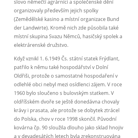
slovo němečtí agrárníci a společenské dění
organizovaly především jejich spolky
(Zemědělské kasino a místní organizace Bund
der Landwirte). Kromě nich zde působila také
místní skupina Svazu Němců, hasičský spolek a
elektrárenské družstvo.
Když vznikl 1. 6.1949 Čs. státní statek Frýdlant,
patřilo k němu také hospodářství v Dolní
Oldřiši, protože o samostatné hospodaření v
odlehlé obci nebyl mezi osídlenci zájem. V roce
1960 bylo sloučeno s bulovským statkem. V
oldříšském dvoře se ještě do­nedávna chovaly
krávy i prasata, ale protože se dobytek ztrácel
do Polska, chov v roce 1998 skončil. Původní
kovárna čp. 90 sloužila dlouho jako sklad hnojiv
a v devadesá­tých letech byla zrekonstruována