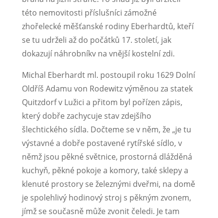
této nemovitosti pří­slušníci zámožné
zhořelecké měšťanské rodiny Eberhardtů, kteří
se tu udrželi až do počátků 17. století, jak
dokazují náhrobníkv na vnější kostelní zdi.
Michal Eberhardt ml. postoupil roku 1629 Dolní
Oldříš Adamu von Rodewitz výmě­nou za statek
Quitzdorf v Lužici a přitom byl pořízen zápis,
který dobře zachycuje stav zdejšího
šlechtického sídla. Dočteme se v něm, že „je tu
výstavné a dobře postavené rytířské sídlo, v
němž jsou pěkné světnice, prostorná dlážděná
kuchyň, pěkné pokoje a komory, také sklepy a
klenuté prostory se železnými dveřmi, na domě
je spolehlivý hodinový stroj s pěkným zvonem,
jímž se současně může zvonit čeledi. Je tam