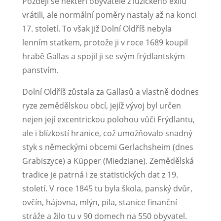
Později se někteří obyvatelé z lužického exilu
vrátili, ale normální poměry nastaly až na konci
17. století. To však již Dolní Oldříš nebyla
lenním statkem, protože ji v roce 1689 koupil
hrabě Gallas a spojil ji se svým frýdlant­ským
panstvím.
Dolní Oldříš zůstala za Gallasů a vlastně dodnes
ryze zemědělskou obcí, jejíž vývoj byl určen
nejen její excentrickou polohou vůči Frýdlantu,
ale i blízkostí hranice, což umož­ňovalo snadný
styk s německými obcemi Gerlachsheim (dnes
Grabiszyce) a Küpper (Miedziane). Zemědělská
tradice je patrná i ze statistických dat z 19.
století. V roce 1845 tu byla škola, panský dvůr,
ovčín, hájovna, mlýn, pila, stanice finanční
stráže a ži­lo tu v 90 domech na 550 obyvatel.