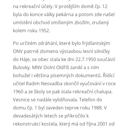
na rekreační účely. V protějším domě čp. 12
byla do konce války pekárna a potom zde našel
umístění obchod smíšeným zbožím, zrušený
kolem roku 1952.
Po určitém zdráhání, které bylo frýdlantským
ONV patrně zlomeno výstavbou lesní silničky
do Háje, se obec stala ke dni 22.7.1950 součástí
Bulovky. MNV Dolní Oldříš zanikl a s ním
bohužel i většina písemných dokumentů. Řídící
učitel Radim Nesvadba skončil vyučování v roce
1960 a ze školy se pak stala rekreační chalupa.
Vesnice se na­dále vylidňovala. Telefon do
domu čp. 1 byl zaveden teprve roku 1988. V
devadesátých letech se přikročilo k
rekonstrukci kostela, který má od října 2001 od