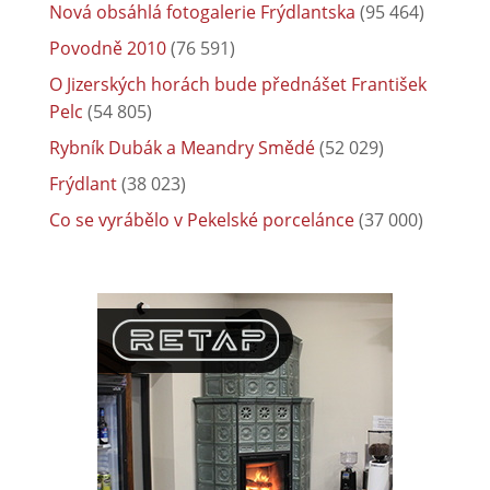
Nová obsáhlá fotogalerie Frýdlantska
(95 464)
Povodně 2010
(76 591)
O Jizerských horách bude přednášet František
Pelc
(54 805)
Rybník Dubák a Meandry Smědé
(52 029)
Frýdlant
(38 023)
Co se vyrábělo v Pekelské porcelánce
(37 000)