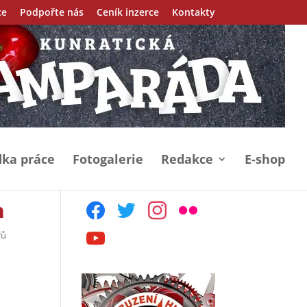
ce
Podpořte nás
Ceník inzerce
Kontakty
ka práce
Fotogalerie
Redakce
E-shop
h
facebook
twitter
instagram
flickr
řů
youtube
e