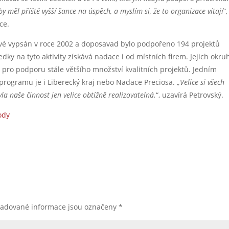
by měl příště vyšší šance na úspěch, a myslím si, že to organizace vítají
“,
ce.
vé vypsán v roce 2002 a doposavad bylo podpořeno 194 projektů
dky na tyto aktivity získává nadace i od místních firem. Jejich okru
 pro podporu stále většího množství kvalitních projektů. Jedním
programu je i Liberecký kraj nebo Nadace Preciosa. „
Velice si všech
la naše činnost jen velice obtížně realizovatelná.
“, uzavírá Petrovský.
ody
žadované informace jsou označeny
*