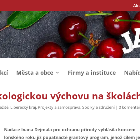
Ak
kcí
Města a obce
Firmy a instituce
Nabíd
ologickou výchovu na školác
ežité
,
Liberecký kraj
,
Projekty a samospráva
,
Spolky a sdružení
|
0 komentá
Nadace Ivana Dejmala pro ochranu přírody vyhlásila koncem
loňského roku již popatnácté grantový program, jehož cílem j