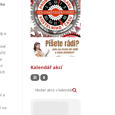
icko
dy a
kové
příč
 a
si
Kalendář akcí
ích
Hledat akce v kalendáři
l a
í na
.