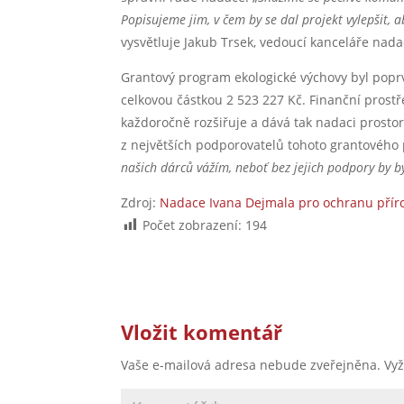
Popisujeme jim, v čem by se dal projekt vylepšit, a
vysvětluje Jakub Trsek, vedoucí kanceláře nada
Grantový program ekologické výchovy byl popr
celkovou částkou 2 523 227 Kč. Finanční prostře
každoročně rozšiřuje a dává tak nadaci prostor
z největších podporovatelů tohoto grantového 
našich dárců vážím, neboť bez jejich podpory by by
Zdroj:
Nadace Ivana Dejmala pro ochranu přír
Počet zobrazení:
194
Vložit komentář
Vaše e-mailová adresa nebude zveřejněna.
Vy