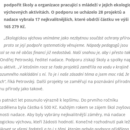
podpořit školy a organizace pracující s mládeží v jejich ekolog
výchovných aktivitách. O podporu se ucházelo 28 projektů a
nadace vybrala 17 nejkvalitnějších, které obdrží částku ve výši
165 279 Kč.
„Ekologickou výchovu vnímáme jako nezbytnou součást ochrany příro
proto se její podpoře systematicky věnujeme. Nápady pedagogů jsou
 škol se na ně občas financí již nedostává. Naší snahou je, aby i přesto ta
 Ondřej Petrovský, ředitel nadace. Podporu získají školy a spolky na
 aktivit. „
V letošním roce se řada projektů zaměřila na vodu v krajině
 rozumného nakládání s ní. To je i naše zásadní téma a jsem moc rád, že 
ch“
, říká Petrovský
.
Další projekty se zaměřují na poznávání přírodn
u přírody jako takové.
ch patnáct let posunulo výrazně k lepšímu. Do prvního ročníku
rozdělena byla částka 6 500 Kč. Každým rokem se zájem škol zvyšova
žnosti nadace. Aby byly vybrány nejkvalitnější záměry, má nadace
ogickou výchovu, kteří žádosti hodnotí. Konečné rozhodnutí pak lež
kovat se všemi žadateli a to i s těmi, kterým nebyla podpora přidělena