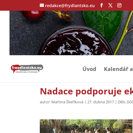
redakce@frydlantsko.eu
Úvod
Kalendář a
Nadace podporuje ek
autor:
Martina Škeříková
|
27. dubna 2017
|
Děti
,
Důl