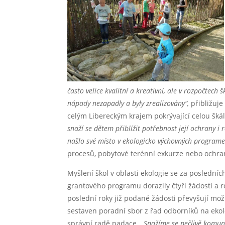
často velice kvalitní a kreativní, ale v rozpočtech
nápady nezapadly a byly zrealizovány“,
přibližuje
celým Libereckým krajem pokrývající celou škálu
snaží se dětem přiblížit potřebnost její ochrany i
našlo své místo v ekologicko výchovných programe
procesů, pobytové terénní exkurze nebo ochran
Myšlení škol v oblasti ekologie se za poslední
grantového programu dorazily čtyři žádosti a 
poslední roky již podané žádosti převyšují mo
sestaven poradní sbor z řad odborníků na ekol
správní radě nadace. „
Snažíme se pečlivě komuni