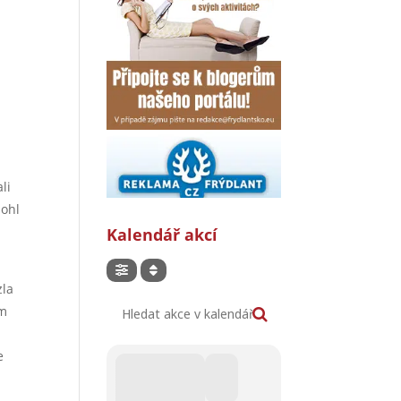
li
mohl
Kalendář akcí
zla
Hledat akce v kalendáři
em
e