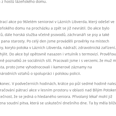
en z hostů lázeňského domu.
rací akce po 96letém seniorovi v Lázních Libverda, který odešel ve
eňského domu na procházku a zpět se již nevrátil. Do akce bylo
ičů, dále horská služba včetně psovodů, záchranáři se psy a také
ana starosty. Po celý den jsme prováděli prověrky na místech
, koryto potoka v Lázních Libverda, nádraží, zdravotnická zařízení,
lit. Do akce byl opětovně nasazen i vrtulník s termovizí. Prověřova
ě poznatků ze sociálních sítí. Pracovali jsme i s verzemi, že muž 
ta, proto jsme vyhodnocovali i kamerové záznamy na
rodních vztahů o spolupráci i polskou policii.
 konec. V podvečerních hodinách, krátce po půl sedmé hodině nale
račování pátrací akce v lesním prostoru v oblasti nad Bílým Potok
ečnost, že se jedná o hledaného seniora. Přivolaný lékař mohl již
ena soudní pitva, která se uskuteční dnešního dne. Ta by měla blíž