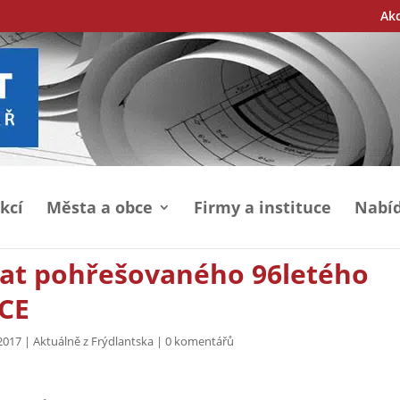
Ak
kcí
Města a obce
Firmy a instituce
Nabíd
at pohřešovaného 96letého
ACE
2017
|
Aktuálně z Frýdlantska
|
0 komentářů