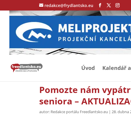
redakce@frydlantsko.eu
Úvod
Kalendář a
Pomozte nám vypátr
seniora – AKTUALIZ
autor:
Redakce portálu Freedlantsko.eu
|
28. dubna 