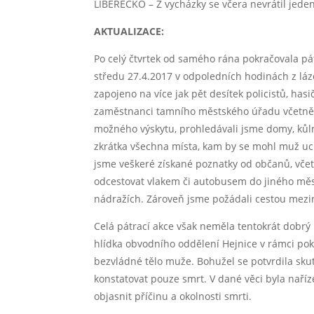
LIBERECKO – Z vycházky se včera nevrátil jed
AKTUALIZACE:
Po celý čtvrtek od samého rána pokračovala pát
středu 27.4.2017 v odpoledních hodinách z láz
zapojeno na více jak pět desítek policistů, has
zaměstnanci tamního městského úřadu včetně p
možného výskytu, prohledávali jsme domy, kůlny
zkrátka všechna místa, kam by se mohl muž uchý
jsme veškeré získané poznatky od občanů, včetn
odcestovat vlakem či autobusem do jiného měs
nádražích. Zároveň jsme požádali cestou meziná
Celá pátrací akce však neměla tentokrát dobrý
hlídka obvodního oddělení Hejnice v rámci pok
bezvládné tělo muže. Bohužel se potvrdila skut
konstatovat pouze smrt. V dané věci byla naříz
objasnit příčinu a okolnosti smrti.