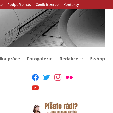
ce
Podpořte nás
Ceník inzerce
Kontakty
ka práce
Fotogalerie
Redakce
E-shop
facebook
twitter
instagram
flickr
youtube