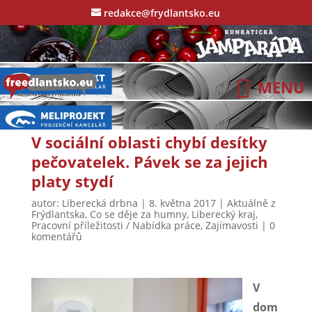
redakce@frydlantsko.eu
V sociální oblasti chybí desítky
pečovatelek. Pávek se za jejich
platy stydí
autor:
Liberecká drbna
|
8. května 2017
|
Aktuálně z
Frýdlantska
,
Co se děje za humny
,
Liberecký kraj
,
Pracovní příležitosti / Nabídka práce
,
Zajímavosti
|
0
komentářů
V
dom