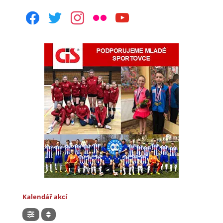
facebook
twitter
instagram
flickr
youtube
Kalendář akcí