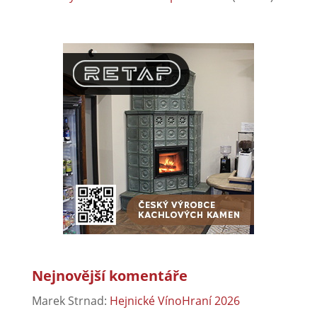
Nejnovější komentáře
Marek Strnad
:
Hejnické VínoHraní 2026