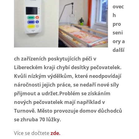
ovec
h
pro
seni
ory a
další
ch zařízeních poskytujících péči v
Libereckém kraji chybí desítky pečovatelek.
Kvůli nízkým výdělkům, které neodpovídají
náročnosti jejich práce, se nedaří nové síly
přijmout a udržet.Problém se získáním
nových pečovatelek mají například v
Turnově. Město provozuje domov důchodců
se zhruba 70 lůžky.
Více se dočtete
zde.