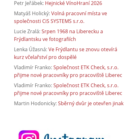
Petr Jeřábek
:
Hejnické VínoHraní 2026
Matyáš Holický
:
Volná pracovní místa ve
společnosti CiS SYSTEMS s.r.o.
Lucie Zralá
:
Srpen 1968 na Liberecku a
Frýdlantsku ve fotografiích
Lenka Úžasná
:
Ve Frýdlantu se znovu otevírá
kurz včelařství pro dospělé
Vladimír Franko
:
Společnost ETK Check, s.r.o.
přijme nové pracovníky pro pracoviště Liberec
Vladimír Franko
:
Společnost ETK Check, s.r.o.
přijme nové pracovníky pro pracoviště Liberec
Martin Hodonicky
:
Sběrný dvůr je otevřen jinak