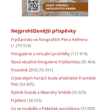
Nejprohlíženější příspěvky
Frýdlantsko ve fotografiích Petra Kellnera
(1 279 514)
Fotogalerie a virtuální prohlídky
(117 419)
Nová obsáhlá fotogalerie Frýdlantska
(95 464)
Povodně 2010
(76 591)
O Jizerských horách bude přednášet František
Pelc
(54 805)
Rybník Dubák a Meandry Smědé
(52 029)
Frýdlant
(38 025)
Co se vyrábělo v Pekelské porcelánce
(37 000)