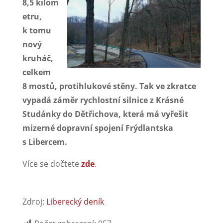
8,5 kilom
etru,
k tomu
nový
kruháč,
celkem
8 mostů, protihlukové stěny. Tak ve zkratce
vypadá záměr rychlostní silnice z Krásné
Studánky do Dětřichova, která má vyřešit
mizerné dopravní spojení Frýdlantska
s Libercem.
Více se dočtete
zde
.
Zdroj:
Liberecký deník