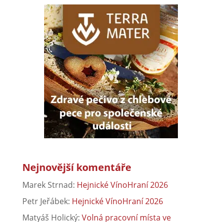
Nejnovější komentáře
Marek Strnad
:
Hejnické VínoHraní 2026
Petr Jeřábek
:
Hejnické VínoHraní 2026
Matyáš Holický
:
Volná pracovní místa ve