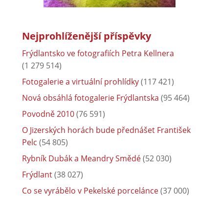
Nejprohlíženější příspěvky
Frýdlantsko ve fotografiích Petra Kellnera
(1 279 514)
Fotogalerie a virtuální prohlídky
(117 421)
Nová obsáhlá fotogalerie Frýdlantska
(95 464)
Povodně 2010
(76 591)
O Jizerských horách bude přednášet František
Pelc
(54 805)
Rybník Dubák a Meandry Smědé
(52 030)
Frýdlant
(38 027)
Co se vyrábělo v Pekelské porcelánce
(37 000)