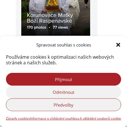
Spravovat souhlas s cookies
Používáme cookies k optimalizaci našich webových
stránek a našich služeb.
Příjmout
Akismet
zablokoval
289 857 spamů
Odmítnout
Předvolby
Zásady cookies
Informace o získávání souhlasu k ukládání souborů cookie