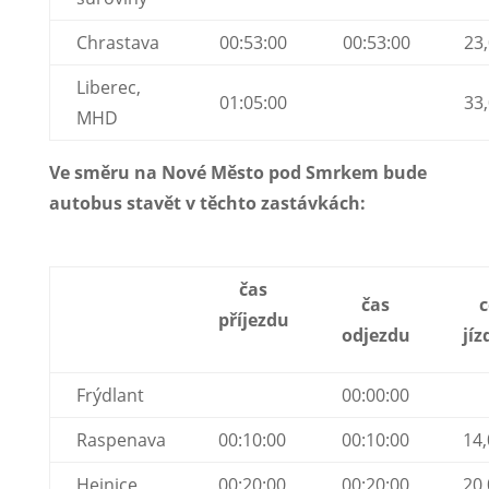
Chrastava
00:53:00
00:53:00
23
Liberec,
01:05:00
33
MHD
Ve směru na Nové Město pod Smrkem bude
autobus stavět v těchto zastávkách:
čas
čas
příjezdu
odjezdu
jí
Frýdlant
00:00:00
Raspenava
00:10:00
00:10:00
14,
Hejnice
00:20:00
00:20:00
20,