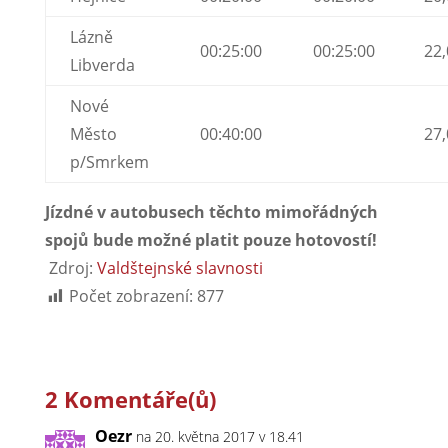
Lázně
00:25:00
00:25:00
22,
Libverda
Nové
Město
00:40:00
27,
p/Smrkem
Jízdné v autobusech těchto mimořádných
spojů bude možné platit pouze hotovostí!
Zdroj:
Valdštejnské slavnosti
Počet zobrazení:
877
2 Komentáře(ů)
Oezr
na 20. května 2017 v 18.41