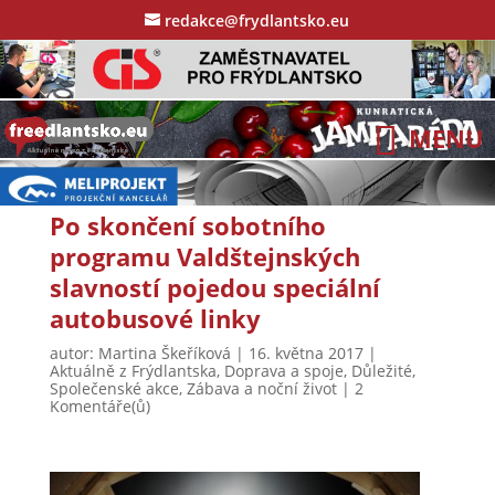
redakce@frydlantsko.eu
Po skončení sobotního
programu Valdštejnských
slavností pojedou speciální
autobusové linky
autor:
Martina Škeříková
|
16. května 2017
|
Aktuálně z Frýdlantska
,
Doprava a spoje
,
Důležité
,
Společenské akce
,
Zábava a noční život
|
2
Komentáře(ů)