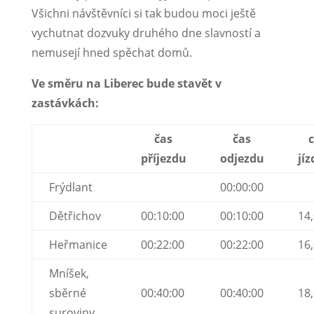
Všichni návštěvníci si tak budou moci ještě
vychutnat dozvuky druhého dne slavností a
nemusejí hned spěchat domů.
Ve směru na Liberec bude stavět v
zastávkách:
čas
čas
příjezdu
odjezdu
jí
Frýdlant
00:00:00
Dětřichov
00:10:00
00:10:00
14
Heřmanice
00:22:00
00:22:00
16
Mníšek,
sběrné
00:40:00
00:40:00
18
suroviny