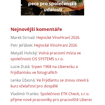
Nejnovější komentáře
Marek Strnad
:
Hejnické VínoHraní 2026
Petr Jeřábek
:
Hejnické VínoHraní 2026
Matyáš Holický
:
Volná pracovní místa ve
společnosti CiS SYSTEMS s.r.o.
Lucie Zralá
:
Srpen 1968 na Liberecku a
Frýdlantsku ve fotografiích
Lenka Úžasná
:
Ve Frýdlantu se znovu otevírá
kurz včelařství pro dospělé
Vladimír Franko
:
Společnost ETK Check, s.r.o.
přijme nové pracovníky pro pracoviště Liberec