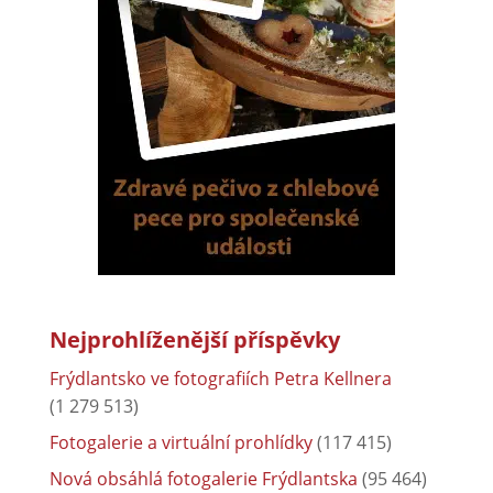
Nejprohlíženější příspěvky
Frýdlantsko ve fotografiích Petra Kellnera
(1 279 513)
Fotogalerie a virtuální prohlídky
(117 415)
Nová obsáhlá fotogalerie Frýdlantska
(95 464)