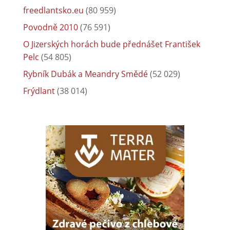
freedlantsko.eu
(80 959)
Povodně 2010
(76 591)
O Jizerských horách bude přednášet František
Pelc
(54 805)
Rybník Dubák a Meandry Smědé
(52 029)
Frýdlant
(38 014)