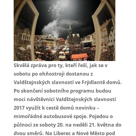
Skvělá zpráva pro ty, kteří řeší, jak se v
sobotu po ohňostroji dostanou z
Valdštejnských slavností ve Frýdlantě domů.
Po skončení sobotního programu budou
moci návštěvníci Valdštejnských slavností
2017 využít k cestě domů novinku –
mimořádné autobusové spoje. Pojedou o
půlnoci ze soboty 20. na neděli 21. května do
dvou směrů. Na Liberec a Nové Město pod