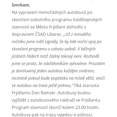
Smrkem.
Na vypravení mimořádných autobusů po
skončení sobotního programu Valdštejnských
slavností se Město Frýdlant dohodlo s
dopravcem ČSAD Liberec.
„Už z minulého
ročníku jsme měli signály, že by lidé noční spoj po
skončení programu v sobotu uvítali. V běžných
jízdních řádech totiž žádný takový není. Rozhodli
jsme se proto, že návštěvníkům vyhovíme. Prozatím
je domluvený jeden autobus každým směrem,
nicméně pokud bude poptávka na místě větší, otočí
se autobus na trase ještě jednou,“
říká starosta
Frýdlantu Dan Ramzer. Autobusy budou
vyjíždět z autobusového nádraží ve Frýdlantu.
Program slavností skončí kolem 23.00 hodin.
Autobusy pak na trasu vyjedou o půlnoci.