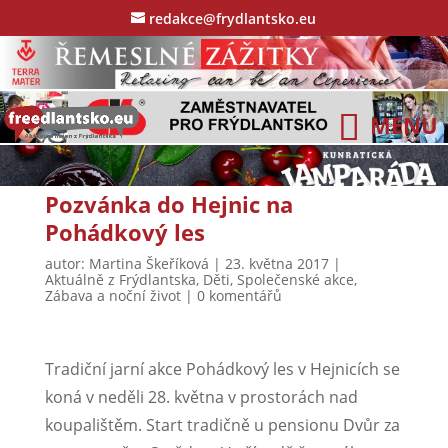
redakce@frydlantsko.eu
Pozvánka do Hejnic na
Pohádkový les
autor:
Martina Škeříková
|
23. května 2017
|
Aktuálně z Frýdlantska
,
Děti
,
Společenské akce
,
Zábava a noční život
|
0 komentářů
Tradiční jarní akce Pohádkový les v Hejnicích se
koná v neděli 28. května v prostorách nad
koupalištěm. Start tradičně u pensionu Dvůr za