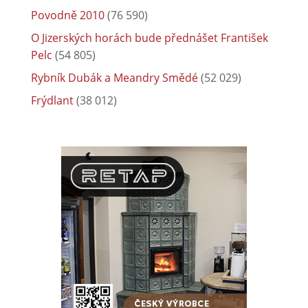
Povodně 2010
(76 590)
O Jizerských horách bude přednášet František
Pelc
(54 805)
Rybník Dubák a Meandry Smědé
(52 029)
Frýdlant
(38 012)