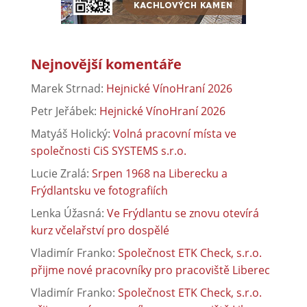
Nejnovější komentáře
Marek Strnad
:
Hejnické VínoHraní 2026
Petr Jeřábek
:
Hejnické VínoHraní 2026
Matyáš Holický
:
Volná pracovní místa ve
společnosti CiS SYSTEMS s.r.o.
Lucie Zralá
:
Srpen 1968 na Liberecku a
Frýdlantsku ve fotografiích
Lenka Úžasná
:
Ve Frýdlantu se znovu otevírá
kurz včelařství pro dospělé
Vladimír Franko
:
Společnost ETK Check, s.r.o.
přijme nové pracovníky pro pracoviště Liberec
Vladimír Franko
:
Společnost ETK Check, s.r.o.