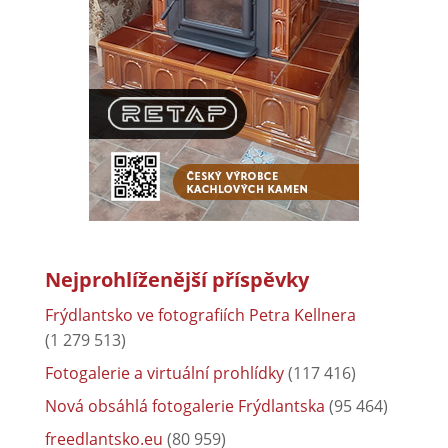
Nejprohlíženější příspěvky
Frýdlantsko ve fotografiích Petra Kellnera
(1 279 513)
Fotogalerie a virtuální prohlídky
(117 416)
Nová obsáhlá fotogalerie Frýdlantska
(95 464)
freedlantsko.eu
(80 959)