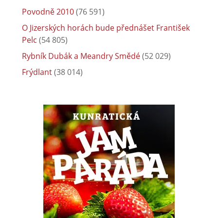
Povodně 2010
(76 591)
O Jizerských horách bude přednášet František
Pelc
(54 805)
Rybník Dubák a Meandry Smědé
(52 029)
Frýdlant
(38 014)