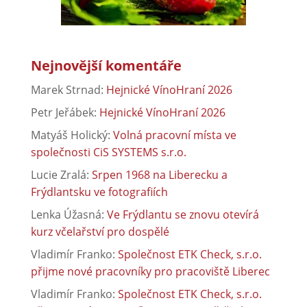
Nejnovější komentáře
Marek Strnad
:
Hejnické VínoHraní 2026
Petr Jeřábek
:
Hejnické VínoHraní 2026
Matyáš Holický
:
Volná pracovní místa ve
společnosti CiS SYSTEMS s.r.o.
Lucie Zralá
:
Srpen 1968 na Liberecku a
Frýdlantsku ve fotografiích
Lenka Úžasná
:
Ve Frýdlantu se znovu otevírá
kurz včelařství pro dospělé
Vladimír Franko
:
Společnost ETK Check, s.r.o.
přijme nové pracovníky pro pracoviště Liberec
Vladimír Franko
:
Společnost ETK Check, s.r.o.