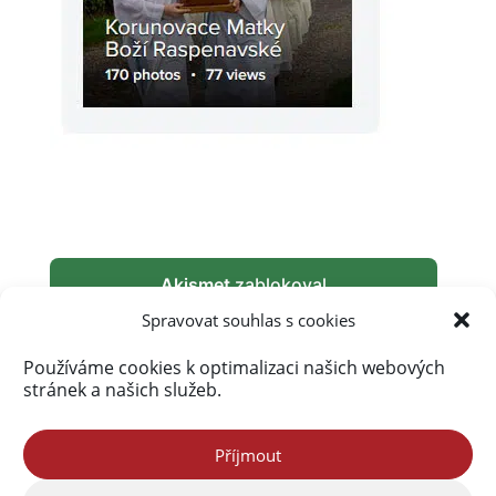
Akismet
zablokoval
289 927 spamů
Spravovat souhlas s cookies
Používáme cookies k optimalizaci našich webových
stránek a našich služeb.
Příjmout