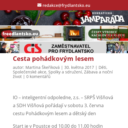
redakce@frydlantsko.eu
Cesta pohádkovým lesem
autor:
Martina Škeříková
|
30. května 2017
|
Děti
,
Společenské akce
,
Spolky a sdružení
,
Zábava a noční
život
|
0 komentářů
IO – inteligentní odpoledne, z.s. – SRPŠ Višňová
a SDH Višňová pořádají v sobotu 3. června
cestu Pohádkovým lesem a dětský den
Start je v Poustce od 10.00 do 11.00 hodin