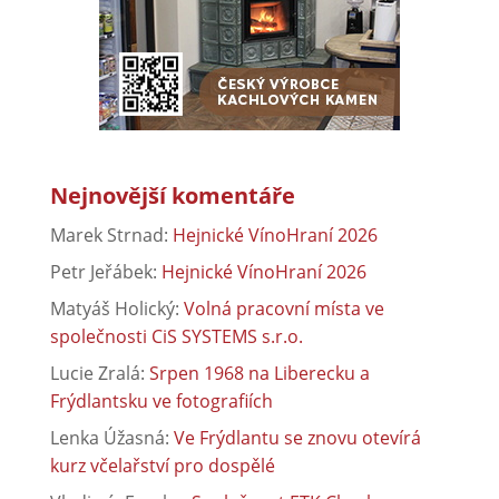
Nejnovější komentáře
Marek Strnad
:
Hejnické VínoHraní 2026
Petr Jeřábek
:
Hejnické VínoHraní 2026
Matyáš Holický
:
Volná pracovní místa ve
společnosti CiS SYSTEMS s.r.o.
Lucie Zralá
:
Srpen 1968 na Liberecku a
Frýdlantsku ve fotografiích
Lenka Úžasná
:
Ve Frýdlantu se znovu otevírá
kurz včelařství pro dospělé