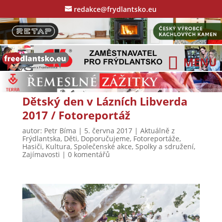
redakce@frydlantsko.eu
Dětský den v Lázních Libverda
2017 / Fotoreportáž
autor:
Petr Bíma
|
5. června 2017
|
Aktuálně z
Frýdlantska
,
Děti
,
Doporučujeme
,
Fotoreportáže
,
Hasiči
,
Kultura
,
Společenské akce
,
Spolky a sdružení
,
Zajímavosti
|
0 komentářů