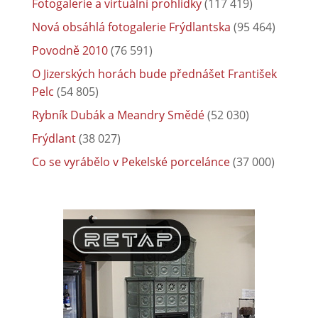
Fotogalerie a virtuální prohlídky
(117 419)
Nová obsáhlá fotogalerie Frýdlantska
(95 464)
Povodně 2010
(76 591)
O Jizerských horách bude přednášet František
Pelc
(54 805)
Rybník Dubák a Meandry Smědé
(52 030)
Frýdlant
(38 027)
Co se vyrábělo v Pekelské porcelánce
(37 000)