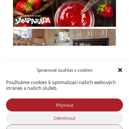
Spravovat souhlas s cookies
Používáme cookies k optimalizaci našich webových
Úvod
Obsah webu
Aktuálně
stránek a našich služeb.
Kalendář akcí na Frýdlantsku
Ceník inzerce
Kontakty & Redakce
Zásady cookies (EU)
Příjmout
Odmítnout
Portál Freedlantsko.eu provozuje společnost