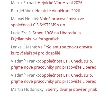
Marek Strnad
:
Hejnické VínoHraní 2026
Petr Jeřábek
:
Hejnické VínoHraní 2026
Matyáš Holický
:
Volná pracovní místa ve
společnosti CiS SYSTEMS s.r.o.
Lucie Zralá
:
Srpen 1968 na Liberecku a
Frýdlantsku ve fotografiích
Lenka Úžasná
:
Ve Frýdlantu se znovu otevírá
kurz včelařství pro dospělé
Vladimír Franko
:
Společnost ETK Check, s.r.o.
přijme nové pracovníky pro pracoviště Liberec
Vladimír Franko
:
Společnost ETK Check, s.r.o.
přijme nové pracovníky pro pracoviště Liberec
Martin Hodonicky
:
Sběrný dvůr je otevřen jinak