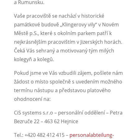
a Rumunsku.
Vaše pracoviště se nachází v historické
památkové budově „Klingerovy vily“ v Novém
Městě p.S., které s okolním parkem patří k
nejkrásnějším pracovištím v Jizerských horách.
Čeká Vás sehraný a motivovaný tým milých
kolegyň a kolegů.
Pokud jsme ve Vás vzbudili zájem, pošlete nám
žádost o místo společně s uvedením možného
termínu nástupu a představou platového
ohodnocení na:
CiS systems s.r.o – personální oddělení – Petra
Bezruče 22 – 463 62 Hejnice
Tel.: +420 482 412 415 –
personalabteilung-