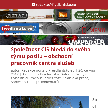
redakce@frydlantsko.eu
Společnost CiS hledá do svého
týmu posilu – obchodní
pracovník centra služeb
autor:
Redakce portálu Freedlantsko.eu
|
20. června
2017
|
Aktuálně z Frýdlantska
,
Důležité
,
Firmy a
živnostníci
,
Pracovní příležitosti / Nabídka práce
,
Společnost CiS
|
0 komentářů
Sp
ol