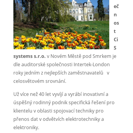
eč
n
os
t
Ci
S
systems s.r.o.
v Novém Městě pod Smrkem je
dle auditorské společnosti Intertek-London
roky jedním z nejlepších zaměstnavatelů v
celosvětovém srovnání.
Už více než 40 let vyvíjí a vyrábí inovativní a
úspěšný rodinný podnik specifická řešení pro
klientelu v oblasti spojovací techniky pro
přenos dat v odvětvích elektrotechniky a
elektroniky.