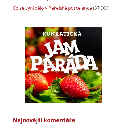
Co se vyrábělo v Pekelské porcelánce
(37 000)
Nejnovější komentáře