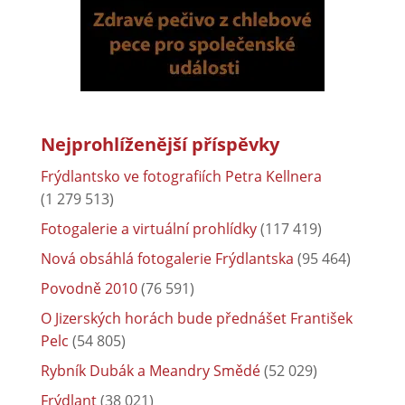
Nejprohlíženější příspěvky
Frýdlantsko ve fotografiích Petra Kellnera
(1 279 513)
Fotogalerie a virtuální prohlídky
(117 419)
Nová obsáhlá fotogalerie Frýdlantska
(95 464)
Povodně 2010
(76 591)
O Jizerských horách bude přednášet František
Pelc
(54 805)
Rybník Dubák a Meandry Smědé
(52 029)
Frýdlant
(38 021)