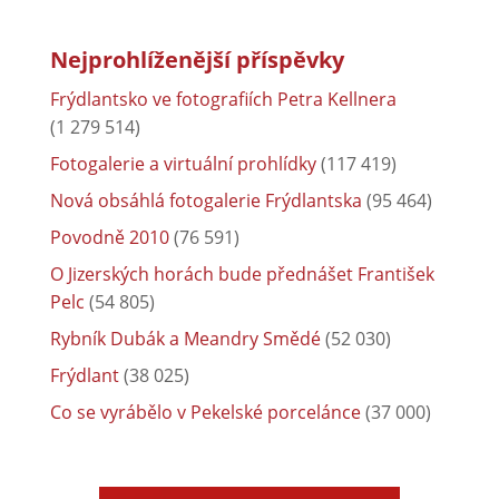
Nejprohlíženější příspěvky
Frýdlantsko ve fotografiích Petra Kellnera
(1 279 514)
Fotogalerie a virtuální prohlídky
(117 419)
Nová obsáhlá fotogalerie Frýdlantska
(95 464)
Povodně 2010
(76 591)
O Jizerských horách bude přednášet František
Pelc
(54 805)
Rybník Dubák a Meandry Smědé
(52 030)
Frýdlant
(38 025)
Co se vyrábělo v Pekelské porcelánce
(37 000)