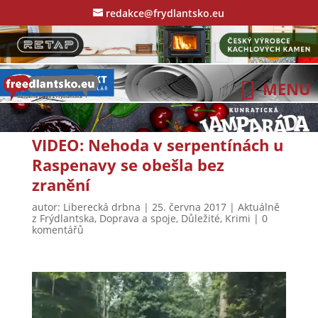
redakce@frydlantsko.eu
VIDEO: Nehoda v serpentínách u
Raspenavy se obešla bez
zranění
autor:
Liberecká drbna
|
25. června 2017
|
Aktuálně
z Frýdlantska
,
Doprava a spoje
,
Důležité
,
Krimi
|
0
komentářů