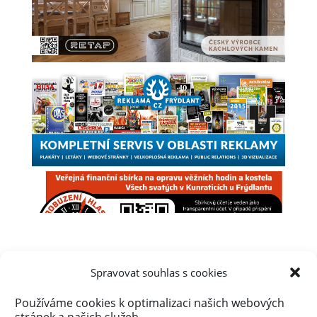
Spravovat souhlas s cookies
Používáme cookies k optimalizaci našich webových
Úvod
Obsah webu
Aktuálně