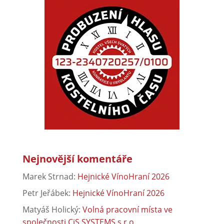
Nejnovější komentáře
Marek Strnad
:
Hejnické VínoHraní 2026
Petr Jeřábek
:
Hejnické VínoHraní 2026
Matyáš Holický
:
Volná pracovní místa ve
společnosti CiS SYSTEMS s.r.o.