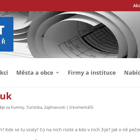
Ak
kcí
Města a obce
Firmy a instituce
Nabíd
luk
děje za humny
,
Turistika
,
Zajímavosti
|
0 komentářů
h? Kde se tu vzaly? Co na nich roste a kdo v nich žije? Jak o ně pečo