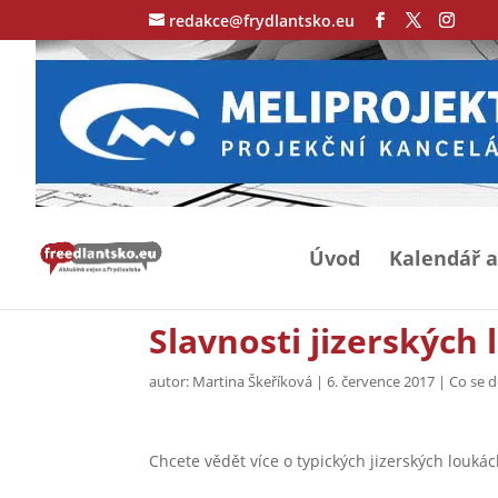
redakce@frydlantsko.eu
Úvod
Kalendář a
Slavnosti jizerských 
autor:
Martina Škeříková
|
6. července 2017
|
Co se 
Chcete vědět více o typických jizerských loukác