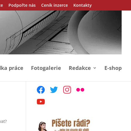
ce
Podpořte nás
Ceník inzerce
Kontakty
ka práce
Fotogalerie
Redakce
E-shop
facebook
twitter
instagram
flickr
youtube
vat?