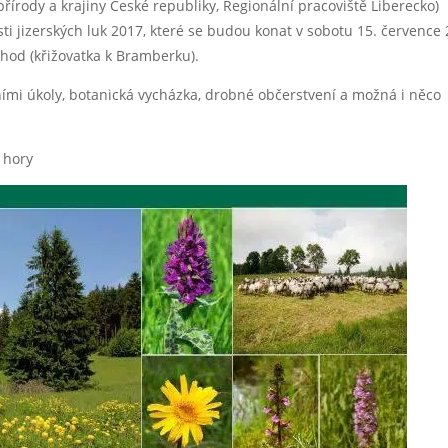
írody a krajiny České republiky, Regionální pracoviště Liberecko)
sti jizerských luk 2017, které se budou konat v sobotu 15. července
hod (křižovatka k Bramberku).
čními úkoly, botanická vycházka, drobné občerstvení a možná i něco
 hory