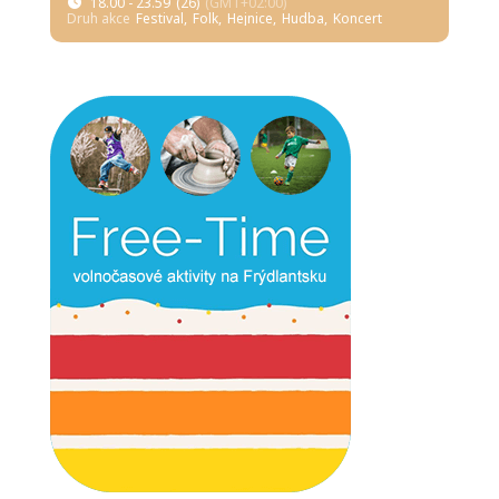
18.00 - 23.59
(26)
(GMT+02:00)
Druh akce
Festival,
Folk,
Hejnice,
Hudba,
Koncert