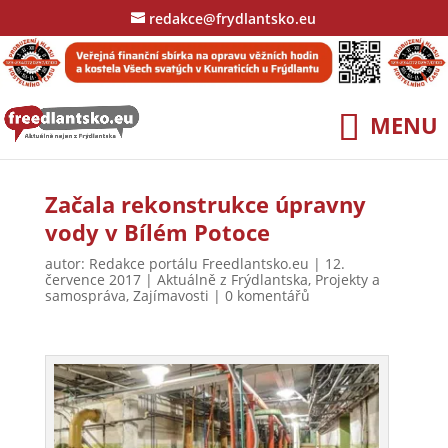
redakce@frydlantsko.eu
Začala rekonstrukce úpravny
vody v Bílém Potoce
autor:
Redakce portálu Freedlantsko.eu
|
12.
července 2017
|
Aktuálně z Frýdlantska
,
Projekty a
samospráva
,
Zajímavosti
|
0 komentářů