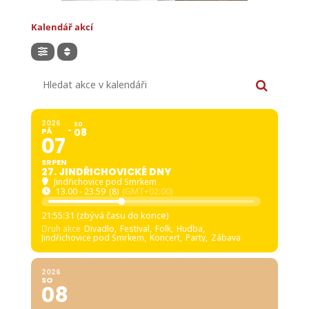
Kalendář akcí
Hledat akce v kalendáři
2026
SO
PÁ
08
07
SRPEN
27. JINDŘICHOVICKÉ DNY
Jindřichovice pod Smrkem
13.00 - 23.59
(8)
(GMT+02:00)
21:55:29 (zbývá času do konce)
Druh akce
Divadlo,
Festival,
Folk,
Hudba,
Jindřichovice pod Smrkem,
Koncert,
Party,
Zábava
2026
SO
08