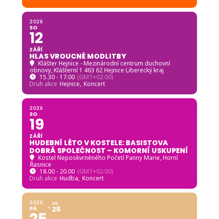
2026
SO
12
ZÁŘÍ
HLAS VROUCNÉ MODLITBY
Klášter Hejnice - Mezinárodní centrum duchovní
obnovy
, Klášterní 1 463 62 Hejnice Liberecký kraj
15.30 - 17.00
(GMT+02:00)
Druh akce
Hejnice,
Koncert
2026
SO
19
ZÁŘÍ
HUDEBNÍ LÉTO V KOSTELE: BASISTOVA
DOBRÁ SPOLEČNOST – KOMORNÍ USKUPENÍ
Kostel Neposkvrněného Početí Panny Marie, Horní
Řasnice
18.00 - 20.00
(GMT+02:00)
Druh akce
Hudba,
Koncert
2026
SO
PÁ
26
25