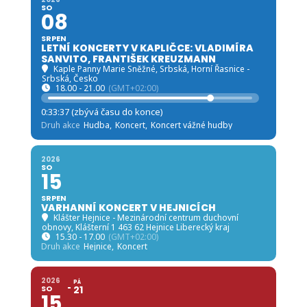
SO
08
SRPEN
LETNÍ KONCERTY V KAPLIČCE: VLADIMÍRA
SANVITO, FRANTIŠEK KREUZMANN
Kaple Panny Marie Sněžné, Srbská
, Horní Řasnice -
Srbská, Česko
18.00 - 21.00
(GMT+02:00)
0:33:35 (zbývá času do konce)
Druh akce
Hudba,
Koncert,
Koncert vážné hudby
2026
SO
15
SRPEN
VARHANNÍ KONCERT V HEJNICÍCH
Klášter Hejnice - Mezinárodní centrum duchovní
obnovy
, Klášterní 1 463 62 Hejnice Liberecký kraj
15.30 - 17.00
(GMT+02:00)
Druh akce
Hejnice,
Koncert
2026
PÁ
SO
21
15