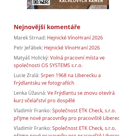
Nejnovější komentáře
Marek Strnad
:
Hejnické VínoHraní 2026
Petr Jeřábek
:
Hejnické VínoHraní 2026
Matyáš Holický
:
Volná pracovní místa ve
společnosti CiS SYSTEMS s.r.o.
Lucie Zralá
:
Srpen 1968 na Liberecku a
Frýdlantsku ve fotografiích
Lenka Úžasná
:
Ve Frýdlantu se znovu otevírá
kurz včelařství pro dospělé
Vladimír Franko
:
Společnost ETK Check, s.r.o.
přijme nové pracovníky pro pracoviště Liberec
Vladimír Franko
:
Společnost ETK Check, s.r.o.
přijme nové pracovníky pro pracoviště Liberec