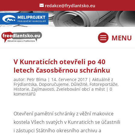
redakce@frydlantsko.eu
V Kunraticích otevřeli po 40
letech časosběrnou schránku
autor:
Petr Bíma
|
14. července 2017
|
Aktuálně z
Frýdlantska
,
Doporučujeme
,
Důležité
,
Fotoreportáže
,
Historie
,
Zajímavosti
,
Zvelebování obcí a měst
|
0
komentářů
Otevření pamětní schránky z věžní makovice
kostela Všech svatých v Kunraticích se účastnili
i zástupci Státního okresního archivu a