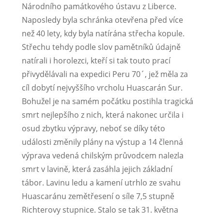
Národního památkového ústavu z Liberce.
Naposledy byla schránka otevřena před více
než 40 lety, kdy byla natírána střecha kopule.
Střechu tehdy podle slov pamětníků údajně
natírali i horolezci, kteří si tak touto prací
přivydělávali na expedici Peru 70´, jež měla za
cíl dobytí nejvyššího vrcholu Huascarán Sur.
Bohužel je na samém počátku postihla tragická
smrt nejlepšího z nich, která nakonec určila i
osud zbytku výpravy, neboť se díky této
události změnily plány na výstup a 14 členná
výprava vedená chilským průvodcem nalezla
smrt v lavině, která zasáhla jejich základní
tábor. Lavinu ledu a kamení utrhlo ze svahu
Huascaránu zemětřesení o síle 7,5 stupně
Richterovy stupnice. Stalo se tak 31. května