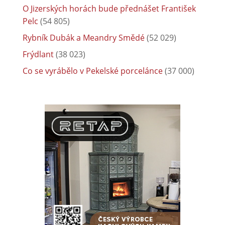
O Jizerských horách bude přednášet František
Pelc
(54 805)
Rybník Dubák a Meandry Smědé
(52 029)
Frýdlant
(38 023)
Co se vyrábělo v Pekelské porcelánce
(37 000)