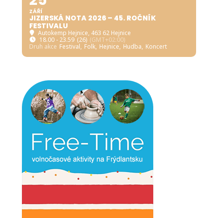
ZÁŘÍ
JIZERSKÁ NOTA 2026 – 45. ROČNÍK
FESTIVALU
Autokemp Hejnice
, 463 62 Hejnice
18.00 - 23.59
(26)
(GMT+02:00)
Druh akce
Festival,
Folk,
Hejnice,
Hudba,
Koncert