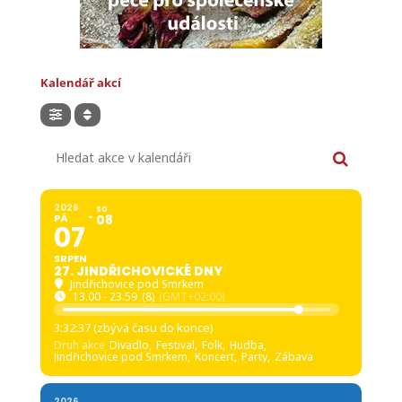
Kalendář akcí
Hledat akce v kalendáři
2026
SO
PÁ
08
07
SRPEN
27. JINDŘICHOVICKÉ DNY
Jindřichovice pod Smrkem
13.00 - 23.59
(8)
(GMT+02:00)
3:32:35 (zbývá času do konce)
Druh akce
Divadlo,
Festival,
Folk,
Hudba,
Jindřichovice pod Smrkem,
Koncert,
Party,
Zábava
2026