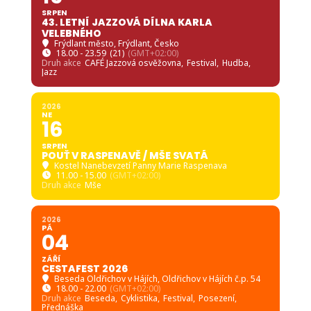
SRPEN
43. LETNÍ JAZZOVÁ DÍLNA KARLA
VELEBNÉHO
Frýdlant město
, Frýdlant, Česko
18.00 - 23.59
(21)
(GMT+02:00)
Druh akce
CAFÉ Jazzová osvěžovna,
Festival,
Hudba,
Jazz
2026
NE
16
SRPEN
POUŤ V RASPENAVĚ / MŠE SVATÁ
Kostel Nanebevzetí Panny Marie Raspenava
11.00 - 15.00
(GMT+02:00)
Druh akce
Mše
2026
PÁ
04
ZÁŘÍ
CESTAFEST 2026
Beseda Oldřichov v Hájích
, Oldřichov v Hájích č.p. 54
18.00 - 22.00
(GMT+02:00)
Druh akce
Beseda,
Cyklistika,
Festival,
Posezení,
Přednáška