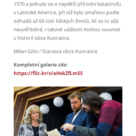
1970 a jednalo se o největší přírodní katastrofu
v Latinské Americe, při níž bylo zmařeno podle
odhadů až 66 tisíc lidských životů. Ač se to zdá
neuvěřitelné, i takové události mohou souviset
s historií obce Kunratice.
Milan Götz / Starosta obce Kunratice
Kompletní galerie zde:
https://flic.kr/s/aHskZfLmSS