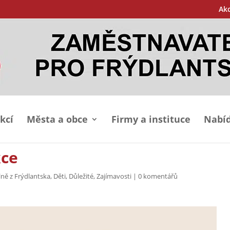
Ak
kcí
Města a obce
Firmy a instituce
Nabíd
kce
lně z Frýdlantska
,
Děti
,
Důležité
,
Zajímavosti
|
0 komentářů