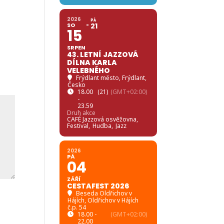
2026
PÁ
SO
21
15
SRPEN
43. LETNÍ JAZZOVÁ
DÍLNA KARLA
VELEBNÉHO
Frýdlant město
, Frýdlant,
Česko
18.00
(21)
(GMT+02:00)
-
23.59
Druh akce
CAFÉ Jazzová osvěžovna,
Festival,
Hudba,
Jazz
2026
PÁ
04
ZÁŘÍ
CESTAFEST 2026
Beseda Oldřichov v
Hájích
, Oldřichov v Hájích
č.p. 54
18.00 -
(GMT+02:00)
22.00