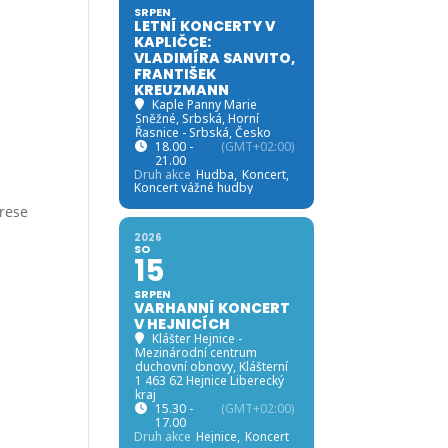
SRPEN
LETNÍ KONCERTY V
KAPLIČCE:
VLADIMÍRA SANVITO,
FRANTIŠEK
KREUZMANN
Kaple Panny Marie
Sněžné, Srbská
, Horní
Řasnice - Srbská, Česko
18.00 -
(GMT+02:00)
21.00
Druh akce
Hudba,
Koncert,
Koncert vážné hudby
drese
2026
SO
15
SRPEN
VARHANNÍ KONCERT
V HEJNICÍCH
Klášter Hejnice -
Mezinárodní centrum
duchovní obnovy
, Klášterní
1 463 62 Hejnice Liberecký
kraj
15.30 -
(GMT+02:00)
17.00
Druh akce
Hejnice,
Koncert