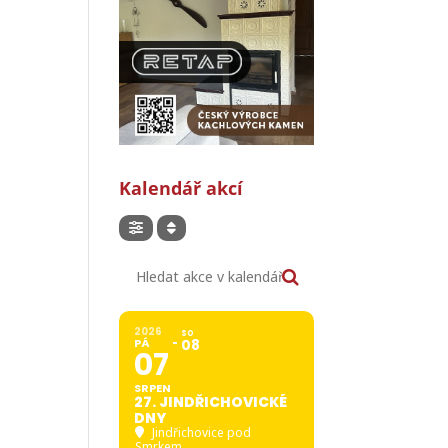
Kalendář akcí
Hledat akce v kalendáři
2026
SO
PÁ
08
07
SRPEN
27. JINDŘICHOVICKÉ
DNY
Jindřichovice pod
Smrkem