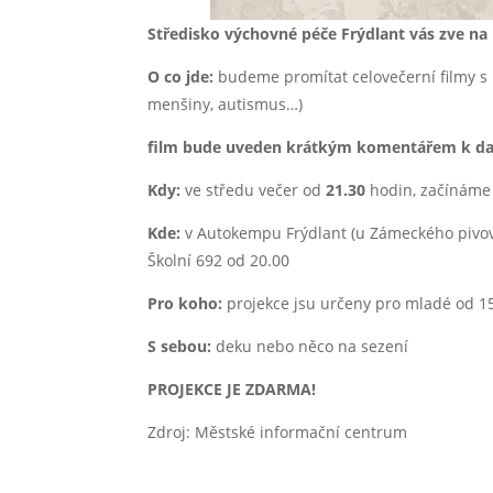
Středisko výchovné péče Frýdlant vás zve na 
O co jde:
budeme promítat celovečerní filmy s 
menšiny, autismus…)
film bude uveden krátkým komentářem k da
Kdy:
ve středu večer od
21.30
hodin, začínám
Kde:
v Autokempu Frýdlant (u Zámeckého pivova
Školní 692 od 20.00
Pro koho:
projekce jsu určeny pro mladé od 15
S sebou:
deku nebo něco na sezení
PROJEKCE JE ZDARMA!
Zdroj: Městské informační centrum