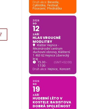
Druh akce
Beseda,
Cyklistika,
Festival,
Posezení,
Přednáška
2026
SO
12
ZÁŘÍ
HLAS VROUCNÉ
MODLITBY
Klášter Hejnice -
Mezinárodní centrum
duchovní obnovy
, Klášterní
1 463 62 Hejnice Liberecký
kraj
15.30 -
(GMT+02:00)
17.00
Druh akce
Hejnice,
Koncert
2026
SO
19
ZÁŘÍ
HUDEBNÍ LÉTO V
KOSTELE: BASISTOVA
DOBRÁ SPOLEČNOST