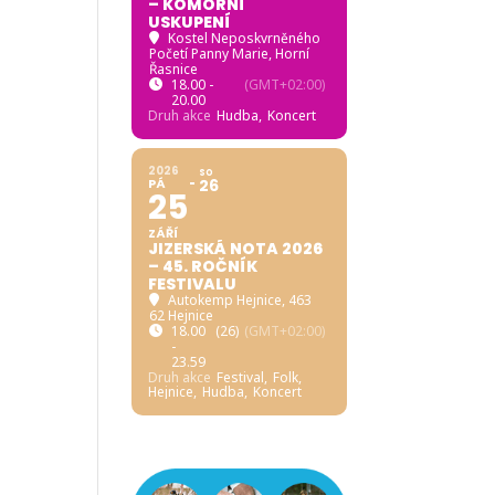
– KOMORNÍ
USKUPENÍ
Kostel Neposkvrněného
Početí Panny Marie, Horní
Řasnice
18.00 -
(GMT+02:00)
20.00
Druh akce
Hudba,
Koncert
2026
SO
PÁ
26
25
ZÁŘÍ
JIZERSKÁ NOTA 2026
– 45. ROČNÍK
FESTIVALU
Autokemp Hejnice
, 463
62 Hejnice
18.00
(26)
(GMT+02:00)
-
23.59
Druh akce
Festival,
Folk,
Hejnice,
Hudba,
Koncert