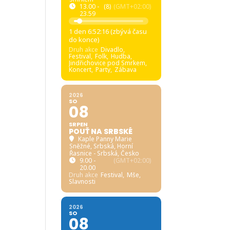
13.00 -
(8)
(GMT+02:00)
23.59
1 den 6:52:15 (zbývá času
do konce)
Druh akce
Divadlo,
Festival,
Folk,
Hudba,
Jindřichovice pod Smrkem,
Koncert,
Party,
Zábava
2026
SO
08
SRPEN
POUŤ NA SRBSKÉ
Kaple Panny Marie
Sněžné, Srbská
, Horní
Řasnice - Srbská, Česko
9.00 -
(GMT+02:00)
20.00
Druh akce
Festival,
Mše,
Slavnosti
2026
SO
08