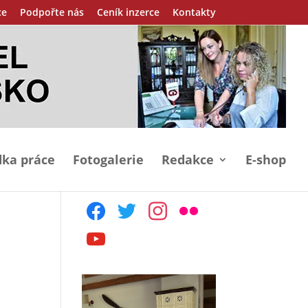
ce
Podpořte nás
Ceník inzerce
Kontakty
ka práce
Fotogalerie
Redakce
E-shop
facebook
twitter
instagram
flickr
youtube