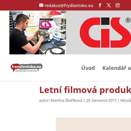
redakce@frydlantsko.eu
Úvod
Kalendář a
Letní filmová produ
autor:
Martina Škeříková
|
25. července 2017
|
Aktuá