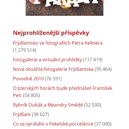
Nejprohlíženější příspěvky
Frýdlantsko ve fotografiích Petra Kellnera
(1 279 514)
Fotogalerie a virtuální prohlídky
(117 419)
Nová obsáhlá fotogalerie Frýdlantska
(95 464)
Povodně 2010
(76 591)
O Jizerských horách bude přednášet František
Pelc
(54 805)
Rybník Dubák a Meandry Smědé
(52 030)
Frýdlant
(38 027)
Co se vyrábělo v Pekelské porcelánce
(37 000)