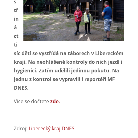
s
tř
in
á
ct
ti
síc dětí se vystřídá na táborech v Libereckém
kraji. Na neohlášené kontroly do nich jezdí i
hygienici. Zatím udělili jedinou pokutu. Na
jednu z kontrol se vypravili i reportéři MF
DNES.
Více se dočtete
zde.
Zdroj:
Liberecký kraj DNES