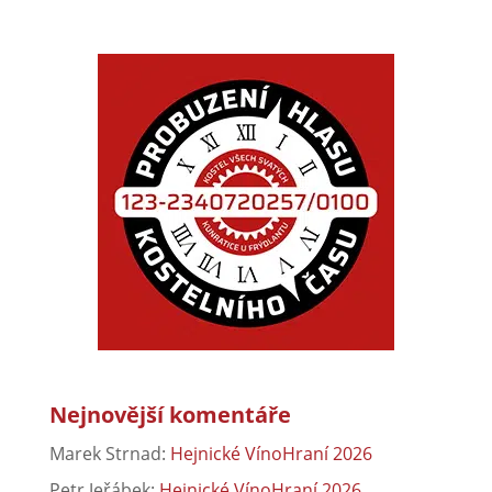
Nejnovější komentáře
Marek Strnad
:
Hejnické VínoHraní 2026
Petr Jeřábek
:
Hejnické VínoHraní 2026