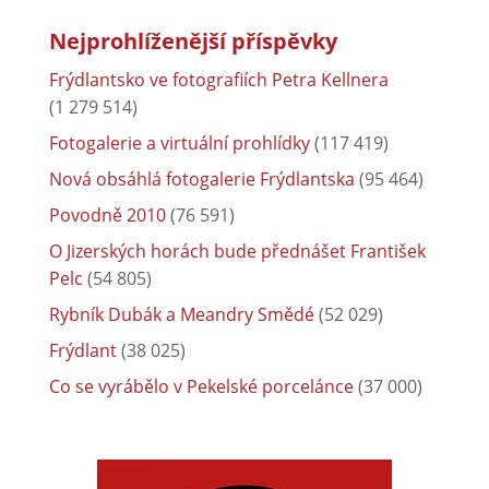
Nejprohlíženější příspěvky
Frýdlantsko ve fotografiích Petra Kellnera
(1 279 514)
Fotogalerie a virtuální prohlídky
(117 419)
Nová obsáhlá fotogalerie Frýdlantska
(95 464)
Povodně 2010
(76 591)
O Jizerských horách bude přednášet František
Pelc
(54 805)
Rybník Dubák a Meandry Smědé
(52 029)
Frýdlant
(38 025)
Co se vyrábělo v Pekelské porcelánce
(37 000)