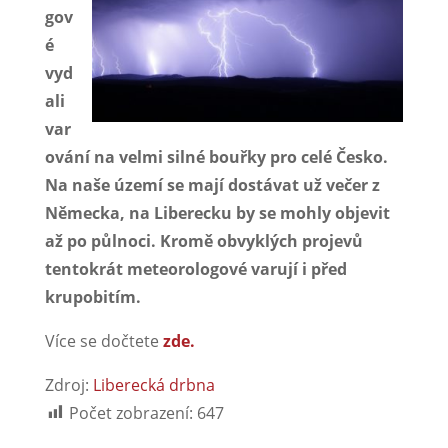
gov
é
vyd
ali
var
ování na velmi silné bouřky pro celé Česko.
Na naše území se mají dostávat už večer z
Německa, na Liberecku by se mohly objevit
až po půlnoci. Kromě obvyklých projevů
tentokrát meteorologové varují i před
krupobitím.
Více se dočtete
zde.
Zdroj:
Liberecká drbna
Počet zobrazení:
647