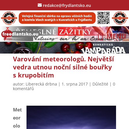
redakce@frydlantsko.eu
Varování meteorologů. Největší
vedra utnou noční silné bouřky
s krupobitím
autor:
Liberecká drbna
|
1. srpna 2017
|
Důležité
|
0
komentářů
Met
eor
olo