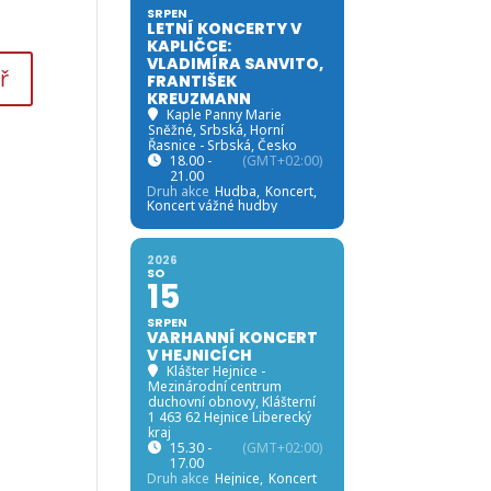
SRPEN
LETNÍ KONCERTY V
KAPLIČCE:
VLADIMÍRA SANVITO,
FRANTIŠEK
KREUZMANN
Kaple Panny Marie
Sněžné, Srbská
, Horní
Řasnice - Srbská, Česko
18.00 -
(GMT+02:00)
21.00
Druh akce
Hudba,
Koncert,
Koncert vážné hudby
2026
SO
15
SRPEN
VARHANNÍ KONCERT
V HEJNICÍCH
Klášter Hejnice -
Mezinárodní centrum
duchovní obnovy
, Klášterní
1 463 62 Hejnice Liberecký
kraj
15.30 -
(GMT+02:00)
17.00
Druh akce
Hejnice,
Koncert