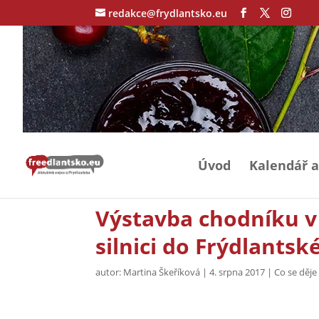
redakce@frydlantsko.eu
Úvod
Kalendář a
Výstavba chodníku v
silnici do Frýdlants
autor:
Martina Škeříková
|
4. srpna 2017
|
Co se děj