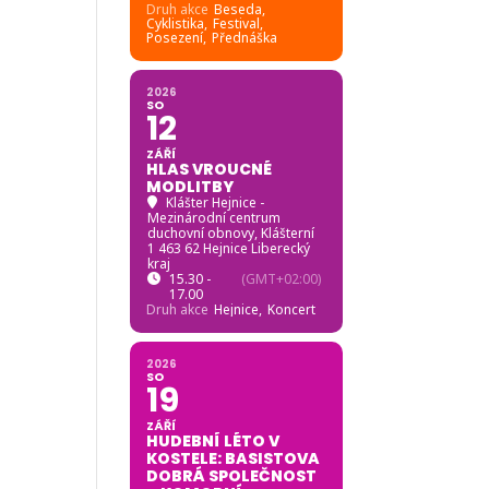
Druh akce
Beseda,
Cyklistika,
Festival,
Posezení,
Přednáška
2026
SO
12
ZÁŘÍ
HLAS VROUCNÉ
MODLITBY
Klášter Hejnice -
Mezinárodní centrum
duchovní obnovy
, Klášterní
1 463 62 Hejnice Liberecký
kraj
15.30 -
(GMT+02:00)
17.00
Druh akce
Hejnice,
Koncert
2026
SO
19
ZÁŘÍ
HUDEBNÍ LÉTO V
KOSTELE: BASISTOVA
DOBRÁ SPOLEČNOST