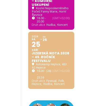
– KOMORNÍ
USKUPENÍ
Kostel Neposkvrněného
Početí Panny Marie, Horní
Řasnice
18.00 -
(GMT+02:00)
20.00
Druh akce
Hudba,
Koncert
2026
SO
PÁ
26
25
ZÁŘÍ
JIZERSKÁ NOTA 2026
– 45. ROČNÍK
FESTIVALU
Autokemp Hejnice
, 463
62 Hejnice
18.00
(26)
(GMT+02:00)
-
23.59
Druh akce
Festival,
Folk,
Hejnice,
Hudba,
Koncert