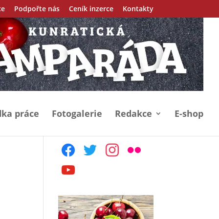
ce
Podpořte nás
Ceník inzerce
Kontakty
ka práce
Fotogalerie
Redakce
E-shop
facebook
twitter
instagram
flickr
youtube