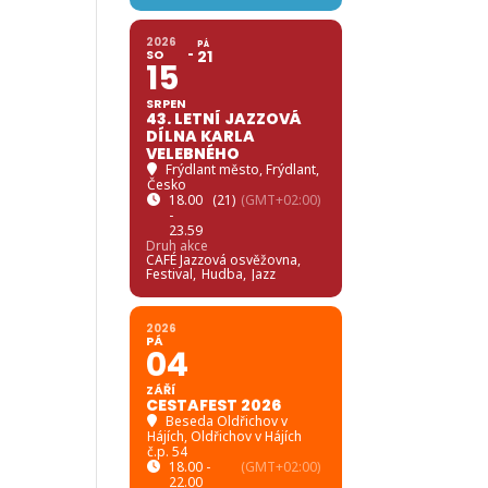
2026
PÁ
SO
21
15
SRPEN
43. LETNÍ JAZZOVÁ
DÍLNA KARLA
VELEBNÉHO
Frýdlant město
, Frýdlant,
Česko
18.00
(21)
(GMT+02:00)
-
23.59
Druh akce
CAFÉ Jazzová osvěžovna,
Festival,
Hudba,
Jazz
2026
PÁ
04
ZÁŘÍ
CESTAFEST 2026
Beseda Oldřichov v
Hájích
, Oldřichov v Hájích
č.p. 54
18.00 -
(GMT+02:00)
22.00