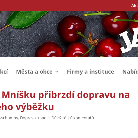
Ak
kcí
Města a obce
Firmy a instituce
Nabíd
 Mníšku přibrzdí dopravu na
kého výběžku
e za humny
,
Doprava a spoje
,
Důležité
|
0 komentářů