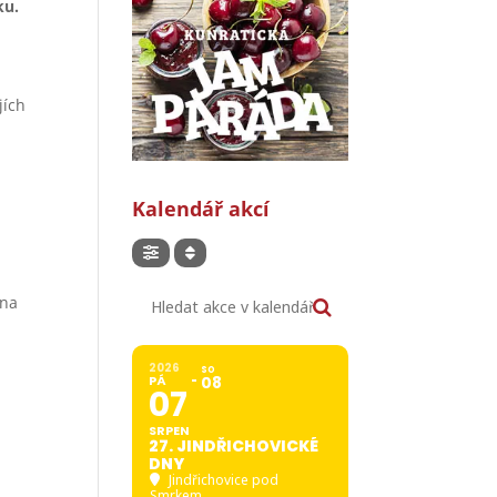
ku.
jích
Kalendář akcí
Hledat akce v kalendáři
 na
2026
SO
PÁ
08
07
SRPEN
27. JINDŘICHOVICKÉ
DNY
Jindřichovice pod
Smrkem