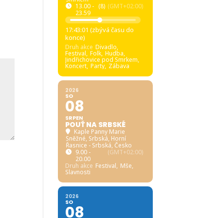
13.00 -
(8)
(GMT+02:00)
23.59
17:43:00 (zbývá času do
konce)
Druh akce
Divadlo,
Festival,
Folk,
Hudba,
Jindřichovice pod Smrkem,
Koncert,
Party,
Zábava
2026
SO
08
SRPEN
POUŤ NA SRBSKÉ
Kaple Panny Marie
Sněžné, Srbská
, Horní
Řasnice - Srbská, Česko
9.00 -
(GMT+02:00)
20.00
Druh akce
Festival,
Mše,
Slavnosti
2026
SO
08