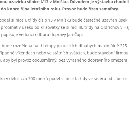
čnou uzavírku silnice I/13 v Mníšku. Důvodem je výstavba chodní
 do konce října letošního roku. Provoz bude řízen semafory.
dél silnice I. třídy číslo 13 v Mníšku bude částečně uzavřen úsek
probíhat v úseku od křižovatky se silnicí III. třídy na Oldřichov v Há
s,“ popisuje vedoucí odboru dopravy Jan Čáp.
y, bude rozdělena na tři etapy po úsecích dlouhých maximálně 225
případně víkendech nebo ve státních svátcích, bude stavební firmou
ak, aby byl provoz obousměrný, bez výrazného dopravního omezení
 v délce cca 700 metrů podél silnice I. třídy ve směru od Liberce