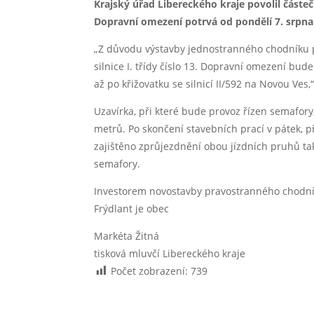
Krajský úřad Libereckého kraje povolil částe
Dopravní omezení potrvá od pondělí 7. srpna
„Z důvodu výstavby jednostranného chodníku po
silnice I. třídy číslo 13. Dopravní omezení bude 
až po křižovatku se silnicí II/592 na Novou Ve
Uzavírka, při které bude provoz řízen semafor
metrů. Po skončení stavebních prací v pátek, 
zajištěno zprůjezdnění obou jízdních pruhů t
semafory.
Investorem novostavby pravostranného chodníku
Frýdlant je obec
Markéta Žitná
tisková mluvčí Libereckého kraje
Počet zobrazení:
739