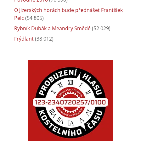
O Jizerských horách bude přednášet František
Pelc
(54 805)
Rybník Dubák a Meandry Smědé
(52 029)
Frýdlant
(38 012)