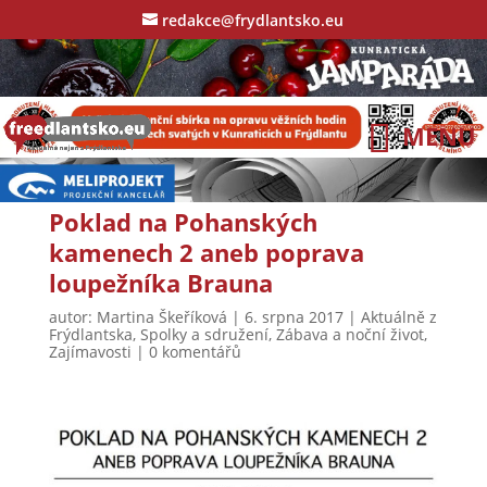
redakce@frydlantsko.eu
Poklad na Pohanských
kamenech 2 aneb poprava
loupežníka Brauna
autor:
Martina Škeříková
|
6. srpna 2017
|
Aktuálně z
Frýdlantska
,
Spolky a sdružení
,
Zábava a noční život
,
Zajímavosti
|
0 komentářů