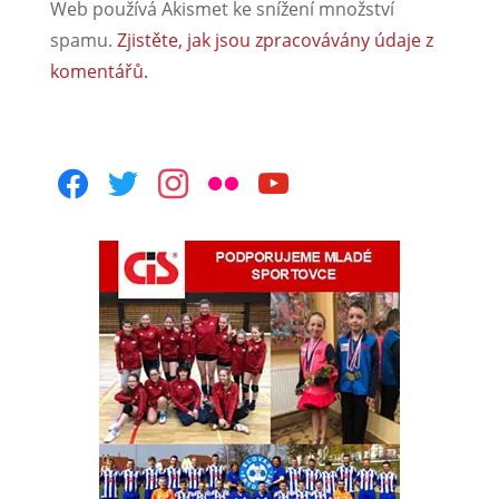
Web používá Akismet ke snížení množství
spamu.
Zjistěte, jak jsou zpracovávány údaje z
komentářů.
facebook
twitter
instagram
flickr
youtube