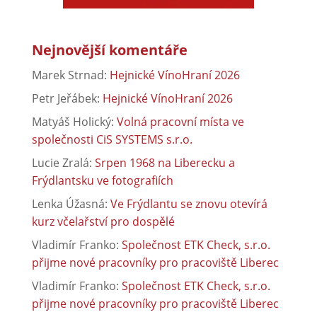
Nejnovější komentáře
Marek Strnad
:
Hejnické VínoHraní 2026
Petr Jeřábek
:
Hejnické VínoHraní 2026
Matyáš Holický
:
Volná pracovní místa ve
společnosti CiS SYSTEMS s.r.o.
Lucie Zralá
:
Srpen 1968 na Liberecku a
Frýdlantsku ve fotografiích
Lenka Úžasná
:
Ve Frýdlantu se znovu otevírá
kurz včelařství pro dospělé
Vladimír Franko
:
Společnost ETK Check, s.r.o.
přijme nové pracovníky pro pracoviště Liberec
Vladimír Franko
:
Společnost ETK Check, s.r.o.
přijme nové pracovníky pro pracoviště Liberec