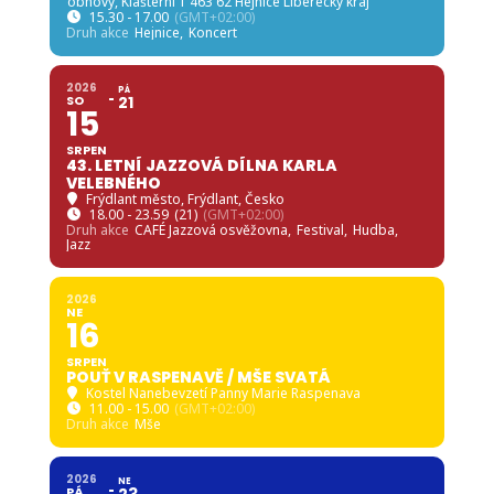
obnovy
, Klášterní 1 463 62 Hejnice Liberecký kraj
15.30 - 17.00
(GMT+02:00)
Druh akce
Hejnice,
Koncert
2026
PÁ
SO
21
15
SRPEN
43. LETNÍ JAZZOVÁ DÍLNA KARLA
VELEBNÉHO
Frýdlant město
, Frýdlant, Česko
18.00 - 23.59
(21)
(GMT+02:00)
Druh akce
CAFÉ Jazzová osvěžovna,
Festival,
Hudba,
Jazz
2026
NE
16
SRPEN
POUŤ V RASPENAVĚ / MŠE SVATÁ
Kostel Nanebevzetí Panny Marie Raspenava
11.00 - 15.00
(GMT+02:00)
Druh akce
Mše
2026
NE
PÁ
23