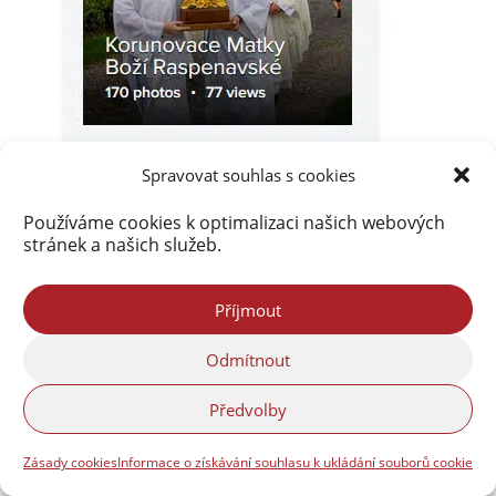
Spravovat souhlas s cookies
Používáme cookies k optimalizaci našich webových
stránek a našich služeb.
Příjmout
Akismet
zablokoval
290 228 spamů
Odmítnout
Předvolby
Zásady cookies
Informace o získávání souhlasu k ukládání souborů cookie