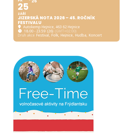
PÁ
26
25
ZÁŘÍ
JIZERSKÁ NOTA 2026 – 45. ROČNÍK
FESTIVALU
Autokemp Hejnice
, 463 62 Hejnice
18.00 - 23.59
(26)
(GMT+02:00)
Druh akce
Festival,
Folk,
Hejnice,
Hudba,
Koncert