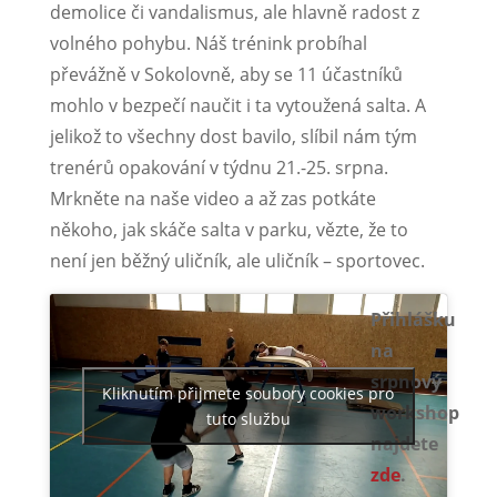
demolice či vandalismus, ale hlavně radost z
volného pohybu. Náš trénink probíhal
převážně v Sokolovně, aby se 11 účastníků
mohlo v bezpečí naučit i ta vytoužená salta. A
jelikož to všechny dost bavilo, slíbil nám tým
trenérů opakování v týdnu 21.-25. srpna.
Mrkněte na naše video a až zas potkáte
někoho, jak skáče salta v parku, vězte, že to
není jen běžný uličník, ale uličník – sportovec.
Přihlášku
na
srpnový
Kliknutím přijmete soubory cookies pro
workshop
tuto službu
najdete
zde
.