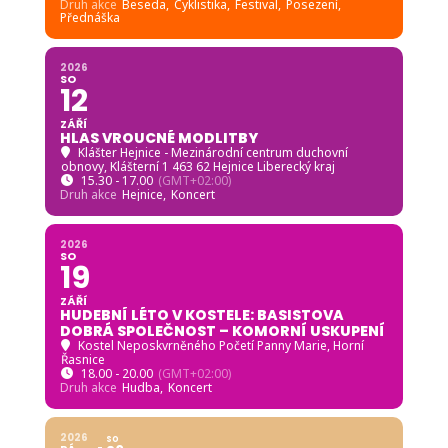
Druh akce
Beseda,
Cyklistika,
Festival,
Posezení,
Přednáška
2026
SO
12
ZÁŘÍ
HLAS VROUCNÉ MODLITBY
Klášter Hejnice - Mezinárodní centrum duchovní
obnovy
, Klášterní 1 463 62 Hejnice Liberecký kraj
15.30 - 17.00
(GMT+02:00)
Druh akce
Hejnice,
Koncert
2026
SO
19
ZÁŘÍ
HUDEBNÍ LÉTO V KOSTELE: BASISTOVA
DOBRÁ SPOLEČNOST – KOMORNÍ USKUPENÍ
Kostel Neposkvrněného Početí Panny Marie, Horní
Řasnice
18.00 - 20.00
(GMT+02:00)
Druh akce
Hudba,
Koncert
2026
SO