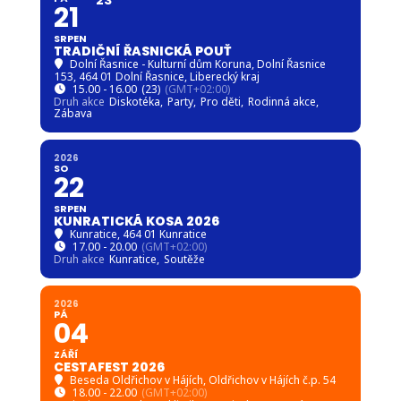
21
SRPEN
TRADIČNÍ ŘASNICKÁ POUŤ
Dolní Řasnice - Kulturní dům Koruna
, Dolní Řasnice
153, 464 01 Dolní Řasnice, Liberecký kraj
15.00 - 16.00
(23)
(GMT+02:00)
Druh akce
Diskotéka,
Party,
Pro děti,
Rodinná akce,
Zábava
2026
SO
22
SRPEN
KUNRATICKÁ KOSA 2026
Kunratice
, 464 01 Kunratice
17.00 - 20.00
(GMT+02:00)
Druh akce
Kunratice,
Soutěže
2026
PÁ
04
ZÁŘÍ
CESTAFEST 2026
Beseda Oldřichov v Hájích
, Oldřichov v Hájích č.p. 54
18.00 - 22.00
(GMT+02:00)