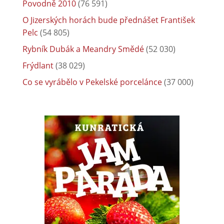
Povodně 2010
(76 591)
O Jizerských horách bude přednášet František
Pelc
(54 805)
Rybník Dubák a Meandry Smědé
(52 030)
Frýdlant
(38 029)
Co se vyrábělo v Pekelské porcelánce
(37 000)