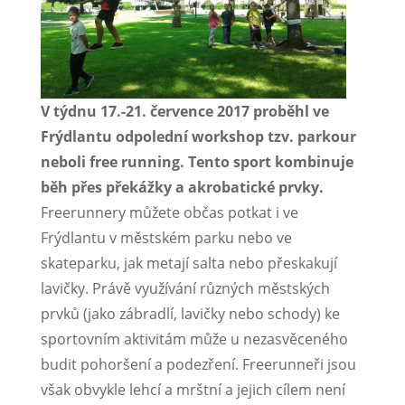
V týdnu 17.-21. července 2017 proběhl ve
Frýdlantu odpolední workshop tzv. parkour
neboli free running. Tento sport kombinuje
běh přes překážky a akrobatické prvky.
Freerunnery můžete občas potkat i ve
Frýdlantu v městském parku nebo ve
skateparku, jak metají salta nebo přeskakují
lavičky. Právě využívání různých městských
prvků (jako zábradlí, lavičky nebo schody) ke
sportovním aktivitám může u nezasvěceného
budit pohoršení a podezření. Freerunneři jsou
však obvykle lehcí a mrštní a jejich cílem není