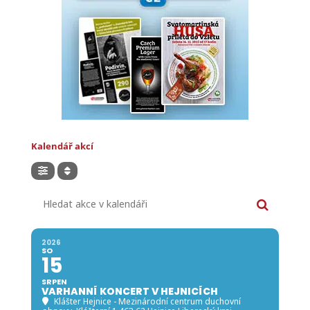
Kalendář akcí
Hledat akce v kalendáři
2026
SO
15
SRPEN
VARHANNÍ KONCERT V HEJNICÍCH
Klášter Hejnice - Mezinárodní centrum duchovní