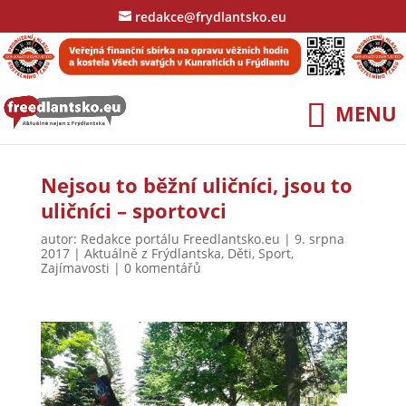
redakce@frydlantsko.eu
Nejsou to běžní uličníci, jsou to
uličníci – sportovci
autor:
Redakce portálu Freedlantsko.eu
|
9. srpna
2017
|
Aktuálně z Frýdlantska
,
Děti
,
Sport
,
Zajímavosti
|
0 komentářů