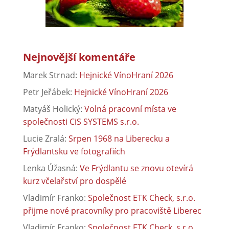
Nejnovější komentáře
Marek Strnad
:
Hejnické VínoHraní 2026
Petr Jeřábek
:
Hejnické VínoHraní 2026
Matyáš Holický
:
Volná pracovní místa ve
společnosti CiS SYSTEMS s.r.o.
Lucie Zralá
:
Srpen 1968 na Liberecku a
Frýdlantsku ve fotografiích
Lenka Úžasná
:
Ve Frýdlantu se znovu otevírá
kurz včelařství pro dospělé
Vladimír Franko
:
Společnost ETK Check, s.r.o.
přijme nové pracovníky pro pracoviště Liberec
Vladimír Franko
:
Společnost ETK Check, s.r.o.