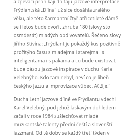
a zpěváci pronikají do tajů jazzové interpretace.
Frýdlantská „Dílna“ už sice dosáhla zralého
věku, ale této šarmantní čtyřiatřicetileté dámě
se i letos bude dvořit zhruba 180 (slovy sto
osmdesát) mladých obdivovatelů. Řečeno slovy
Jiřího Stivína: „Frýdlant je pokaždý kus pozitivně
prožitýho času s mladejma i starejma i s
inteligentama i s pakama a co bude existovat,
bude oázou jazzové inspirace v duchu Karla
Velebnýho. Kdo tam nebyl, neví co je líheň
českýho jazzu a improvizace vůbec. Ať žije.“
Ducha Letní jazzové dílně ve Frýdlantu vdechl
Karel Velebný, pod jehož laskavým dohledem
začali v roce 1984 zušlechťovat mladé
muzikantské talenty přední čeští a slovenští
jazzmani. Od té doby se každý třetí týden v