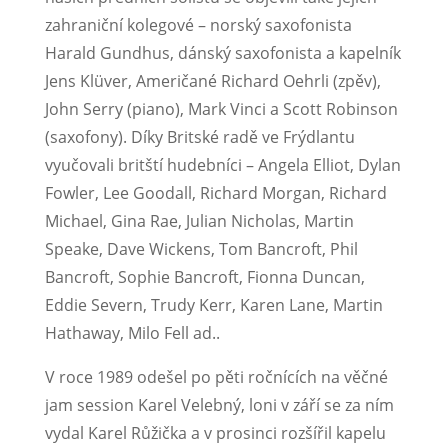
zahraniční kolegové – norský saxofonista
Harald Gundhus, dánský saxofonista a kapelník
Jens Klüver, Američané Richard Oehrli (zpěv),
John Serry (piano), Mark Vinci a Scott Robinson
(saxofony). Díky Britské radě ve Frýdlantu
vyučovali britští hudebníci – Angela Elliot, Dylan
Fowler, Lee Goodall, Richard Morgan, Richard
Michael, Gina Rae, Julian Nicholas, Martin
Speake, Dave Wickens, Tom Bancroft, Phil
Bancroft, Sophie Bancroft, Fionna Duncan,
Eddie Severn, Trudy Kerr, Karen Lane, Martin
Hathaway, Milo Fell ad..
V roce 1989 odešel po pěti ročnících na věčné
jam session Karel Velebný, loni v září se za ním
vydal Karel Růžička a v prosinci rozšířil kapelu