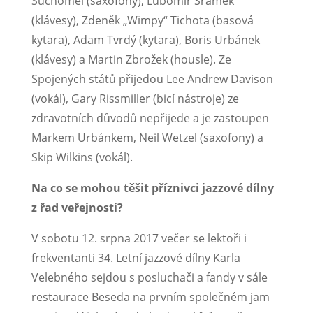
Suchomel (saxofony), Ľubomír Šrámek
(klávesy), Zdeněk „Wimpy“ Tichota (basová
kytara), Adam Tvrdý (kytara), Boris Urbánek
(klávesy) a Martin Zbrožek (housle). Ze
Spojených států přijedou Lee Andrew Davison
(vokál), Gary Rissmiller (bicí nástroje) ze
zdravotních důvodů nepřijede a je zastoupen
Markem Urbánkem, Neil Wetzel (saxofony) a
Skip Wilkins (vokál).
Na co se mohou těšit příznivci jazzové dílny
z řad veřejnosti?
V sobotu 12. srpna 2017 večer se lektoři i
frekventanti 34. Letní jazzové dílny Karla
Velebného sejdou s posluchači a fandy v sále
restaurace Beseda na prvním společném jam