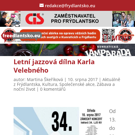
redakce@frydlantsko.eu
Letní jazzová dílna Karla
Velebného
autor:
Martina Škeříková
|
10. srpna 2017
|
Aktuálně
z Frýdlantska
,
Kultura
,
Společenské akce
,
Zábava a
noční život
|
0 komentářů
Od
13.
do