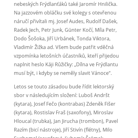
nebeských Frýdlanťáků také Jaromír Hnilička.
Na jazzovém obláčku své kolegy s otevřenou
náručí přivítali mj. Josef Audes, Rudolf Dašek,
Radek Jech, Petr Junk, Günter Kočí, Míla Petr,
Dodo Šošoka, Jiří Urbánek, Tonda Viktora,
Vladimír Žižka ad. Všem bude patřit vděčná
vzpomínka letošních účastníků, kteří přijedou
naplnit heslo Káji Růžičky: „Dílna ve Frýdlantu
musí být, i kdyby se neměly slavit Vánoce“.
Letos se touto zásadou bude řídit lektorský
sbor v následujícím složení: Luboš Andršt
(kytara), Josef Fečo (kontrabas) Zdeněk Fišer
(kytara), Rostislav Fraš (saxofony), Miroslav
Hloucal (trubka), Jan Jirucha (trombon), Pavel
Razím (bicí nástroje), Jiří Stivín (flétny), Milo