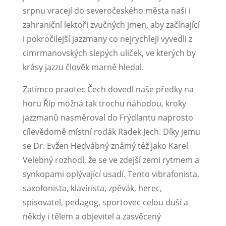
srpnu vracejí do severočeského města naši i
zahraniční lektoři zvučných jmen, aby začínající
i pokročilejší jazzmany co nejrychleji vyvedli z
cimrmanovských slepých uliček, ve kterých by
krásy jazzu člověk marně hledal.
Zatímco praotec Čech dovedl naše předky na
horu Říp možná tak trochu náhodou, kroky
jazzmanů nasměroval do Frýdlantu naprosto
cílevědomě místní rodák Radek Jech. Díky jemu
se Dr. Evžen Hedvábný známý též jako Karel
Velebný rozhodl, že se ve zdejší zemi rytmem a
synkopami oplývající usadí. Tento vibrafonista,
saxofonista, klavírista, zpěvák, herec,
spisovatel, pedagog, sportovec celou duší a
někdy i tělem a objevitel a zasvěcený