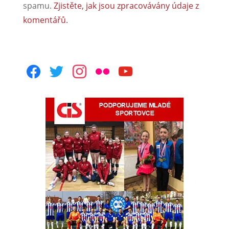
spamu.
Zjistěte, jak jsou zpracovávány údaje z
komentářů.
facebook
twitter
instagram
flickr
youtube