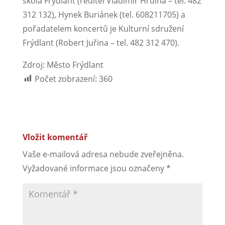
škola Frýdlant (ředitel Vladimír Hrdina – tel. 482
312 132), Hynek Buriánek (tel. 608211705) a
pořadatelem koncertů je Kulturní sdružení
Frýdlant (Robert Juřina – tel. 482 312 470).
Zdroj: Město Frýdlant
Počet zobrazení:
360
Vložit komentář
Vaše e-mailová adresa nebude zveřejněna.
Vyžadované informace jsou označeny
*