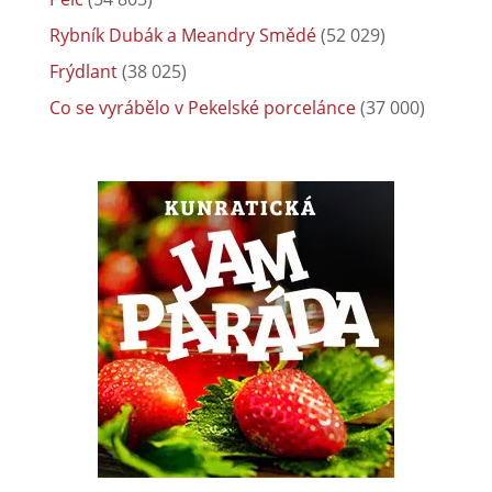
Rybník Dubák a Meandry Smědé
(52 029)
Frýdlant
(38 025)
Co se vyrábělo v Pekelské porcelánce
(37 000)