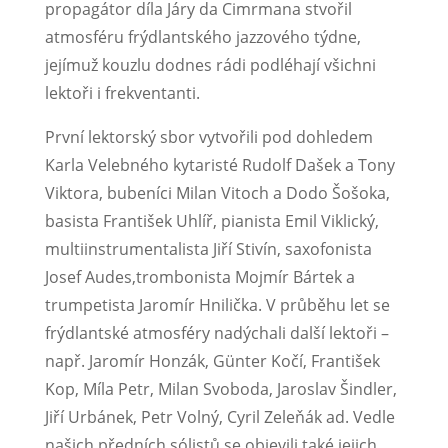
propagátor díla Járy da Cimrmana stvořil
atmosféru frýdlantského jazzového týdne,
jejímuž kouzlu dodnes rádi podléhají všichni
lektoři i frekventanti.
První lektorský sbor vytvořili pod dohledem
Karla Velebného kytaristé Rudolf Dašek a Tony
Viktora, bubeníci Milan Vitoch a Dodo Šošoka,
basista František Uhlíř, pianista Emil Viklický,
multiinstrumentalista Jiří Stivín, saxofonista
Josef Audes,trombonista Mojmír Bártek a
trumpetista Jaromír Hnilička. V průběhu let se
frýdlantské atmosféry nadýchali další lektoři –
např. Jaromír Honzák, Günter Kočí, František
Kop, Míla Petr, Milan Svoboda, Jaroslav Šindler,
Jiří Urbánek, Petr Volný, Cyril Zeleňák ad. Vedle
našich předních sólistů se objevili také jejich