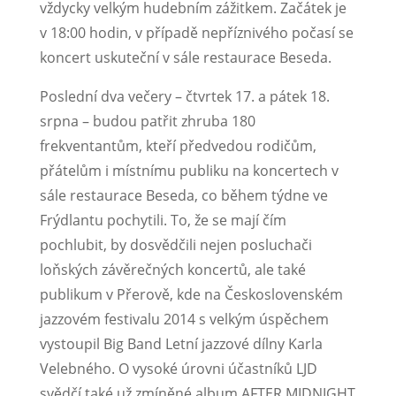
vždycky velkým hudebním zážitkem. Začátek je
v 18:00 hodin, v případě nepříznivého počasí se
koncert uskuteční v sále restaurace Beseda.
Poslední dva večery – čtvrtek 17. a pátek 18.
srpna – budou patřit zhruba 180
frekventantům, kteří předvedou rodičům,
přátelům i místnímu publiku na koncertech v
sále restaurace Beseda, co během týdne ve
Frýdlantu pochytili. To, že se mají čím
pochlubit, by dosvědčili nejen posluchači
loňských závěrečných koncertů, ale také
publikum v Přerově, kde na Československém
jazzovém festivalu 2014 s velkým úspěchem
vystoupil Big Band Letní jazzové dílny Karla
Velebného. O vysoké úrovni účastníků LJD
svědčí také už zmíněné album AFTER MIDNIGHT