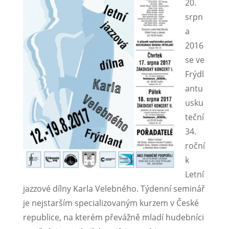
20.
srpn
a
2016
se ve
Frýdl
antu
usku
teční
34.
roční
k
Letní
jazzové dílny Karla Velebného. Týdenní seminář
je nejstarším specializovaným kurzem v České
republice, na kterém převážně mladí hudebníci