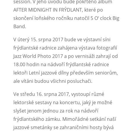
session. V jeho úvodu bude pokřtěno album
AFTER MIDNIGHT IN FRÝDLANT, které po
skončení loňského ročníku natočil 5 O‘ clock Big
Band.
V úterý 15. srpna 2017 bude ve výstavní síni
frýdlantské radnice zahájena výstava fotografií
Jazz World Photo 2017 a po vernisáži zahrají od
18.00 hodin na nádvoří frýdlantské radnice
lektoři Letní jazzové dílny především seniorům,
ale vítáni budou všichni posluchači.
Ve středu 16. srpna 2017, vystoupí různé
lektorské sestavy na koncertu, jaký je možné
slyšet jenom jednou za rok na nádvoří
frýdlantského zámku. Mimořádné setkání naší
jazzové smetánky se zahraničními hosty bývá