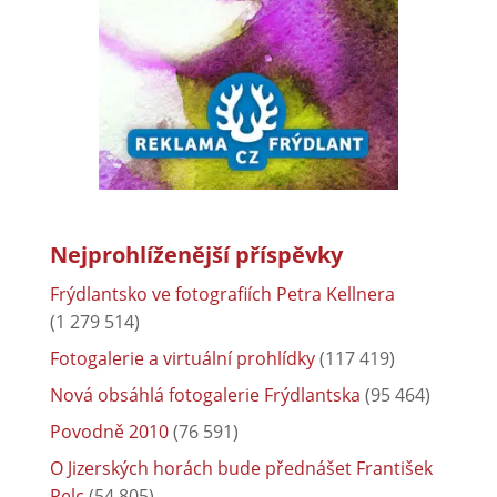
Nejprohlíženější příspěvky
Frýdlantsko ve fotografiích Petra Kellnera
(1 279 514)
Fotogalerie a virtuální prohlídky
(117 419)
Nová obsáhlá fotogalerie Frýdlantska
(95 464)
Povodně 2010
(76 591)
O Jizerských horách bude přednášet František
Pelc
(54 805)