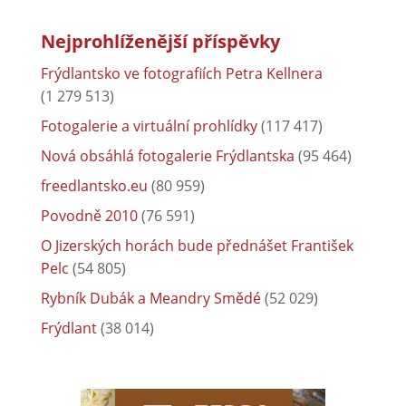
Nejprohlíženější příspěvky
Frýdlantsko ve fotografiích Petra Kellnera
(1 279 513)
Fotogalerie a virtuální prohlídky
(117 417)
Nová obsáhlá fotogalerie Frýdlantska
(95 464)
freedlantsko.eu
(80 959)
Povodně 2010
(76 591)
O Jizerských horách bude přednášet František
Pelc
(54 805)
Rybník Dubák a Meandry Smědé
(52 029)
Frýdlant
(38 014)