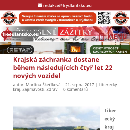
redakce@frydlantsko.eu
Krajská záchranka dostane
během následujících čtyř let 22
nových vozidel
autor:
Martina Škeříková
|
21. srpna 2017
|
Liberecký
kraj
,
Zajímavosti
,
Zdraví
|
0 komentářů
Liber
ecký
kraj