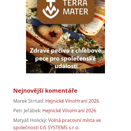
Nejnovější komentáře
Marek Strnad
:
Hejnické VínoHraní 2026
Petr Jeřábek
:
Hejnické VínoHraní 2026
Matyáš Holický
:
Volná pracovní místa ve
společnosti CiS SYSTEMS s.r.o.