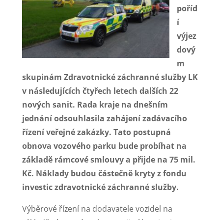
poříd
í
výjez
dový
m
skupinám Zdravotnické záchranné služby LK
v následujících čtyřech letech dalších 22
nových sanit. Rada kraje na dnešním
jednání odsouhlasila zahájení zadávacího
řízení veřejné zakázky. Tato postupná
obnova vozového parku bude probíhat na
základě rámcové smlouvy a přijde na 75 mil.
Kč. Náklady budou částečně kryty z fondu
investic zdravotnické záchranné služby.
Výběrové řízení na dodavatele vozidel na