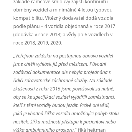
základě rámcové smlouvy zajistí kontinuitu
obměny vozidel a minimálně 4 letou typovou
kompatibilitu. Vítězný dodavatel dodá vozidla
podle plánu – 4 vozidla objednaná v roce 2017
(dodávka v roce 2018) a vždy po 6 vozidlech v
roce 2018, 2019, 2020.
„Veřejnou zakázku na postupnou obnovu vozidel
jsme chtěli vyhlásit již před měsícem. Původní
zadávací dokumentace ale nebyla projednána s
řidiči zdravotnické záchranné služby. Na základě
zkušeností z roku 2015 jsme považovali za nutné,
aby se ke specifikaci vozidel vyjádřili zaměstnanci,
kteří s těmi vozidly budou jezdit. Právě oni vědí,
jaká je vhodná šířka vozidla umožňující pohyb stolu
nosítek, šířka možnosti přístupu k pacientovi nebo
výška ambulantního prostoru
,“ říká hejtman