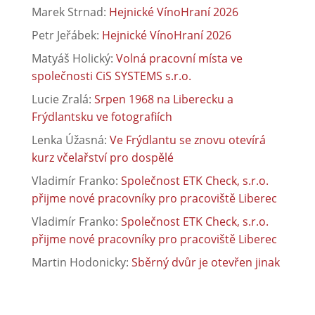
Marek Strnad
:
Hejnické VínoHraní 2026
Petr Jeřábek
:
Hejnické VínoHraní 2026
Matyáš Holický
:
Volná pracovní místa ve
společnosti CiS SYSTEMS s.r.o.
Lucie Zralá
:
Srpen 1968 na Liberecku a
Frýdlantsku ve fotografiích
Lenka Úžasná
:
Ve Frýdlantu se znovu otevírá
kurz včelařství pro dospělé
Vladimír Franko
:
Společnost ETK Check, s.r.o.
přijme nové pracovníky pro pracoviště Liberec
Vladimír Franko
:
Společnost ETK Check, s.r.o.
přijme nové pracovníky pro pracoviště Liberec
Martin Hodonicky
:
Sběrný dvůr je otevřen jinak