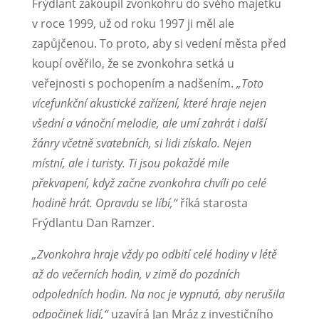
Frýdlant zakoupil zvonkohru do svého majetku
v roce 1999, už od roku 1997 ji měl ale
zapůjčenou. To proto, aby si vedení města před
koupí ověřilo, že se zvonkohra setká u
veřejnosti s pochopením a nadšením.
„Toto
vícefunkční akustické zařízení, které hraje nejen
všední a vánoční melodie, ale umí zahrát i další
žánry včetně svatebních, si lidi získalo. Nejen
místní, ale i turisty. Ti jsou pokaždé mile
překvapení, když začne zvonkohra chvíli po celé
hodině hrát. Opravdu se líbí,“
říká starosta
Frýdlantu Dan Ramzer.
„Zvonkohra hraje vždy po odbití celé hodiny v létě
až do večerních hodin, v zimě do pozdních
odpoledních hodin. Na noc je vypnutá, aby nerušila
odpočinek lidí,“
uzavírá Jan Mráz z investičního