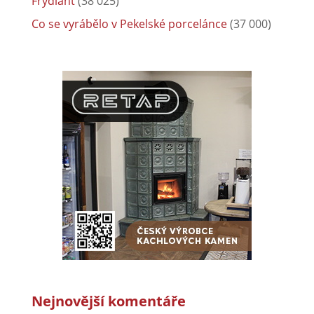
Frýdlant
(38 025)
Co se vyrábělo v Pekelské porcelánce
(37 000)
Nejnovější komentáře