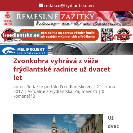
redakce@frydlantsko.eu
Zvonkohra vyhrává z věže
frýdlantské radnice už dvacet
let
autor:
Redakce portálu Freedlantsko.eu
|
21. srpna
2017
|
Aktuálně z Frýdlantska
,
Zajímavosti
|
0
komentářů
Už
dvac