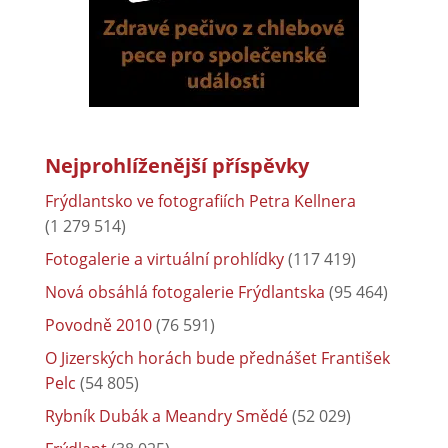
Nejprohlíženější příspěvky
Frýdlantsko ve fotografiích Petra Kellnera
(1 279 514)
Fotogalerie a virtuální prohlídky
(117 419)
Nová obsáhlá fotogalerie Frýdlantska
(95 464)
Povodně 2010
(76 591)
O Jizerských horách bude přednášet František
Pelc
(54 805)
Rybník Dubák a Meandry Smědé
(52 029)