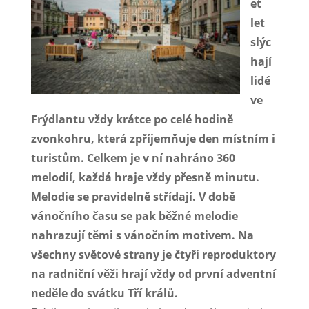
et
let
slýc
hají
lidé
ve
Frýdlantu vždy krátce po celé hodině
zvonkohru, která zpříjemňuje den místním i
turistům. Celkem je v ní nahráno 360
melodií, každá hraje vždy přesně minutu.
Melodie se pravidelně střídají. V době
vánočního času se pak běžné melodie
nahrazují těmi s vánočním motivem. Na
všechny světové strany je čtyři reproduktory
na radniční věži hrají vždy od první adventní
neděle do svátku Tří králů.