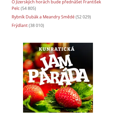
O Jizerských horách bude přednášet František
Pelc
(54 805)
Rybník Dubák a Meandry Smědé
(52 029)
Frýdlant
(38 010)