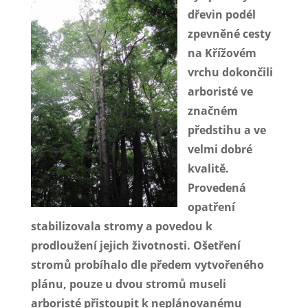
dřevin podél
zpevněné cesty
na Křížovém
vrchu dokončili
arboristé ve
značném
předstihu a ve
velmi dobré
kvalitě.
Provedená
opatření
stabilizovala stromy a povedou k
prodloužení jejich životnosti. Ošetření
stromů probíhalo dle předem vytvořeného
plánu, pouze u dvou stromů museli
arboristé přistoupit k neplánovanému