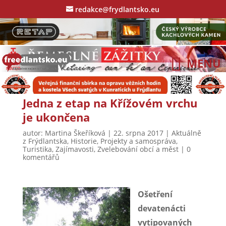
redakce@frydlantsko.eu
Jedna z etap na Křížovém vrchu
je ukončena
autor:
Martina Škeříková
|
22. srpna 2017
|
Aktuálně
z Frýdlantska
,
Historie
,
Projekty a samospráva
,
Turistika
,
Zajímavosti
,
Zvelebování obcí a měst
|
0
komentářů
Ošetření
devatenácti
vytipovaných