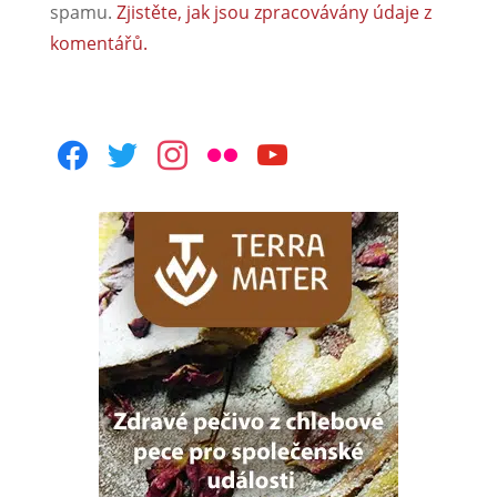
spamu.
Zjistěte, jak jsou zpracovávány údaje z
komentářů.
facebook
twitter
instagram
flickr
youtube