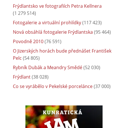
Frýdlantsko ve fotografiích Petra Kellnera
(1 279 514)
Fotogalerie a virtuální prohlídky
(117 423)
Nová obsáhlá fotogalerie Frýdlantska
(95 464)
Povodně 2010
(76 591)
O Jizerských horách bude přednášet František
Pelc
(54 805)
Rybník Dubák a Meandry Smědé
(52 030)
Frýdlant
(38 028)
Co se vyrábělo v Pekelské porcelánce
(37 000)