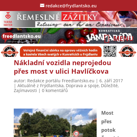
redakce@frydlantsko.eu
Nákladní vozidla neprojedou
přes most v ulici Havlíčkova
autor:
Redakce portálu Freedlantsko.eu
|
6. září 2017
|
Aktuálně z Frýdlantska
,
Doprava a spoje
,
Důležité
,
Zajímavosti
|
0 komentářů
Most
přes
potok