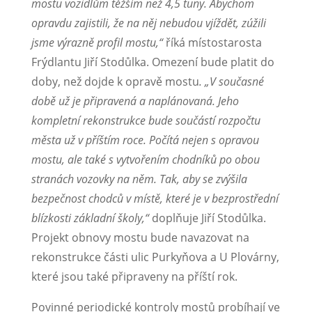
mostu vozidlům těžším než 4,5 tuny. Abychom
opravdu zajistili, že na něj nebudou vjíždět, zúžili
jsme výrazně profil mostu,“
říká místostarosta
Frýdlantu Jiří Stodůlka. Omezení bude platit do
doby, než dojde k opravě mostu
. „V současné
době už je připravená a naplánovaná. Jeho
kompletní rekonstrukce bude součástí rozpočtu
města už v příštím roce. Počítá nejen s opravou
mostu, ale také s vytvořením chodníků po obou
stranách vozovky na něm. Tak, aby se zvýšila
bezpečnost chodců v místě, které je v bezprostřední
blízkosti základní školy,“
doplňuje Jiří Stodůlka.
Projekt obnovy mostu bude navazovat na
rekonstrukce části ulic Purkyňova a U Plovárny,
které jsou také připraveny na příští rok.
Povinné periodické kontroly mostů probíhají ve