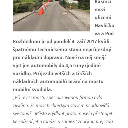
Řasnici
mezi
ulicemi
Havlíčko
va a Pod
Rozhlednou je od pondělí 4. září 2017 kvůli
špatnému technickému stavu neprůjezdný
pro nákladní dopravu. Nově na něj smějí
vjet jen automobily do 4,5 tuny (jediné
vozidlo). Průjezdu větších a těžších
nákladních automobilů brání na mostu
mobilní svodidla.
„Při revizi mostu specializovanou firmou bylo
zjištěno, že most technickým stavem neodpovídá
své tonáži. Město Frýdlant proto muselo přistoupit
ke snížení jeho tonáže a zamezit značkou přejezdu