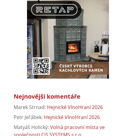
Nejnovější komentáře
Marek Strnad
:
Hejnické VínoHraní 2026
Petr Jeřábek
:
Hejnické VínoHraní 2026
Matyáš Holický
:
Volná pracovní místa ve
společnosti CiS SYSTEMS s.r.o.