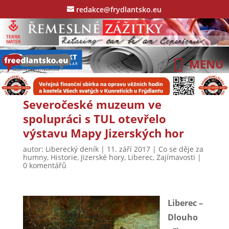
redakce@frydlantsko.eu
Severočeské muzeum ve
spolupráci s TUL otevřelo
výstavu Mapy Jizerských hor
autor:
Liberecký deník
|
11. září 2017
|
Co se děje za
humny
,
Historie
,
Jizerské hory
,
Liberec
,
Zajímavosti
|
0 komentářů
Liberec –
Dlouho