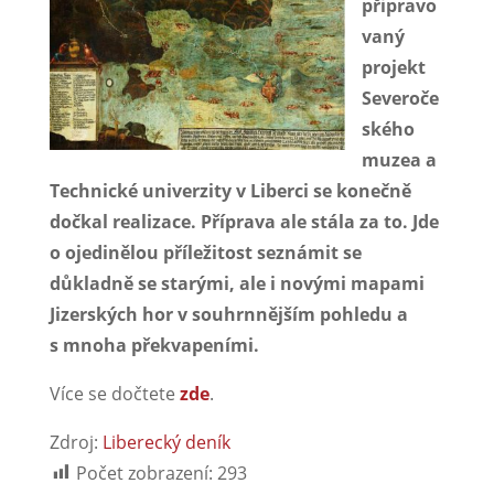
připravo
vaný
projekt
Severoče
ského
muzea a
Technické univerzity v Liberci se konečně
dočkal realizace. Příprava ale stála za to. Jde
o ojedinělou příležitost seznámit se
důkladně se starými, ale i novými mapami
Jizerských hor v souhrnnějším pohledu a
s mnoha překvapeními.
Více se dočtete
zde
.
Zdroj:
Liberecký deník
Počet zobrazení:
293