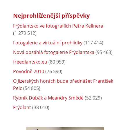
Nejprohlíženější příspěvky
Frýdlantsko ve fotografiích Petra Kellnera
(1 279 512)
Fotogalerie a virtuální prohlídky
(117 414)
Nová obsáhlá fotogalerie Frýdlantska
(95 463)
freedlantsko.eu
(80 959)
Povodně 2010
(76 590)
O Jizerských horách bude přednášet František
Pelc
(54 805)
Rybník Dubák a Meandry Smědé
(52 029)
Frýdlant
(38 010)