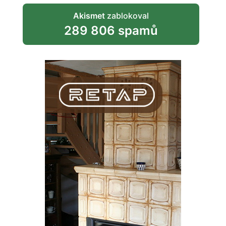
Akismet
zablokoval
289 806 spamů