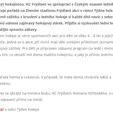
být hokejistou. HC Frýdlant ve spolupráci s Českým svazem ledn
eje pořádá na Zimním stadionu Frýdlant akci v rámci Týdne hok
mě zážitku z bruslení a ledního hokeje si každé dítě navíc s seb
ů odnese zajímavý hokejový dárek. Přijďte si vyzkoušet lední h
ažijte spoustu zábavy.
en hokeje je série sportovních akcí pro děti ve věku 4 – 8 let a jejic
iče. Jedná se o akce, při nichž mají děti unikátní příležitost seznámi
kejový zážitek. Pro děti je připraven zábavný program na ledě i mim
s tím, co obnáší mít doma malého hokejistu, a jaký je přínos ledníh
yžařská helma a rukavice). V případě, že máte doma chrániče loktů a
 sebou.
e se obrátit na trenéra klubu HC Frýdlant, Romana Stříteského (+
 vybavení přímo na místě.
cz/
v sekci Týden hokeje