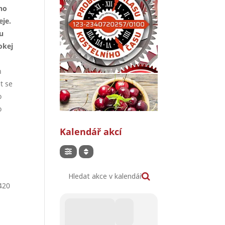
ího
eje.
ou
okej
h
t se
o
o
Kalendář akcí
Hledat akce v kalendáři
420