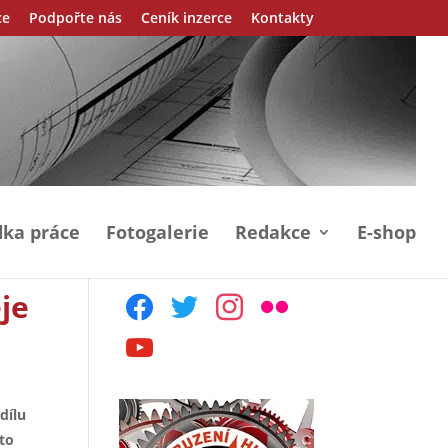
ce
Podpořte nás
Ceník inzerce
Kontakty
ka práce
Fotogalerie
Redakce
E-shop
je
facebook
twitter
instagram
flickr
youtube
dílu
to