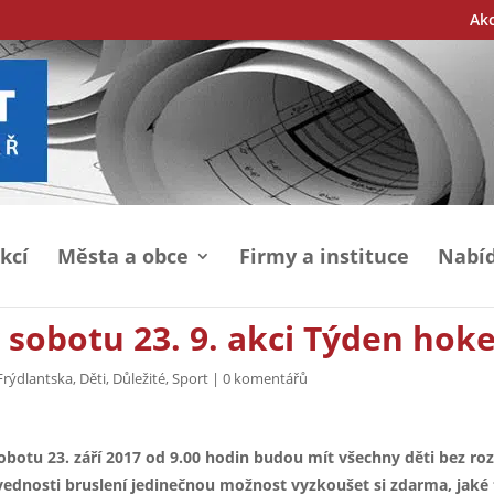
Ak
kcí
Města a obce
Firmy a instituce
Nabíd
 sobotu 23. 9. akci Týden hoke
Frýdlantska
,
Děti
,
Důležité
,
Sport
|
0 komentářů
obotu 23. září 2017 od 9.00 hodin budou mít všechny děti bez roz
ednosti bruslení jedinečnou možnost vyzkoušet si zdarma, jaké 