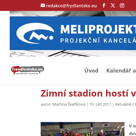
redakce@frydlantsko.eu
Úvod
Kalendář a
Zimní stadion hostí v
autor:
Martina Škeříková
|
19. září 2017
|
Aktuálně z 
V s
dov