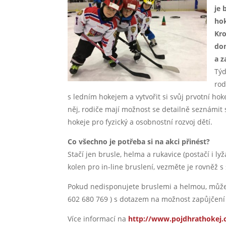
je 
hok
Kro
dom
a z
Týd
rod
s ledním hokejem a vytvořit si svůj prvotní ho
něj, rodiče mají možnost se detailně seznámit 
hokeje pro fyzický a osobnostní rozvoj dětí.
Co všechno je potřeba si na akci přinést?
Stačí jen brusle, helma a rukavice (postačí i l
kolen pro in-line bruslení, vezměte je rovněž s
Pokud nedisponujete bruslemi a helmou, můžet
602 680 769 ) s dotazem na možnost zapůjčení
Více informací na
http://www.pojdhrathokej.