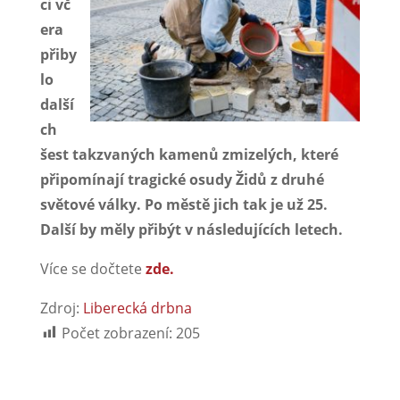
ci vč
era
přiby
lo
další
ch
šest takzvaných kamenů zmizelých, které
připomínají tragické osudy Židů z druhé
světové války. Po městě jich tak je už 25.
Další by měly přibýt v následujících letech.
Více se dočtete
zde.
Zdroj:
Liberecká drbna
Počet zobrazení:
205