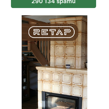
290 134 spamů