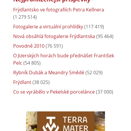
Frýdlantsko ve fotografiích Petra Kellnera
(1 279 514)
Fotogalerie a virtuální prohlídky
(117 419)
Nová obsáhlá fotogalerie Frýdlantska
(95 464)
Povodně 2010
(76 591)
O Jizerských horách bude přednášet František
Pelc
(54 805)
Rybník Dubák a Meandry Smědé
(52 029)
Frýdlant
(38 025)
Co se vyrábělo v Pekelské porcelánce
(37 000)