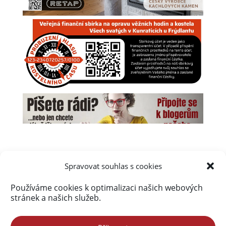
Spravovat souhlas s cookies
Používáme cookies k optimalizaci našich webových
Úvod
Obsah webu
Aktuálně
stránek a našich služeb.
Kalendář akcí na Frýdlantsku
Ceník inzerce
Kontakty & Redakce
Zásady cookies (EU)