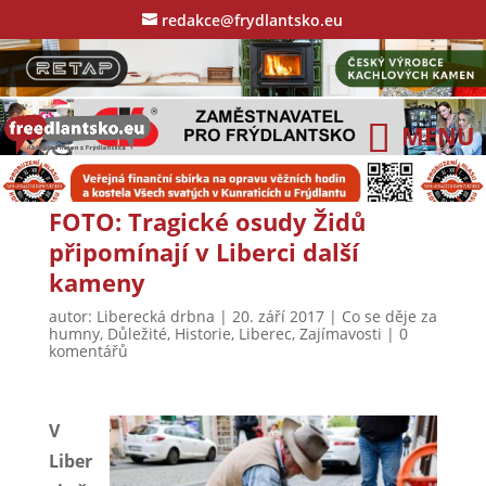
redakce@frydlantsko.eu
FOTO: Tragické osudy Židů
připomínají v Liberci další
kameny
autor:
Liberecká drbna
|
20. září 2017
|
Co se děje za
humny
,
Důležité
,
Historie
,
Liberec
,
Zajímavosti
|
0
komentářů
V
Liber