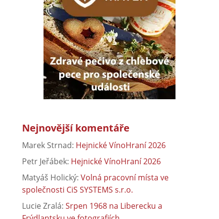
Nejnovější komentáře
Marek Strnad
:
Hejnické VínoHraní 2026
Petr Jeřábek
:
Hejnické VínoHraní 2026
Matyáš Holický
:
Volná pracovní místa ve
společnosti CiS SYSTEMS s.r.o.
Lucie Zralá
:
Srpen 1968 na Liberecku a
Frýdlantsku ve fotografiích