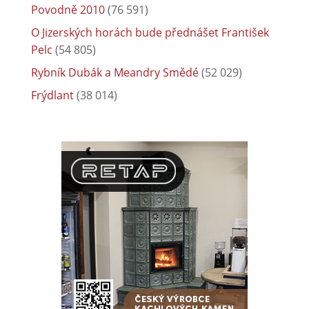
Povodně 2010
(76 591)
O Jizerských horách bude přednášet František
Pelc
(54 805)
Rybník Dubák a Meandry Smědé
(52 029)
Frýdlant
(38 014)