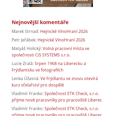
Nejnovější komentáře
Marek Strnad
:
Hejnické VínoHraní 2026
Petr Jeřábek
:
Hejnické VínoHraní 2026
Matyáš Holický
:
Volná pracovní místa ve
společnosti CiS SYSTEMS s.r.o.
Lucie Zralá
:
Srpen 1968 na Liberecku a
Frýdlantsku ve fotografiích
Lenka Úžasná
:
Ve Frýdlantu se znovu otevírá
kurz včelařství pro dospělé
Vladimír Franko
:
Společnost ETK Check, s.r.o.
přijme nové pracovníky pro pracoviště Liberec
Vladimír Franko
:
Společnost ETK Check, s.r.o.
přijme nové pracovníky pro pracoviště Liberec