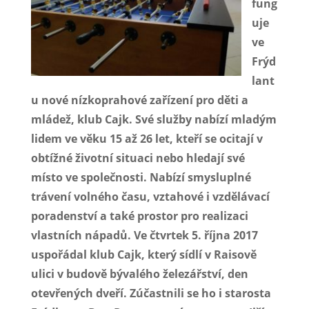
fung
uje
ve
Frýd
lant
u nové nízkoprahové zařízení pro děti a
mládež, klub Cajk. Své služby nabízí mladým
lidem ve věku 15 až 26 let, kteří se ocitají v
obtížné životní situaci nebo hledají své
místo ve společnosti. Nabízí smysluplné
trávení volného času, vztahové i vzdělávací
poradenství a také prostor pro realizaci
vlastních nápadů. Ve čtvrtek 5. října 2017
uspořádal klub Cajk, který sídlí v Raisově
ulici v budově bývalého železářství, den
otevřených dveří. Zúčastnili se ho i starosta