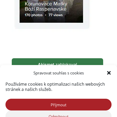
Akismet
zablokoval
289 857 spamů
Spravovat souhlas s cookies
Používáme cookies k optimalizaci našich webových
stránek a našich služeb.
Příjmout
Odmítnout