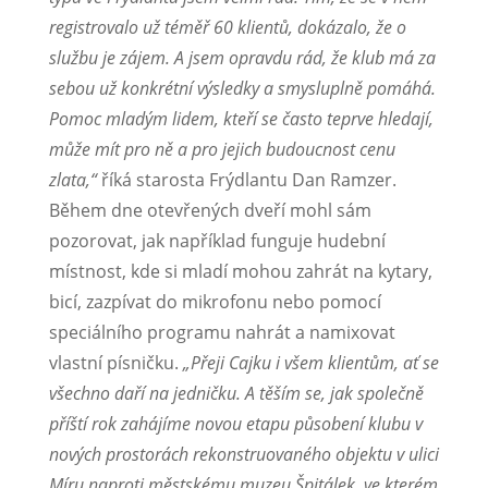
registrovalo už téměř 60 klientů, dokázalo, že o
službu je zájem. A jsem opravdu rád, že klub má za
sebou už konkrétní výsledky a smysluplně pomáhá.
Pomoc mladým lidem, kteří se často teprve hledají,
může mít pro ně a pro jejich budoucnost cenu
zlata,“
říká starosta Frýdlantu Dan Ramzer.
Během dne otevřených dveří mohl sám
pozorovat, jak například funguje hudební
místnost, kde si mladí mohou zahrát na kytary,
bicí, zazpívat do mikrofonu nebo pomocí
speciálního programu nahrát a namixovat
vlastní písničku.
„Přeji Cajku i všem klientům, ať se
všechno daří na jedničku. A těším se, jak společně
příští rok zahájíme novou etapu působení klubu v
nových prostorách rekonstruovaného objektu v ulici
Míru naproti městskému muzeu Špitálek, ve kterém