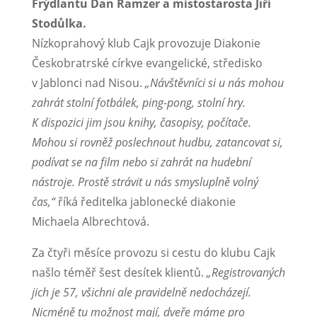
Frýdlantu Dan Ramzer a místostarosta Jiří
Stodůlka.
Nízkoprahový klub Cajk provozuje Diakonie
Českobratrské církve evangelické, středisko
v Jablonci nad Nisou.
„Návštěvníci si u nás mohou
zahrát stolní fotbálek, ping-pong, stolní hry.
K dispozici jim jsou knihy, časopisy, počítače.
Mohou si rovněž poslechnout hudbu, zatancovat si,
podívat se na film nebo si zahrát na hudební
nástroje. Prostě strávit u nás smysluplně volný
čas,“
říká ředitelka jablonecké diakonie
Michaela Albrechtová.
Za čtyři měsíce provozu si cestu do klubu Cajk
našlo téměř šest desítek klientů.
„Registrovaných
jich je 57, všichni ale pravidelně nedocházejí.
Nicméně tu možnost mají, dveře máme pro