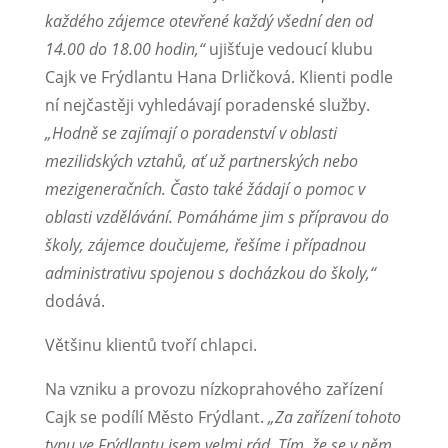
každého zájemce otevřené každý všední den od
14.00 do 18.00 hodin,“
ujišťuje vedoucí klubu
Cajk ve Frýdlantu Hana Drličková. Klienti podle
ní nejčastěji vyhledávají poradenské služby.
„Hodně se zajímají o poradenství v oblasti
mezilidských vztahů, ať už partnerských nebo
mezigeneračních. Často také žádají o pomoc v
oblasti vzdělávání. Pomáháme jim s přípravou do
školy, zájemce doučujeme, řešíme i případnou
administrativu spojenou s docházkou do školy,“
dodává.
Většinu klientů tvoří chlapci.
Na vzniku a provozu nízkoprahového zařízení
Cajk se podílí Město Frýdlant.
„Za zařízení tohoto
typu ve Frýdlantu jsem velmi rád. Tím, že se v něm