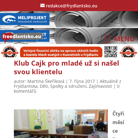
redakce@frydlantsko.eu
Klub Cajk pro mladé už si našel
svou klientelu
autor:
Martina Škeříková
|
7. října 2017
|
Aktuálně z
Frýdlantska
,
Děti
,
Spolky a sdružení
,
Zajímavosti
|
0
komentářů
Čtyři
měsí
ce