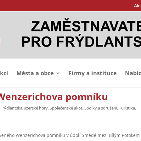
Ak
kcí
Města a obce
Firmy a instituce
Nabíd
 Wenzerichova pomníku
 Frýdlantska
,
Jizerské hory
,
Společenské akce
,
Spolky a sdružení
,
Turistika
,
oveného Wenzerichova pomníku v údolí Smědé mezi Bílým Potokem