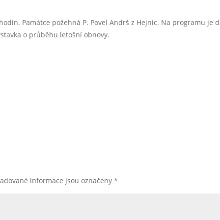
4 hodin. Památce požehná P. Pavel Andrš z Hejnic. Na programu je d
výstavka o průběhu letošní obnovy.
žadované informace jsou označeny
*