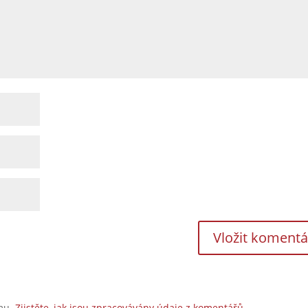
amu.
Zjistěte, jak jsou zpracovávány údaje z komentářů.