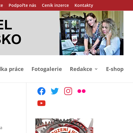
ce
Podpořte nás
Ceník inzerce
Kontakty
ka práce
Fotogalerie
Redakce
E-shop
facebook
twitter
instagram
flickr
youtube
 a