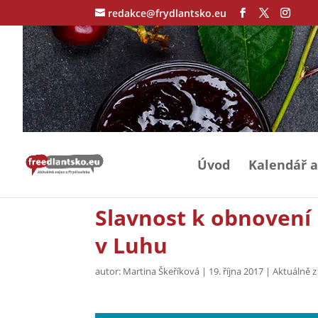
redakce@frydlantsko.eu
Úvod
Kalendář a
Slavnost k obnovení
v Luhu
autor:
Martina Škeříková
|
19. října 2017
|
Aktuálně z