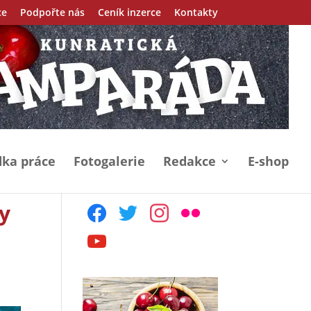
ce
Podpořte nás
Ceník inzerce
Kontakty
ka práce
Fotogalerie
Redakce
E-shop
y
facebook
twitter
instagram
flickr
youtube