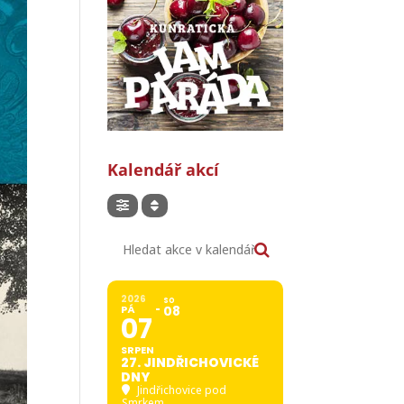
Kalendář akcí
Hledat akce v kalendáři
2026
SO
PÁ
08
07
SRPEN
27. JINDŘICHOVICKÉ
DNY
Jindřichovice pod
Smrkem