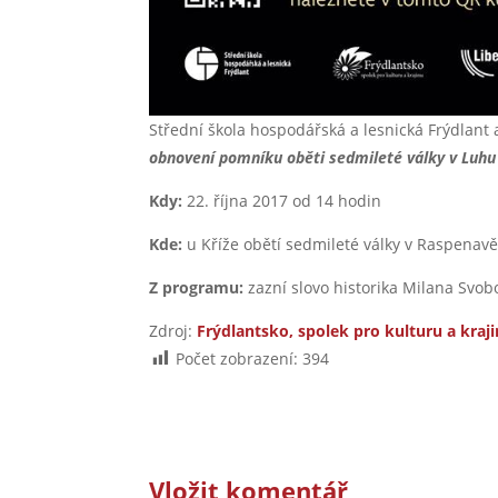
Střední škola hospodářská a lesnická Frýdlant 
obnovení pomníku oběti sedmileté války v Luhu
Kdy:
22. října 2017 od 14 hodin
Kde:
u Kříže obětí sedmileté války v Raspenav
Z programu:
zazní slovo historika Milana Svo
Zdroj:
Frýdlantsko, spolek pro kulturu a kraj
Počet zobrazení:
394
Vložit komentář