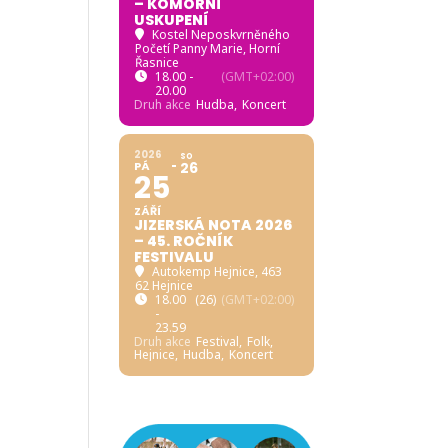
– KOMORNÍ
USKUPENÍ
Kostel Neposkvrněného
Početí Panny Marie, Horní
Řasnice
18.00 -
(GMT+02:00)
20.00
Druh akce
Hudba,
Koncert
2026
SO
PÁ
26
25
ZÁŘÍ
JIZERSKÁ NOTA 2026
– 45. ROČNÍK
FESTIVALU
Autokemp Hejnice
, 463
62 Hejnice
18.00
(26)
(GMT+02:00)
-
23.59
Druh akce
Festival,
Folk,
Hejnice,
Hudba,
Koncert