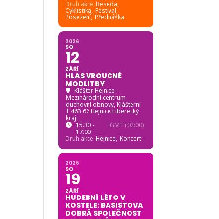
Druh akce
Beseda,
Cyklistika,
Festival,
Posezení,
Přednáška
2026
SO
12
ZÁŘÍ
HLAS VROUCNÉ
MODLITBY
Klášter Hejnice -
Mezinárodní centrum
duchovní obnovy
, Klášterní
1 463 62 Hejnice Liberecký
kraj
15.30 -
(GMT+02:00)
17.00
Druh akce
Hejnice,
Koncert
2026
SO
19
ZÁŘÍ
HUDEBNÍ LÉTO V
KOSTELE: BASISTOVA
DOBRÁ SPOLEČNOST