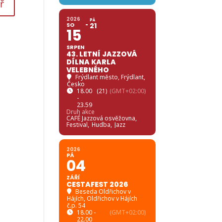
2026
PÁ
SO
21
15
SRPEN
43. LETNÍ JAZZOVÁ
DÍLNA KARLA
VELEBNÉHO
Frýdlant město
, Frýdlant,
Česko
18.00
(21)
(GMT+02:00)
-
23.59
Druh akce
CAFÉ Jazzová osvěžovna,
Festival,
Hudba,
Jazz
2026
PÁ
04
ZÁŘÍ
CESTAFEST 2026
Beseda Oldřichov v
Hájích
, Oldřichov v Hájích
č.p. 54
18.00 -
(GMT+02:00)
22.00