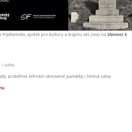
a Frýdlantsko, spolek pro kulturu a krajinu vás zvou na
Slavnost k
ě – Luhu
body, proběhne žehnání obnovené památky i čestná salva
inu