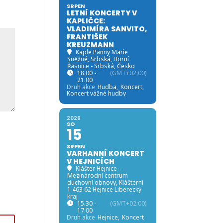
SRPEN
LETNÍ KONCERTY V
KAPLIČCE:
VLADIMÍRA SANVITO,
FRANTIŠEK
KREUZMANN
Kaple Panny Marie
Sněžné, Srbská
, Horní
Řasnice - Srbská, Česko
18.00 -
(GMT+02:00)
21.00
Druh akce
Hudba,
Koncert,
Koncert vážné hudby
2026
SO
15
SRPEN
VARHANNÍ KONCERT
V HEJNICÍCH
Klášter Hejnice -
Mezinárodní centrum
duchovní obnovy
, Klášterní
1 463 62 Hejnice Liberecký
kraj
15.30 -
(GMT+02:00)
17.00
Druh akce
Hejnice,
Koncert