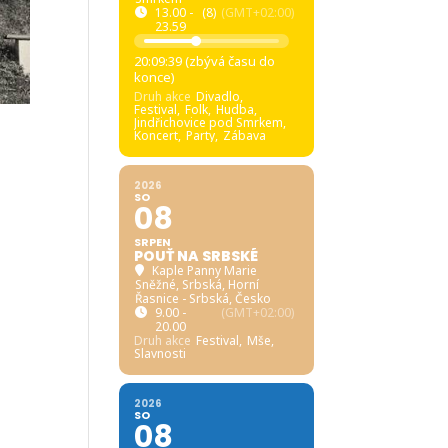
13.00 -
(8)
(GMT+02:00)
23.59
20:09:38 (zbývá času do
konce)
Druh akce
Divadlo,
Festival,
Folk,
Hudba,
Jindřichovice pod Smrkem,
Koncert,
Party,
Zábava
2026
SO
08
SRPEN
POUŤ NA SRBSKÉ
Kaple Panny Marie
Sněžné, Srbská
, Horní
Řasnice - Srbská, Česko
9.00 -
(GMT+02:00)
20.00
Druh akce
Festival,
Mše,
Slavnosti
2026
SO
08