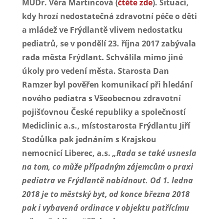
MUDr. Věra Martincová (
čtěte zde
). Situací,
kdy hrozí nedostatečná zdravotní péče o děti
a mládež ve Frýdlantě vlivem nedostatku
pediatrů, se v pondělí 23. října 2017 zabývala
rada města Frýdlant. Schválila mimo jiné
úkoly pro vedení města. Starosta Dan
Ramzer byl pověřen komunikací při hledání
nového pediatra s Všeobecnou zdravotní
pojišťovnou České republiky a společností
Mediclinic a.s., místostarosta Frýdlantu Jiří
Stodůlka pak jednáním s Krajskou
nemocnicí Liberec, a.s.
„Rada se také usnesla
na tom, co může případným zájemcům o praxi
pediatra ve Frýdlantě nabídnout. Od 1. ledna
2018 je to městský byt, od konce března 2018
pak i vybavená ordinace v objektu patřícímu