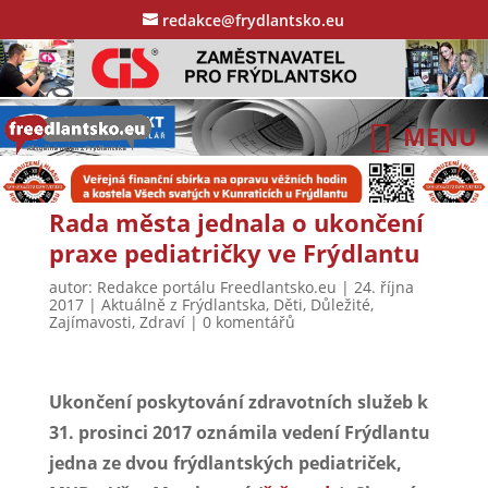
redakce@frydlantsko.eu
Rada města jednala o ukončení
praxe pediatričky ve Frýdlantu
autor:
Redakce portálu Freedlantsko.eu
|
24. října
2017
|
Aktuálně z Frýdlantska
,
Děti
,
Důležité
,
Zajímavosti
,
Zdraví
|
0 komentářů
Ukončení poskytování zdravotních služeb k
31. prosinci 2017 oznámila vedení Frýdlantu
jedna ze dvou frýdlantských pediatriček,