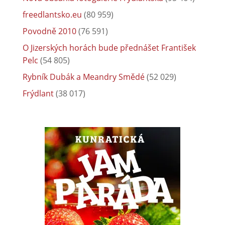
freedlantsko.eu
(80 959)
Povodně 2010
(76 591)
O Jizerských horách bude přednášet František
Pelc
(54 805)
Rybník Dubák a Meandry Smědé
(52 029)
Frýdlant
(38 017)