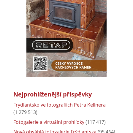
Nejprohlíženější příspěvky
Frýdlantsko ve fotografiích Petra Kellnera
(1 279 513)
Fotogalerie a virtuální prohlídky
(117 417)
Nová obsáhlá fotogalerie Frýdlantska
(95 464)