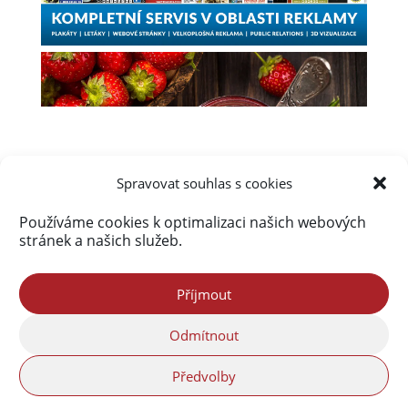
Spravovat souhlas s cookies
Používáme cookies k optimalizaci našich webových
Úvod
Obsah webu
Aktuálně
stránek a našich služeb.
Kalendář akcí na Frýdlantsku
Ceník inzerce
Kontakty & Redakce
Zásady cookies (EU)
Příjmout
Odmítnout
Portál Freedlantsko.eu provozuje společnost
Předvolby
Freedlantsko.group s.r.o. Webdesign© Reklama