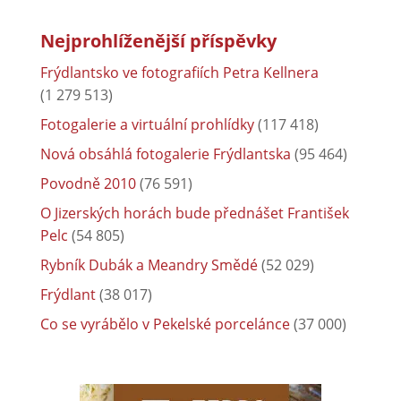
Nejprohlíženější příspěvky
Frýdlantsko ve fotografiích Petra Kellnera
(1 279 513)
Fotogalerie a virtuální prohlídky
(117 418)
Nová obsáhlá fotogalerie Frýdlantska
(95 464)
Povodně 2010
(76 591)
O Jizerských horách bude přednášet František
Pelc
(54 805)
Rybník Dubák a Meandry Smědé
(52 029)
Frýdlant
(38 017)
Co se vyrábělo v Pekelské porcelánce
(37 000)