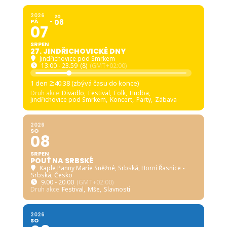
2026
SO
PÁ
08
07
SRPEN
27. JINDŘICHOVICKÉ DNY
Jindřichovice pod Smrkem
13.00 - 23.59
(8)
(GMT+02:00)
1 den 2:40:36 (zbývá času do konce)
Druh akce
Divadlo,
Festival,
Folk,
Hudba,
Jindřichovice pod Smrkem,
Koncert,
Party,
Zábava
2026
SO
08
SRPEN
POUŤ NA SRBSKÉ
Kaple Panny Marie Sněžné, Srbská
, Horní Řasnice -
Srbská, Česko
9.00 - 20.00
(GMT+02:00)
Druh akce
Festival,
Mše,
Slavnosti
2026
SO