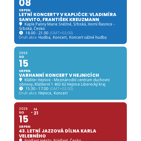
08
SRPEN
LETNÍ KONCERTY V KAPLIČCE: VLADIMÍRA
SANVITO, FRANTIŠEK KREUZMANN
Kaple Panny Marie Sněžné, Srbská
, Horní Řasnice -
Srbská, Česko
18.00 - 21.00
(GMT+02:00)
Druh akce
Hudba,
Koncert,
Koncert vážné hudby
2026
SO
15
SRPEN
VARHANNÍ KONCERT V HEJNICÍCH
Klášter Hejnice - Mezinárodní centrum duchovní
obnovy
, Klášterní 1 463 62 Hejnice Liberecký kraj
15.30 - 17.00
(GMT+02:00)
Druh akce
Hejnice,
Koncert
2026
PÁ
SO
21
15
SRPEN
43. LETNÍ JAZZOVÁ DÍLNA KARLA
VELEBNÉHO
Frýdlant město
, Frýdlant, Česko