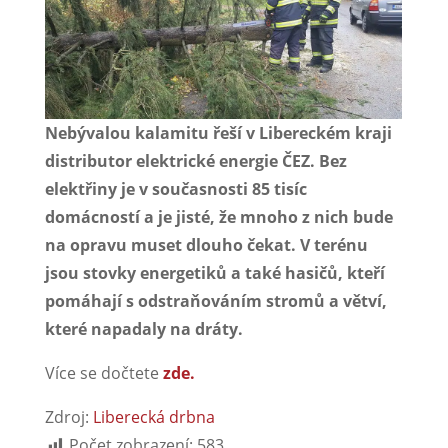
Nebývalou kalamitu řeší v Libereckém kraji
distributor elektrické energie ČEZ. Bez
elektřiny je v současnosti 85 tisíc
domácností a je jisté, že mnoho z nich bude
na opravu muset dlouho čekat. V terénu
jsou stovky energetiků a také hasičů, kteří
pomáhají s odstraňováním stromů a větví,
které napadaly na dráty.
Více se dočtete
zde.
Zdroj:
Liberecká drbna
Počet zobrazení:
583