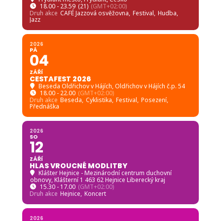
18.00 - 23.59
(21)
(GMT+02:00)
Druh akce
CAFÉ Jazzová osvěžovna,
Festival,
Hudba,
Jazz
2026
PÁ
04
ZÁŘÍ
CESTAFEST 2026
Beseda Oldřichov v Hájích
, Oldřichov v Hájích č.p. 54
18.00 - 22.00
(GMT+02:00)
Druh akce
Beseda,
Cyklistika,
Festival,
Posezení,
Přednáška
2026
SO
12
ZÁŘÍ
HLAS VROUCNÉ MODLITBY
Klášter Hejnice - Mezinárodní centrum duchovní
obnovy
, Klášterní 1 463 62 Hejnice Liberecký kraj
15.30 - 17.00
(GMT+02:00)
Druh akce
Hejnice,
Koncert
2026