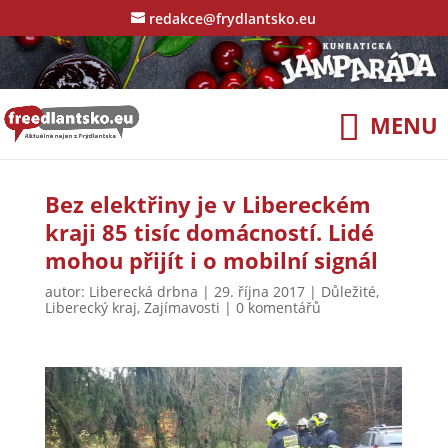
redakce@frydlantsko.eu
Bez elektřiny je v Libereckém
kraji 85 tisíc domácností. Lidé
mohou přijít i o mobilní signál
autor:
Liberecká drbna
|
29. října 2017
|
Důležité
,
Liberecký kraj
,
Zajímavosti
|
0 komentářů