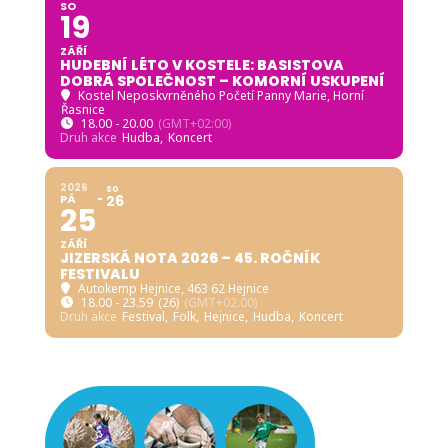
SO
19
ZÁŘÍ
HUDEBNÍ LÉTO V KOSTELE: BASISTOVA
DOBRÁ SPOLEČNOST – KOMORNÍ USKUPENÍ
Kostel Neposkvrněného Početí Panny Marie, Horní
Řasnice
18.00 - 20.00
(GMT+02:00)
Druh akce
Hudba,
Koncert
2026
SO
PÁ
26
25
ZÁŘÍ
JIZERSKÁ NOTA 2026 – 45. ROČNÍK
FESTIVALU
Autokemp Hejnice
, 463 62 Hejnice
18.00 - 23.59
(26)
(GMT+02:00)
Druh akce
Festival,
Folk,
Hejnice,
Hudba,
Koncert