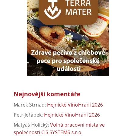
Nejnovější komentáře
Marek Strnad
:
Hejnické VínoHraní 2026
Petr Jeřábek
:
Hejnické VínoHraní 2026
Matyáš Holický
:
Volná pracovní místa ve
společnosti CiS SYSTEMS s.r.o.