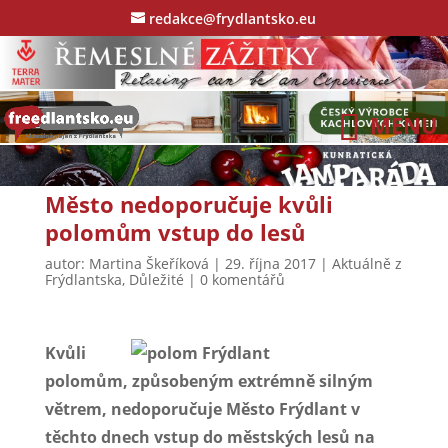
redakce@frydlantsko.eu
Město nedoporučuje kvůli
polomům vstup do lesů
autor:
Martina Škeříková
|
29. října 2017
|
Aktuálně z
Frýdlantska
,
Důležité
|
0 komentářů
Kvůli
polomům, způsobeným extrémně silným
větrem, nedoporučuje Město Frýdlant v
těchto dnech vstup do městských lesů na