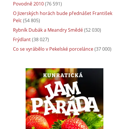
Povodně 2010
(76 591)
O Jizerských horách bude přednášet František
Pelc
(54 805)
Rybník Dubák a Meandry Smědé
(52 030)
Frýdlant
(38 027)
Co se vyrábělo v Pekelské porcelánce
(37 000)