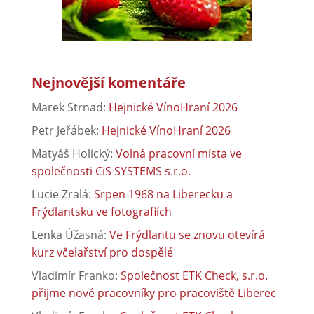
Nejnovější komentáře
Marek Strnad
:
Hejnické VínoHraní 2026
Petr Jeřábek
:
Hejnické VínoHraní 2026
Matyáš Holický
:
Volná pracovní místa ve
společnosti CiS SYSTEMS s.r.o.
Lucie Zralá
:
Srpen 1968 na Liberecku a
Frýdlantsku ve fotografiích
Lenka Úžasná
:
Ve Frýdlantu se znovu otevírá
kurz včelařství pro dospělé
Vladimír Franko
:
Společnost ETK Check, s.r.o.
přijme nové pracovníky pro pracoviště Liberec