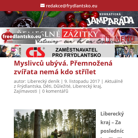
redakce@frydlantsko.eu
Myslivců ubývá. Přemnožená
zvířata nemá kdo střílet
autor:
Liberecký deník
|
9. listopadu 2017
|
Aktuálně
z Frýdlantska
,
Děti
,
Důležité
,
Liberecký kraj
,
Zajímavosti
|
0 komentářů
Liberecký
kraj – Za
posledníc