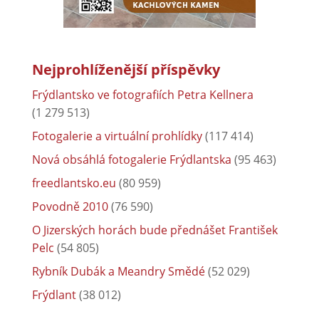
Nejprohlíženější příspěvky
Frýdlantsko ve fotografiích Petra Kellnera
(1 279 513)
Fotogalerie a virtuální prohlídky
(117 414)
Nová obsáhlá fotogalerie Frýdlantska
(95 463)
freedlantsko.eu
(80 959)
Povodně 2010
(76 590)
O Jizerských horách bude přednášet František
Pelc
(54 805)
Rybník Dubák a Meandry Smědé
(52 029)
Frýdlant
(38 012)