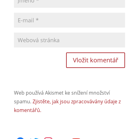
Web používá Akismet ke snížení množství
spamu.
Zjistěte, jak jsou zpracovávány údaje z
komentářů.