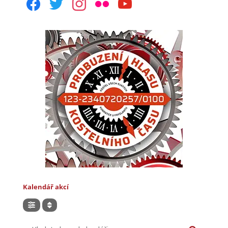
facebook
twitter
instagram
flickr
youtube
Kalendář akcí
Hledat akce v kalendáři