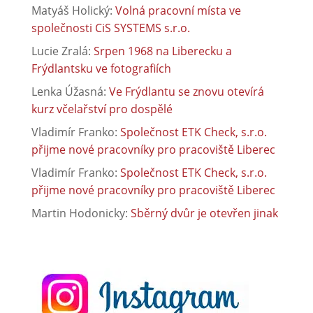
Matyáš Holický
:
Volná pracovní místa ve
společnosti CiS SYSTEMS s.r.o.
Lucie Zralá
:
Srpen 1968 na Liberecku a
Frýdlantsku ve fotografiích
Lenka Úžasná
:
Ve Frýdlantu se znovu otevírá
kurz včelařství pro dospělé
Vladimír Franko
:
Společnost ETK Check, s.r.o.
přijme nové pracovníky pro pracoviště Liberec
Vladimír Franko
:
Společnost ETK Check, s.r.o.
přijme nové pracovníky pro pracoviště Liberec
Martin Hodonicky
:
Sběrný dvůr je otevřen jinak