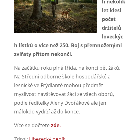
h několik
let klesl
počet
držitelů
loveckýc
h lístků o více než 250. Boj s přemnoženými
zvířaty přitom nekončí.
Na začátku roku plná třída, na konci pět žáků.
Na Střední odborné škole hospodářské a
lesnické ve Frýdlantě mohou předmět
myslivost navštěvovat žáci ze všech oborů,
podle ředitelky Aleny Dvořákové ale jen
málokdo vydrží až do konce.
Více se dočtete
zde.
Zdroj:
Liberecký deník