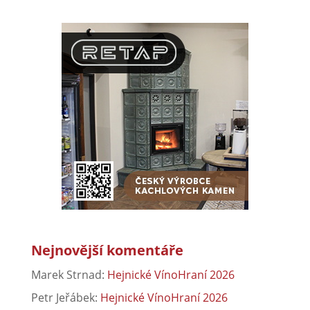
Nejnovější komentáře
Marek Strnad
:
Hejnické VínoHraní 2026
Petr Jeřábek
:
Hejnické VínoHraní 2026