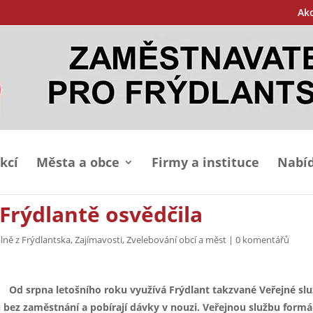
Ak
kcí
Města a obce
Firmy a instituce
Nabíd
 Frýdlantě osvědčila
lně z Frýdlantska
,
Zajímavosti
,
Zvelebování obcí a měst
|
0 komentářů
Od srpna letošního roku využívá Frýdlant takzvané Veřejné slu
roku bez zaměstnání a pobírají dávky v nouzi. Veřejnou službu form