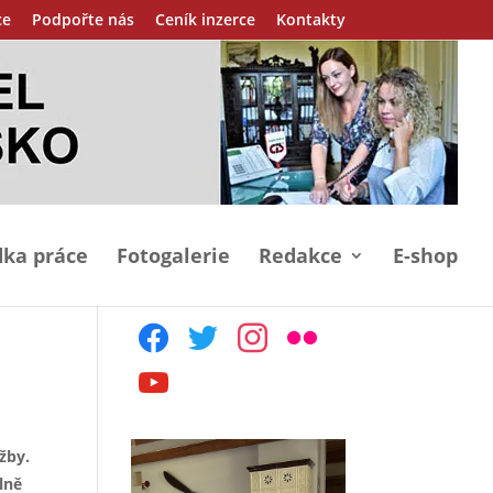
ce
Podpořte nás
Ceník inzerce
Kontakty
ka práce
Fotogalerie
Redakce
E-shop
facebook
twitter
instagram
flickr
youtube
žby.
álně