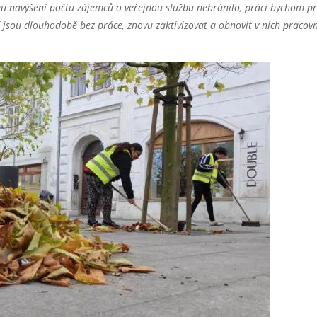
u navýšení počtu zájemců o veřejnou službu nebránilo, práci bychom p
ří jsou dlouhodobě bez práce, znovu zaktivizovat a obnovit v nich pracov