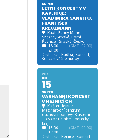
SRPEN
LETNÍ KONCERTY V
KAPLIČCE:
VLADIMÍRA SANVITO,
FRANTIŠEK
KREUZMANN
Kaple Panny Marie
Sněžné, Srbská
, Horní
Řasnice - Srbská, Česko
18.00 -
(GMT+02:00)
21.00
Druh akce
Hudba,
Koncert,
Koncert vážné hudby
2026
SO
15
SRPEN
VARHANNÍ KONCERT
V HEJNICÍCH
Klášter Hejnice -
Mezinárodní centrum
duchovní obnovy
, Klášterní
1 463 62 Hejnice Liberecký
kraj
15.30 -
(GMT+02:00)
17.00
Druh akce
Hejnice,
Koncert