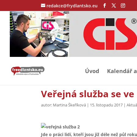
redakce@frydlantsko.eu
Úvod
Kalendář a
Veřejná služba se ve
autor:
Martina Škeříková
|
15. listopadu 2017
|
Aktuá
Jde o práci lidí, kteří jsou již déle než půl 