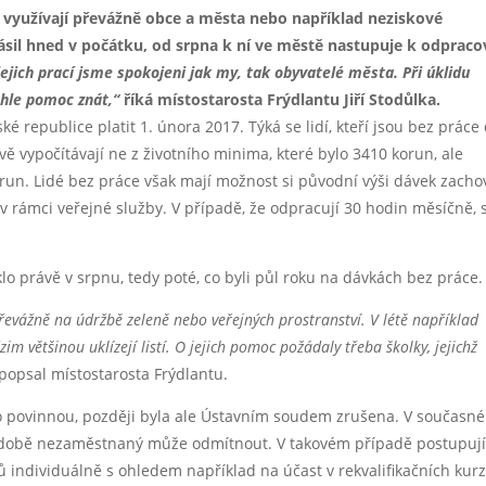
e využívají převážně obce a města nebo například neziskové
hlásil hned v počátku, od srpna k ní ve městě nastupuje k odpraco
jejich prací jsme spokojeni jak my, tak obyvatelé města. Při úklidu
ahle pomoc znát,“
říká místostarosta Frýdlantu Jiří Stodůlka.
 republice platit 1. února 2017. Týká se lidí, kteří jsou bez práce
vě vypočítávají ne z životního minima, které bylo 3410 korun, ale
run. Lidé bez práce však mají možnost si původní výši dávek zacho
 rámci veřejné služby. V případě, že odpracují 30 hodin měsíčně, 
lo právě v srpnu, tedy poté, co byli půl roku na dávkách bez práce.
převážně na údržbě zeleně nebo veřejných prostranství. V létě například
dzim většinou uklízejí listí. O jejich pomoc požádaly třeba školky, jejichž
popsal místostarosta Frýdlantu.
ko povinnou, později byla ale Ústavním soudem zrušena. V současné
odobě nezaměstnaný může odmítnout. V takovém případě postupuj
ů individuálně s ohledem například na účast v rekvalifikačních kur