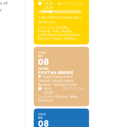
ro ně
13.00 -
(8)
(GMT+02:00)
23.59
ní
1 den 0:55:31 (zbývá času
do konce)
Druh akce
Divadlo,
Festival,
Folk,
Hudba,
Jindřichovice pod Smrkem,
Koncert,
Party,
Zábava
2026
SO
08
SRPEN
POUŤ NA SRBSKÉ
Kaple Panny Marie
Sněžné, Srbská
, Horní
Řasnice - Srbská, Česko
9.00 -
(GMT+02:00)
20.00
Druh akce
Festival,
Mše,
Slavnosti
2026
SO
08