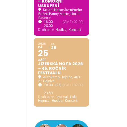
– KOMORNÍ
USKUPENÍ
Kostel Neposkvrněného
Početí Panny Marie, Horní
Řasnice
18.00 -
(GMT+02:00)
20.00
Druh akce
Hudba,
Koncert
2026
SO
PÁ
26
25
ZÁŘÍ
JIZERSKÁ NOTA 2026
– 45. ROČNÍK
FESTIVALU
Autokemp Hejnice
, 463
62 Hejnice
18.00
(26)
(GMT+02:00)
-
23.59
Druh akce
Festival,
Folk,
Hejnice,
Hudba,
Koncert