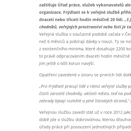
zaštiťuje Úřad práce, služeb vykonavatelů al
organizace. Frýdlant se k veřejné službě při
dvaceti nebo třiceti hodin měsíčně 20 lidí.
„S 
chodníků, veřejných prostranství nebo listí je t
Veřejná služba v současné podobě začala v České
než 6 měsíců a pobírají dávky v nouzi. Ty se no
z existenčního minima, které dosahuje 2200 ko
to právě odpracováním dvaceti hodin měsíčně v
jim ještě o 605 korun navýší.
Opatření zavedené v únoru se prvních lidí dotk
„Pro Frýdlant pracují lidé v rámci veřejné služby 
čistili zarostlé chodníky, uklízeli město, teď na po
zahrady bývají rozlehlé a plné listnatých stromů,“
Veřejnou službu zavedl stát už v roce 2012 ja
době jde o službu dobrovolnou, kterou dlouh
úřady práce při posouzení jednotlivých případ