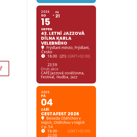
2026
PÁ
SO
21
15
SRPEN
43. LETNÍ JAZZOVÁ
DÍLNA KARLA
VELEBNÉHO
Frýdlant město
, Frýdlant,
Česko
18.00
(21)
(GMT+02:00)
-
23.59
Druh akce
CAFÉ Jazzová osvěžovna,
Festival,
Hudba,
Jazz
2026
PÁ
04
ZÁŘÍ
CESTAFEST 2026
Beseda Oldřichov v
Hájích
, Oldřichov v Hájích
č.p. 54
18.00 -
(GMT+02:00)
22.00