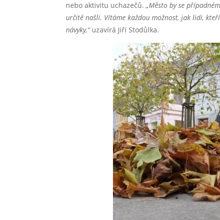
nebo aktivitu uchazečů.
„Město by se případném
určitě našli. Vítáme každou možnost, jak lidi, kte
návyky,“
uzavírá Jiří Stodůlka.