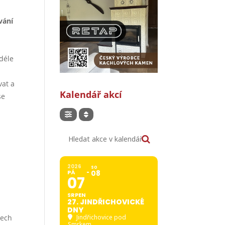
vání
 déle
vat a
Kalendář akcí
se
Hledat akce v kalendáři
2026
SO
PÁ
08
07
SRPEN
27. JINDŘICHOVICKÉ
í
DNY
zech
Jindřichovice pod
Smrkem