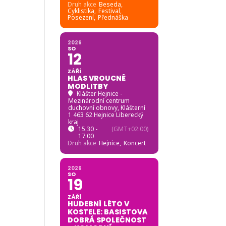
Druh akce
Beseda,
Cyklistika,
Festival,
Posezení,
Přednáška
2026
SO
12
ZÁŘÍ
HLAS VROUCNÉ
MODLITBY
Klášter Hejnice -
Mezinárodní centrum
duchovní obnovy
, Klášterní
1 463 62 Hejnice Liberecký
kraj
15.30 -
(GMT+02:00)
17.00
Druh akce
Hejnice,
Koncert
2026
SO
19
ZÁŘÍ
HUDEBNÍ LÉTO V
KOSTELE: BASISTOVA
DOBRÁ SPOLEČNOST