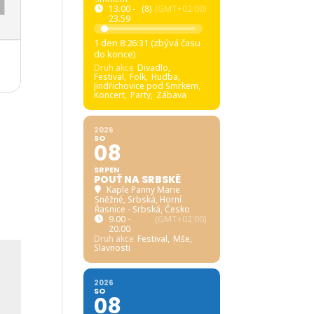
13.00 -
(8)
(GMT+02:00)
23.59
1 den 8:26:30 (zbývá času
do konce)
Druh akce
Divadlo,
Festival,
Folk,
Hudba,
Jindřichovice pod Smrkem,
Koncert,
Party,
Zábava
2026
SO
08
SRPEN
POUŤ NA SRBSKÉ
Kaple Panny Marie
Sněžné, Srbská
, Horní
Řasnice - Srbská, Česko
9.00 -
(GMT+02:00)
20.00
Druh akce
Festival,
Mše,
Slavnosti
2026
SO
08