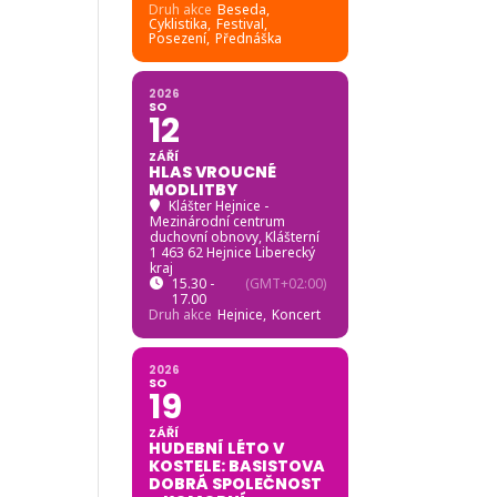
Druh akce
Beseda,
Cyklistika,
Festival,
Posezení,
Přednáška
2026
SO
12
ZÁŘÍ
HLAS VROUCNÉ
MODLITBY
Klášter Hejnice -
Mezinárodní centrum
duchovní obnovy
, Klášterní
1 463 62 Hejnice Liberecký
kraj
15.30 -
(GMT+02:00)
17.00
Druh akce
Hejnice,
Koncert
2026
SO
19
ZÁŘÍ
HUDEBNÍ LÉTO V
KOSTELE: BASISTOVA
DOBRÁ SPOLEČNOST