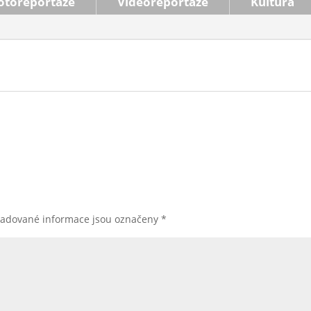
otoreportáže
Videoreportáže
Kultura
žadované informace jsou označeny
*