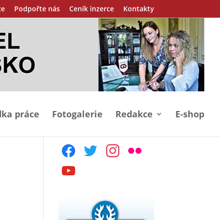
ce
Podpořte nás
Ceník inzerce
Kontakty
ka práce
Fotogalerie
Redakce
E-shop
facebook
twitter
instagram
flickr
youtube