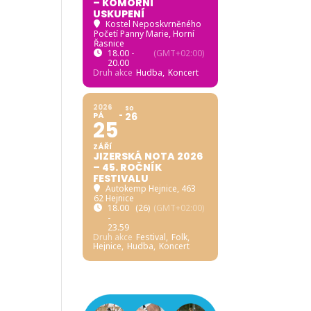
– KOMORNÍ
USKUPENÍ
Kostel Neposkvrněného
Početí Panny Marie, Horní
Řasnice
18.00 -
(GMT+02:00)
20.00
Druh akce
Hudba,
Koncert
2026
SO
PÁ
26
25
ZÁŘÍ
JIZERSKÁ NOTA 2026
– 45. ROČNÍK
FESTIVALU
Autokemp Hejnice
, 463
62 Hejnice
18.00
(26)
(GMT+02:00)
-
23.59
Druh akce
Festival,
Folk,
Hejnice,
Hudba,
Koncert