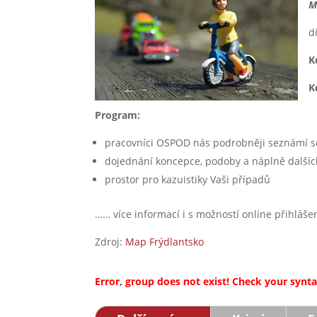
M
d
K
K
Program:
pracovníci OSPOD nás podrobněji seznámí se
dojednání koncepce, podoby a náplně další
prostor pro kazuistiky Vaši případů
…… více informací i s možností online přihláše
Zdroj:
Map Frýdlantsko
Error, group does not exist! Check your syntax