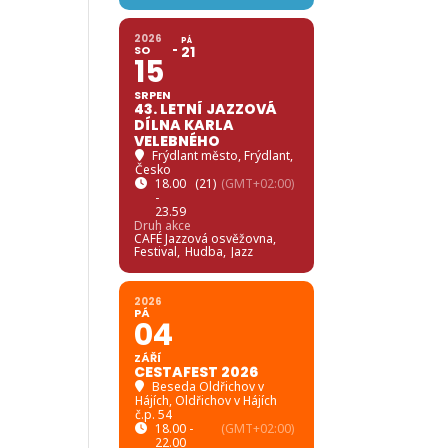
2026
PÁ
SO
21
15
SRPEN
43. LETNÍ JAZZOVÁ
DÍLNA KARLA
VELEBNÉHO
Frýdlant město
, Frýdlant,
Česko
18.00
(21)
(GMT+02:00)
-
23.59
Druh akce
CAFÉ Jazzová osvěžovna,
Festival,
Hudba,
Jazz
2026
PÁ
04
ZÁŘÍ
CESTAFEST 2026
Beseda Oldřichov v
Hájích
, Oldřichov v Hájích
č.p. 54
18.00 -
(GMT+02:00)
22.00