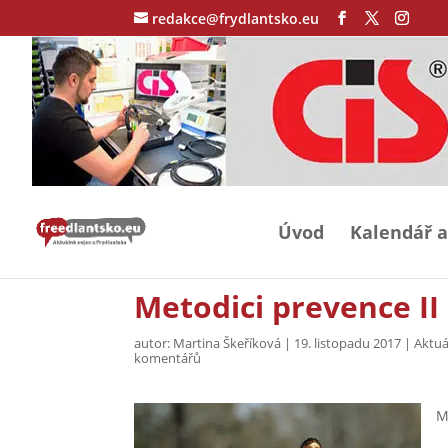
redakce@frydlantsko.eu
Úvod
Kalendář a
Metodici prevence II
autor:
Martina Škeříková
|
19. listopadu 2017
|
Aktuá
komentářů
M