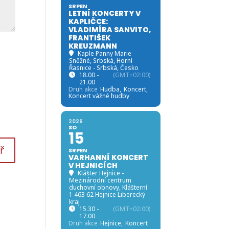
SRPEN
LETNÍ KONCERTY V
KAPLIČCE:
VLADIMÍRA SANVITO,
FRANTIŠEK
KREUZMANN
Kaple Panny Marie
Sněžné, Srbská
, Horní
Řasnice - Srbská, Česko
18.00 -
(GMT+02:00)
21.00
Druh akce
Hudba,
Koncert,
Koncert vážné hudby
2026
SO
15
SRPEN
VARHANNÍ KONCERT
V HEJNICÍCH
Klášter Hejnice -
Mezinárodní centrum
duchovní obnovy
, Klášterní
1 463 62 Hejnice Liberecký
kraj
15.30 -
(GMT+02:00)
17.00
Druh akce
Hejnice,
Koncert