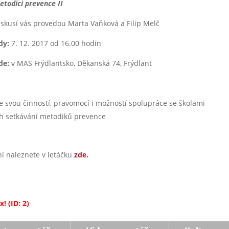
etodici prevence II
iskusí vás provedou Marta Vaňková a Filip Melč
dy:
7. 12. 2017 od 16.00 hodin
de:
v MAS Frýdlantsko, Děkanská 74, Frýdlant
 svou činností, pravomocí i možností spolupráce se školami
ch setkávání metodiků prevence
ní naleznete v letáčku
zde.
! (ID: 2)