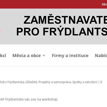
Ak
kcí
Města a obce
Firmy a instituce
Nabíd
lně z Frýdlantska
,
Důležité
,
Projekty a samospráva
,
Spolky a sdružení
|
0
AP Frýdlantsko vás zve na workshop