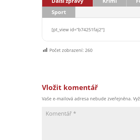
Další zprávy
Krimi
F
Sport
[pt_view id=“b74251faj2″]
Počet zobrazení:
260
Vložit komentář
Vaše e-mailová adresa nebude zveřejněna.
Vy