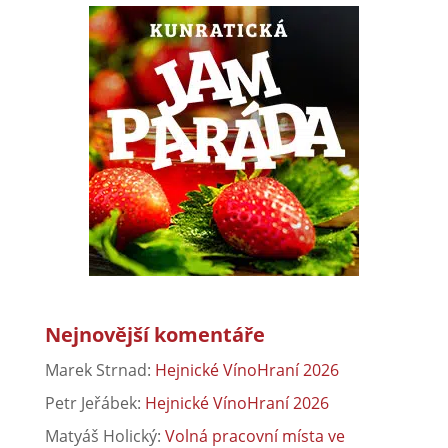
Nejnovější komentáře
Marek Strnad
:
Hejnické VínoHraní 2026
Petr Jeřábek
:
Hejnické VínoHraní 2026
Matyáš Holický
:
Volná pracovní místa ve