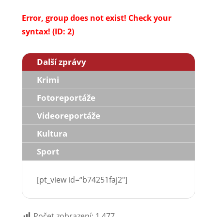
Error, group does not exist! Check your
syntax! (ID: 2)
Další zprávy
Krimi
Fotoreportáže
Videoreportáže
Kultura
Sport
[pt_view id=“b74251faj2″]
Počet zobrazení:
1 477