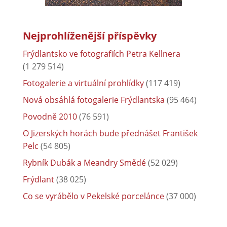
Nejprohlíženější příspěvky
Frýdlantsko ve fotografiích Petra Kellnera
(1 279 514)
Fotogalerie a virtuální prohlídky
(117 419)
Nová obsáhlá fotogalerie Frýdlantska
(95 464)
Povodně 2010
(76 591)
O Jizerských horách bude přednášet František
Pelc
(54 805)
Rybník Dubák a Meandry Smědé
(52 029)
Frýdlant
(38 025)
Co se vyrábělo v Pekelské porcelánce
(37 000)