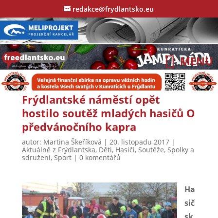
redakce@frydlantsko.eu
Frýdlantské náměstí opět
hostilo soutěž mladých hasičů O
předvánočního kapra
autor:
Martina Škeříková
|
20. listopadu 2017
|
Aktuálně z Frýdlantska
,
Děti
,
Hasiči
,
Soutěže
,
Spolky a
sdružení
,
Sport
|
0 komentářů
Ha
sič
sk