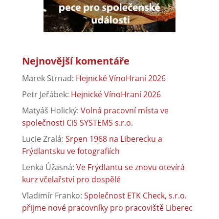
Nejnovější komentáře
Marek Strnad
:
Hejnické VínoHraní 2026
Petr Jeřábek
:
Hejnické VínoHraní 2026
Matyáš Holický
:
Volná pracovní místa ve
společnosti CiS SYSTEMS s.r.o.
Lucie Zralá
:
Srpen 1968 na Liberecku a
Frýdlantsku ve fotografiích
Lenka Úžasná
:
Ve Frýdlantu se znovu otevírá
kurz včelařství pro dospělé
Vladimír Franko
:
Společnost ETK Check, s.r.o.
přijme nové pracovníky pro pracoviště Liberec