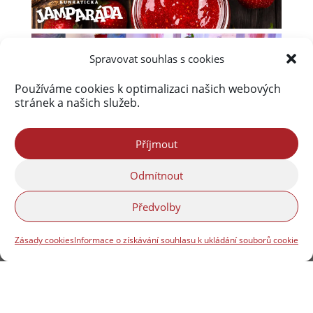
Spravovat souhlas s cookies
Používáme cookies k optimalizaci našich webových
stránek a našich služeb.
Příjmout
Úvod
Obsah webu
Aktuálně
Odmítnout
Kalendář akcí na Frýdlantsku
Ceník inzerce
Předvolby
Kontakty & Redakce
Zásady cookies (EU)
Zásady cookies
Informace o získávání souhlasu k ukládání souborů cookie
Portál Freedlantsko.eu provozuje společnost
Freedlantsko.group s.r.o. Webdesign© Reklama