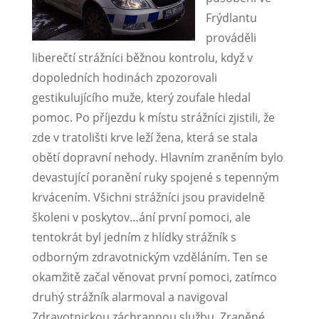
Frýdlantu
prováděli
liberečtí strážníci běžnou kontrolu, když v
dopoledních hodinách zpozorovali
gestikulujícího muže, který zoufale hledal
pomoc. Po příjezdu k místu strážníci zjistili, že
zde v tratolišti krve leží žena, která se stala
obětí dopravní nehody. Hlavním zraněním bylo
devastující poranění ruky spojené s tepenným
krvácením. Všichni strážníci jsou pravidelně
školeni v poskytov
…
ání první pomoci, ale
tentokrát byl jedním z hlídky strážník s
odborným zdravotnickým vzděláním. Ten se
okamžitě začal věnovat první pomoci, zatímco
druhý strážník alarmoval a navigoval
Zdravotnickou záchrannou službu. Zraněné