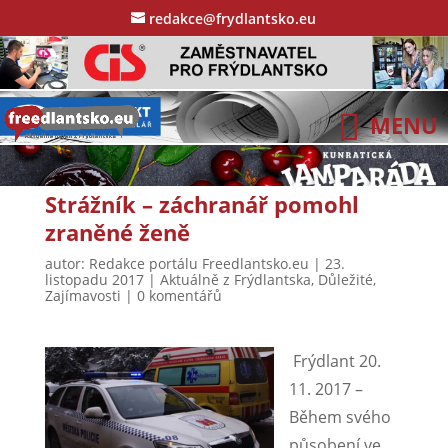
redakce@frydlantsko.eu
Strážník – záchranář pomohl
zraněné ženě
autor:
Redakce portálu Freedlantsko.eu
|
23.
listopadu 2017
|
Aktuálně z Frýdlantska
,
Důležité
,
Zajímavosti
|
0 komentářů
Frýdlant 20.
11. 2017 –
Během svého
působení ve