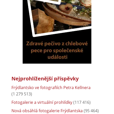
Nejprohlíženější příspěvky
Frýdlantsko ve fotografiích Petra Kellnera
(1 279 513)
Fotogalerie a virtuální prohlídky
(117 416)
Nová obsáhlá fotogalerie Frýdlantska
(95 464)