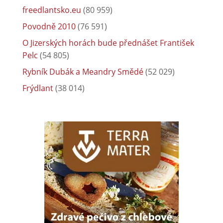
freedlantsko.eu
(80 959)
Povodně 2010
(76 591)
O Jizerských horách bude přednášet František
Pelc
(54 805)
Rybník Dubák a Meandry Smědé
(52 029)
Frýdlant
(38 014)