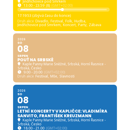
Jindřichovice pod Smrkem
13.00 - 23.59
(8)
(GMT+02:00)
17:19:52 (zbývá času do konce)
Druh akce
Divadlo,
Festival,
Folk,
Hudba,
Jindřichovice pod Smrkem,
Koncert,
Party,
Zábava
2026
SO
08
SRPEN
POUŤ NA SRBSKÉ
Kaple Panny Marie Sněžné, Srbská
, Horní Řasnice -
Srbská, Česko
9.00 - 20.00
(GMT+02:00)
Druh akce
Festival,
Mše,
Slavnosti
2026
SO
08
SRPEN
LETNÍ KONCERTY V KAPLIČCE: VLADIMÍRA
SANVITO, FRANTIŠEK KREUZMANN
Kaple Panny Marie Sněžné, Srbská
, Horní Řasnice -
Srbská, Česko
18.00 - 21.00
(GMT+02:00)