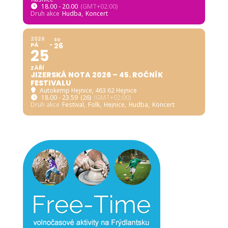
18.00 - 20.00
(GMT+02:00)
Druh akce
Hudba,
Koncert
2026
SO
PÁ
26
25
ZÁŘÍ
JIZERSKÁ NOTA 2026 – 45. ROČNÍK
FESTIVALU
Autokemp Hejnice
, 463 62 Hejnice
18.00 - 23.59
(26)
(GMT+02:00)
Druh akce
Festival,
Folk,
Hejnice,
Hudba,
Koncert