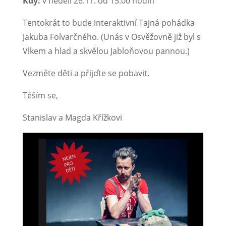
Kdy:
v neděli 26.11. od 15.00 hodin
Tentokrát to bude interaktivní Tajná pohádka
Jakuba Folvarčného. (Unás v Osvěžovně již byl s
Vlkem a hlad a skvělou Jabloňovou pannou.)
Vezměte děti a přijďte se pobavit.
Těším se,
Stanislav a Magda Křížkovi