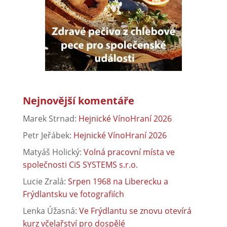
Nejnovější komentáře
Marek Strnad
:
Hejnické VínoHraní 2026
Petr Jeřábek
:
Hejnické VínoHraní 2026
Matyáš Holický
:
Volná pracovní místa ve
společnosti CiS SYSTEMS s.r.o.
Lucie Zralá
:
Srpen 1968 na Liberecku a
Frýdlantsku ve fotografiích
Lenka Úžasná
:
Ve Frýdlantu se znovu otevírá
kurz včelařství pro dospělé