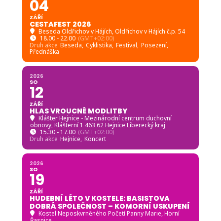
04
ZÁŘÍ
CESTAFEST 2026
Beseda Oldřichov v Hájích
, Oldřichov v Hájích č.p. 54
18.00 - 22.00
(GMT+02:00)
Druh akce
Beseda,
Cyklistika,
Festival,
Posezení,
Přednáška
2026
SO
12
ZÁŘÍ
HLAS VROUCNÉ MODLITBY
Klášter Hejnice - Mezinárodní centrum duchovní
obnovy
, Klášterní 1 463 62 Hejnice Liberecký kraj
15.30 - 17.00
(GMT+02:00)
Druh akce
Hejnice,
Koncert
2026
SO
19
ZÁŘÍ
HUDEBNÍ LÉTO V KOSTELE: BASISTOVA
DOBRÁ SPOLEČNOST – KOMORNÍ USKUPENÍ
Kostel Neposkvrněného Početí Panny Marie, Horní
Řasnice