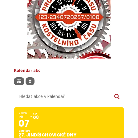
Kalendář akcí
Hledat akce v kalendáři
2026
SO
PÁ
08
07
SRPEN
27. JINDŘICHOVICKÉ DNY