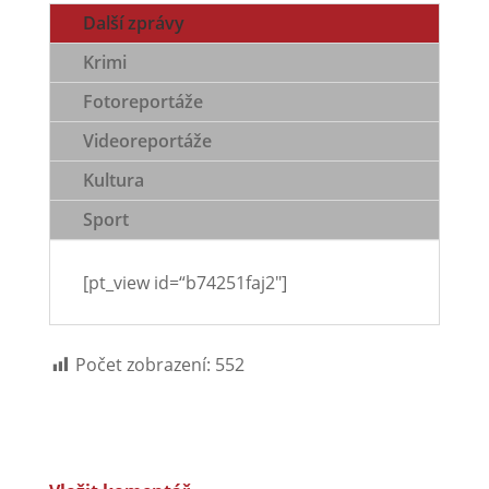
Další zprávy
Krimi
Fotoreportáže
Videoreportáže
Kultura
Sport
[pt_view id=“b74251faj2″]
Počet zobrazení:
552