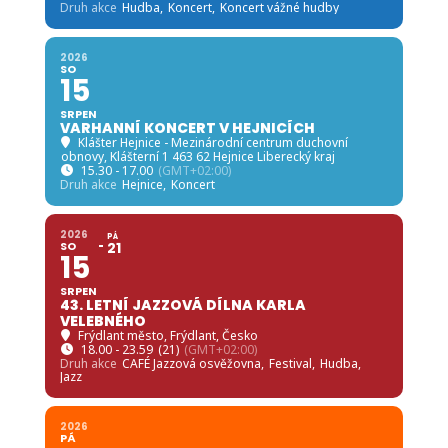
Druh akce
Hudba,
Koncert,
Koncert vážné hudby
2026
SO
15
SRPEN
VARHANNÍ KONCERT V HEJNICÍCH
Klášter Hejnice - Mezinárodní centrum duchovní
obnovy
, Klášterní 1 463 62 Hejnice Liberecký kraj
15.30 - 17.00
(GMT+02:00)
Druh akce
Hejnice,
Koncert
2026
PÁ
SO
21
15
SRPEN
43. LETNÍ JAZZOVÁ DÍLNA KARLA
VELEBNÉHO
Frýdlant město
, Frýdlant, Česko
18.00 - 23.59
(21)
(GMT+02:00)
Druh akce
CAFÉ Jazzová osvěžovna,
Festival,
Hudba,
Jazz
2026
PÁ