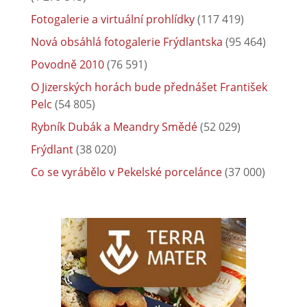
Fotogalerie a virtuální prohlídky
(117 419)
Nová obsáhlá fotogalerie Frýdlantska
(95 464)
Povodně 2010
(76 591)
O Jizerských horách bude přednášet František
Pelc
(54 805)
Rybník Dubák a Meandry Smědé
(52 029)
Frýdlant
(38 020)
Co se vyrábělo v Pekelské porcelánce
(37 000)