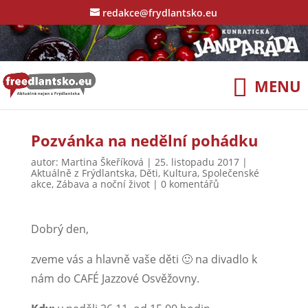
redakce@frydlantsko.eu
Pozvánka na nedělní pohádku
autor:
Martina Škeříková
|
25. listopadu 2017
|
Aktuálně z Frýdlantska
,
Děti
,
Kultura
,
Společenské
akce
,
Zábava a noční život
|
0 komentářů
Dobrý den,
zveme vás a hlavně vaše děti 🙂 na divadlo k
nám do CAFÉ Jazzové Osvěžovny.