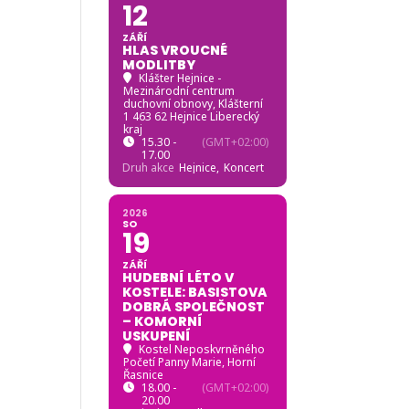
12
ZÁŘÍ
HLAS VROUCNÉ
MODLITBY
Klášter Hejnice -
Mezinárodní centrum
duchovní obnovy
, Klášterní
1 463 62 Hejnice Liberecký
kraj
15.30 -
(GMT+02:00)
17.00
Druh akce
Hejnice,
Koncert
2026
SO
19
ZÁŘÍ
HUDEBNÍ LÉTO V
KOSTELE: BASISTOVA
DOBRÁ SPOLEČNOST
– KOMORNÍ
USKUPENÍ
Kostel Neposkvrněného
Početí Panny Marie, Horní
Řasnice
18.00 -
(GMT+02:00)
20.00