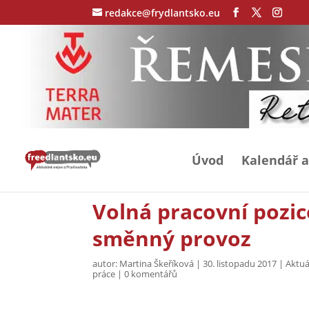
redakce@frydlantsko.eu
Úvod
Kalendář a
Volná pracovní pozic
směnný provoz
autor:
Martina Škeříková
|
30. listopadu 2017
|
Aktuá
práce
|
0 komentářů