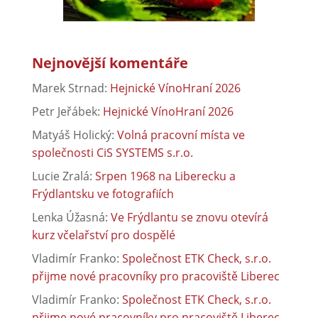
Nejnovější komentáře
Marek Strnad
:
Hejnické VínoHraní 2026
Petr Jeřábek
:
Hejnické VínoHraní 2026
Matyáš Holický
:
Volná pracovní místa ve
společnosti CiS SYSTEMS s.r.o.
Lucie Zralá
:
Srpen 1968 na Liberecku a
Frýdlantsku ve fotografiích
Lenka Úžasná
:
Ve Frýdlantu se znovu otevírá
kurz včelařství pro dospělé
Vladimír Franko
:
Společnost ETK Check, s.r.o.
přijme nové pracovníky pro pracoviště Liberec
Vladimír Franko
:
Společnost ETK Check, s.r.o.
přijme nové pracovníky pro pracoviště Liberec