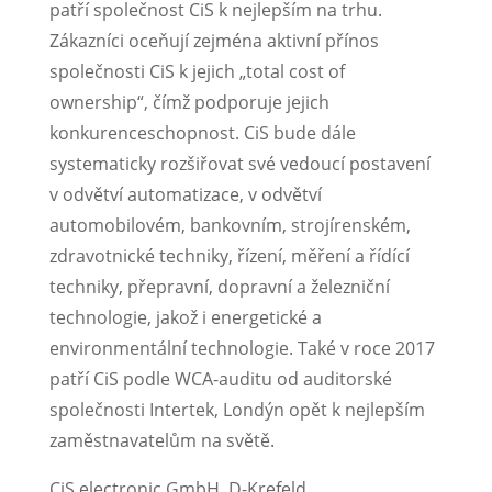
patří společnost CiS k nejlepším na trhu.
Zákazníci oceňují zejména aktivní přínos
společnosti CiS k jejich „total cost of
ownership“, čímž podporuje jejich
konkurenceschopnost. CiS bude dále
systematicky rozšiřovat své vedoucí postavení
v odvětví automatizace, v odvětví
automobilovém, bankovním, strojírenském,
zdravotnické techniky, řízení, měření a řídící
techniky, přepravní, dopravní a železniční
technologie, jakož i energetické a
environmentální technologie. Také v roce 2017
patří CiS podle WCA-auditu od auditorské
společnosti Intertek, Londýn opět k nejlepším
zaměstnavatelům na světě.
CiS electronic GmbH, D-Krefeld