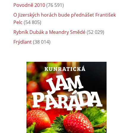
Povodně 2010
(76 591)
O Jizerských horách bude přednášet František
Pelc
(54 805)
Rybník Dubák a Meandry Smědé
(52 029)
Frýdlant
(38 014)