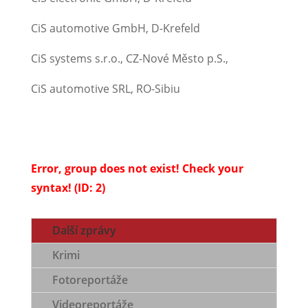
CiS automotive GmbH, D-Krefeld
CiS systems s.r.o., CZ-Nové Město p.S.,
CiS automotive SRL, RO-Sibiu
Error, group does not exist! Check your
syntax! (ID: 2)
Další zprávy
Krimi
Fotoreportáže
Videoreportáže