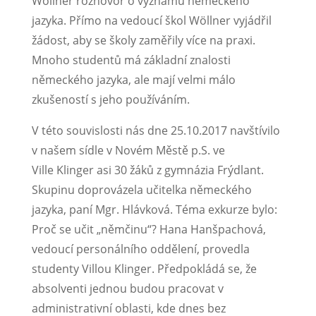
Wöllner rozhovor o významu německého
jazyka. Přímo na vedoucí škol Wöllner vyjádřil
žádost, aby se školy zaměřily více na praxi.
Mnoho studentů má základní znalosti
německého jazyka, ale mají velmi málo
zkušeností s jeho používáním.
V této souvislosti nás dne 25.10.2017 navštívilo
v našem sídle v Novém Městě p.S. ve
Ville Klinger asi 30 žáků z gymnázia Frýdlant.
Skupinu doprovázela učitelka německého
jazyka, paní Mgr. Hlávková. Téma exkurze bylo:
Proč se učit „němčinu“? Hana Hanšpachová,
vedoucí personálního oddělení, provedla
studenty Villou Klinger. Předpokládá se, že
absolventi jednou budou pracovat v
administrativní oblasti, kde dnes bez