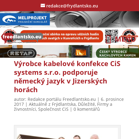
redakce@frydlantsko.eu
Výrobce kabelové konfekce CiS
systems s.r.o. podporuje
německý jazyk v Jizerských
horách
autor:
Redakce portálu Freedlantsko.eu
|
6. prosince
2017
|
Aktuálně z Frýdlantska
,
Důležité
,
Firmy a
živnostníci
,
Společnost CiS
|
0 komentářů