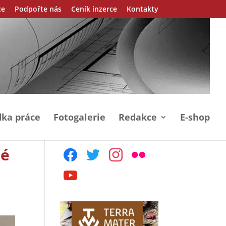
ce
Podpořte nás
Ceník inzerce
Kontakty
ka práce
Fotogalerie
Redakce
E-shop
ké
facebook
twitter
instagram
flickr
youtube