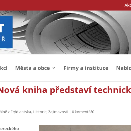
Ak
kcí
Města a obce
Firmy a instituce
Nabíd
. Nová kniha představí technic
álně z Frýdlantska
,
Historie
,
Zajímavosti
|
0 komentářů
ibereckého