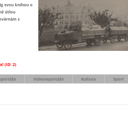
ig svou knihou o
ně útlou
továrnám s
! (ID: 2)
eportáže
Videoreportáže
Kultura
Sport