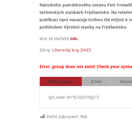
Národního památkového ústavu Petr Freiwill
technických stavbách Frýdlantska. Na relativ
publikaci nyní navazuje knihou Od mlýnů k 
podtitulem Výrobní stavby na Frýdlantsku.
Více se dočtete
zde.
Zdroj:
Liberecký kraj DNES
Error, group does not exist! Check your syntax
Další zprávy
Krimi
Fotor
[pt_view id=“b74251faj2″]
Počet zobrazení:
956