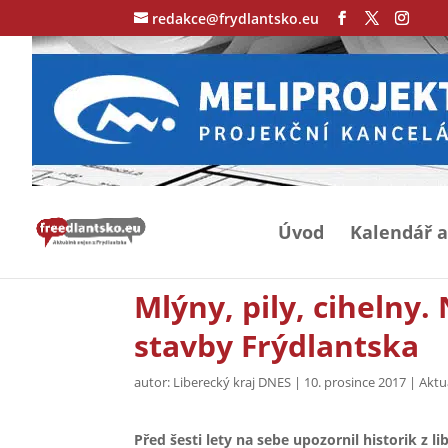
redakce@frydlantsko.eu
Úvod
Kalendář a
Mlýny, pily, cihelny
stavby Frýdlantska
autor:
Liberecký kraj DNES
|
10. prosince 2017
|
Aktu
Před šesti lety na sebe upozornil historik z l