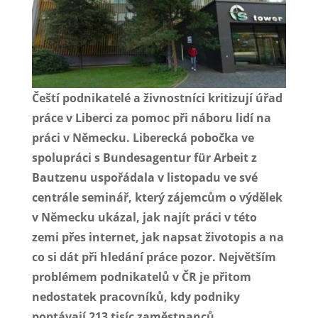
Čeští podnikatelé a živnostníci kritizují úřad
práce v Liberci za pomoc při náboru lidí na
práci v Německu. Liberecká pobočka ve
spolupráci s Bundesagentur für Arbeit z
Bautzenu uspořádala v listopadu ve své
centrále seminář, který zájemcům o výdělek
v Německu ukázal, jak najít práci v této
zemi přes internet, jak napsat životopis a na
co si dát při hledání práce pozor. Největším
problémem podnikatelů v ČR je přitom
nedostatek pracovníků, kdy podniky
poptávají 213 tisíc zaměstnanců.