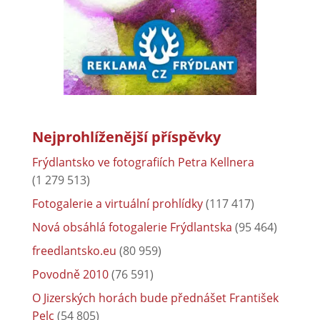
Nejprohlíženější příspěvky
Frýdlantsko ve fotografiích Petra Kellnera
(1 279 513)
Fotogalerie a virtuální prohlídky
(117 417)
Nová obsáhlá fotogalerie Frýdlantska
(95 464)
freedlantsko.eu
(80 959)
Povodně 2010
(76 591)
O Jizerských horách bude přednášet František
Pelc
(54 805)