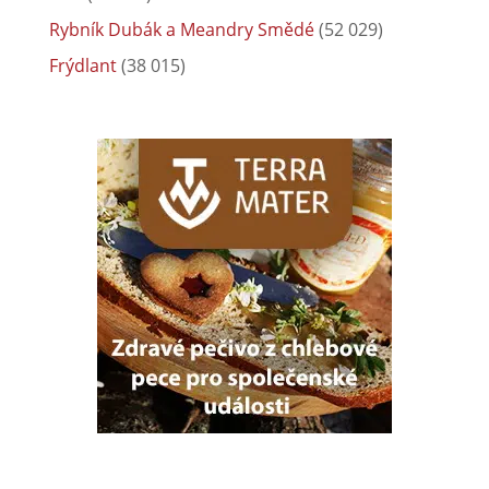
Rybník Dubák a Meandry Smědé
(52 029)
Frýdlant
(38 015)