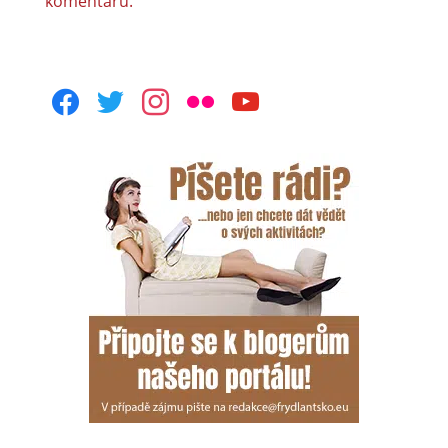
komentářů.
facebook
twitter
instagram
flickr
youtube