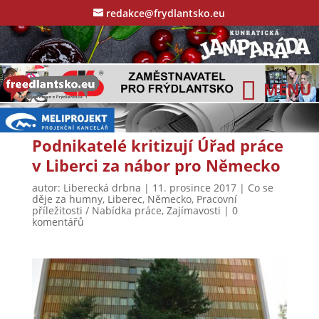
redakce@frydlantsko.eu
Podnikatelé kritizují Úřad práce
v Liberci za nábor pro Německo
autor:
Liberecká drbna
|
11. prosince 2017
|
Co se
děje za humny
,
Liberec
,
Německo
,
Pracovní
příležitosti / Nabídka práce
,
Zajímavosti
|
0
komentářů