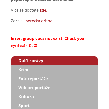
Více se dočtete
zde.
Zdroj:
Liberecká drbna
Error, group does not exist! Check your
syntax! (ID: 2)
Další zprávy
Krimi
Fotoreportáže
Videoreportáže
Kultura
Sport