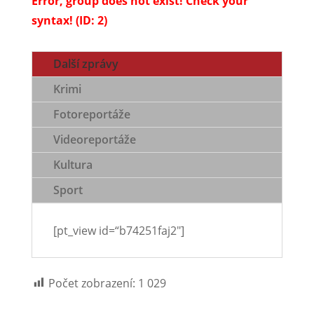
Error, group does not exist! Check your
syntax! (ID: 2)
Další zprávy
Krimi
Fotoreportáže
Videoreportáže
Kultura
Sport
[pt_view id=“b74251faj2″]
Počet zobrazení:
1 029