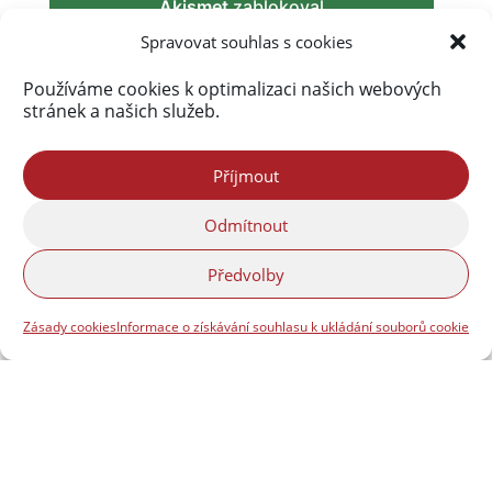
Akismet
zablokoval
289 809 spamů
Spravovat souhlas s cookies
Používáme cookies k optimalizaci našich webových
stránek a našich služeb.
Příjmout
Odmítnout
Předvolby
Zásady cookies
Informace o získávání souhlasu k ukládání souborů cookie