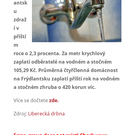
antsk
u
zdraž
í v
příští
m
roce o 2,3 procenta. Za metr krychlový
zaplatí odběratelé na vodném a stočném
105,29 Kč. Průměrná čtyřčlenná domácnost
na Frýdlantsku zaplatí příští rok na vodném
a stočném zhruba o 420 korun víc.
Více se dočtete
zde.
Zdroj:
Liberecká drbna