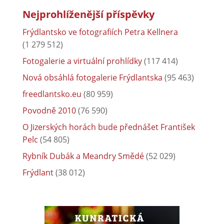
Nejprohlíženější příspěvky
Frýdlantsko ve fotografiích Petra Kellnera
(1 279 512)
Fotogalerie a virtuální prohlídky
(117 414)
Nová obsáhlá fotogalerie Frýdlantska
(95 463)
freedlantsko.eu
(80 959)
Povodně 2010
(76 590)
O Jizerských horách bude přednášet František
Pelc
(54 805)
Rybník Dubák a Meandry Smědé
(52 029)
Frýdlant
(38 012)