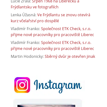
Lucie Zralá
:
Srpen 1968 na Liberecku a
Frýdlantsku ve fotografiích
Lenka Úžasná
:
Ve Frýdlantu se znovu otevírá
kurz včelařství pro dospělé
Vladimír Franko
:
Společnost ETK Check, s.r.o.
přijme nové pracovníky pro pracoviště Liberec
Vladimír Franko
:
Společnost ETK Check, s.r.o.
přijme nové pracovníky pro pracoviště Liberec
Martin Hodonicky
:
Sběrný dvůr je otevřen jinak