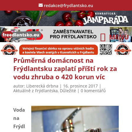
redakce@frydlantsko.eu
Průměrná domácnost na
Frýdlantsku zaplatí příští rok za
vodu zhruba o 420 korun víc
autor:
Liberecká drbna
|
16. prosince 2017
|
Aktuálně z Frýdlantska
,
Důležité
|
0 komentářů
Voda
na
Frýdl