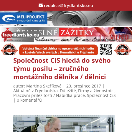
redakce@frydlantsko.eu
Společnost CiS hledá do svého
týmu posilu – zručného
montážního dělníka / dělnici
autor:
Martina Škeříková
|
20. prosince 2017
|
Aktuálně z Frýdlantska
,
Důležité
,
Firmy a živnostníci
,
Pracovní příležitosti / Nabídka práce
,
Společnost CiS
|
0 komentářů