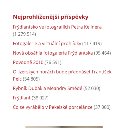
Nejprohlíženější příspěvky
Frýdlantsko ve fotografiích Petra Kellnera
(1 279 514)
Fotogalerie a virtuální prohlídky
(117 419)
Nová obsáhlá fotogalerie Frýdlantska
(95 464)
Povodně 2010
(76 591)
O Jizerských horách bude přednášet František
Pelc
(54 805)
Rybník Dubák a Meandry Smědé
(52 030)
Frýdlant
(38 027)
Co se vyrábělo v Pekelské porcelánce
(37 000)