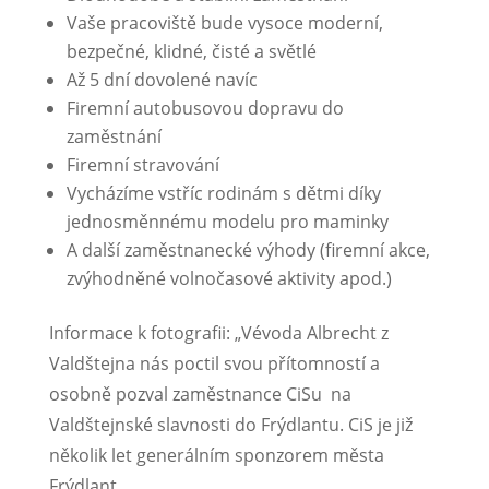
Vaše pracoviště bude vysoce moderní,
bezpečné, klidné, čisté a světlé
Až 5 dní dovolené navíc
Firemní autobusovou dopravu do
zaměstnání
Firemní stravování
Vycházíme vstříc rodinám s dětmi díky
jednosměnnému modelu pro maminky
A další zaměstnanecké výhody (firemní akce,
zvýhodněné volnočasové aktivity apod.)
Informace k fotografii: „Vévoda Albrecht z
Valdštejna nás poctil svou přítomností a
osobně pozval zaměstnance CiSu na
Valdštejnské slavnosti do Frýdlantu. CiS je již
několik let generálním sponzorem města
Frýdlant.