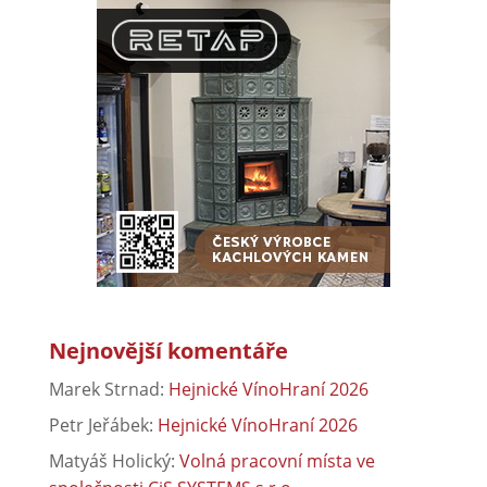
Nejnovější komentáře
Marek Strnad
:
Hejnické VínoHraní 2026
Petr Jeřábek
:
Hejnické VínoHraní 2026
Matyáš Holický
:
Volná pracovní místa ve