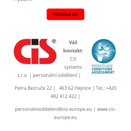
Váš
kontakt
:
CiS
systems
s.r.o | personální oddělení |
Petra Bezruče 22 | 463 62 Hejnice | Tel.: +420
482 412 422 |
personalnioddeleni@cis-europe.eu | www.cis-
europe.eu