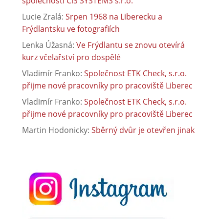
společnosti CiS SYSTEMS s.r.o.
Lucie Zralá
:
Srpen 1968 na Liberecku a
Frýdlantsku ve fotografiích
Lenka Úžasná
:
Ve Frýdlantu se znovu otevírá
kurz včelařství pro dospělé
Vladimír Franko
:
Společnost ETK Check, s.r.o.
přijme nové pracovníky pro pracoviště Liberec
Vladimír Franko
:
Společnost ETK Check, s.r.o.
přijme nové pracovníky pro pracoviště Liberec
Martin Hodonicky
:
Sběrný dvůr je otevřen jinak