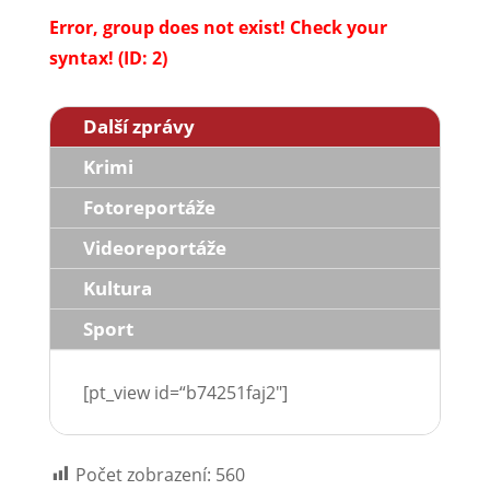
Error, group does not exist! Check your
syntax! (ID: 2)
Další zprávy
Krimi
Fotoreportáže
Videoreportáže
Kultura
Sport
[pt_view id=“b74251faj2″]
Počet zobrazení:
560