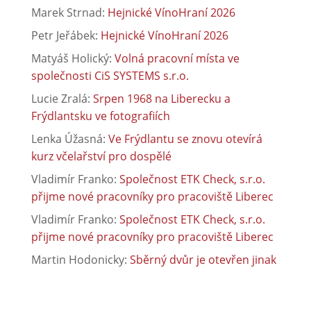
Marek Strnad
:
Hejnické VínoHraní 2026
Petr Jeřábek
:
Hejnické VínoHraní 2026
Matyáš Holický
:
Volná pracovní místa ve
společnosti CiS SYSTEMS s.r.o.
Lucie Zralá
:
Srpen 1968 na Liberecku a
Frýdlantsku ve fotografiích
Lenka Úžasná
:
Ve Frýdlantu se znovu otevírá
kurz včelařství pro dospělé
Vladimír Franko
:
Společnost ETK Check, s.r.o.
přijme nové pracovníky pro pracoviště Liberec
Vladimír Franko
:
Společnost ETK Check, s.r.o.
přijme nové pracovníky pro pracoviště Liberec
Martin Hodonicky
:
Sběrný dvůr je otevřen jinak