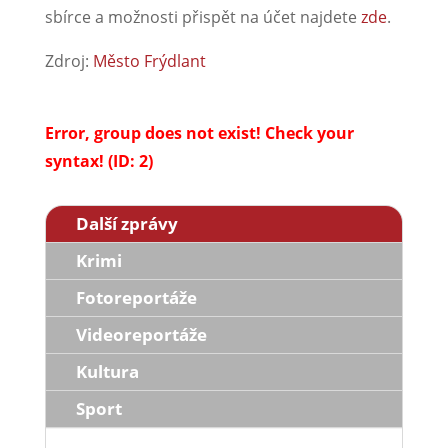
sbírce a možnosti přispět na účet najdete
zde
.
Zdroj:
Město Frýdlant
Error, group does not exist! Check your
syntax! (ID: 2)
Další zprávy
Krimi
Fotoreportáže
Videoreportáže
Kultura
Sport