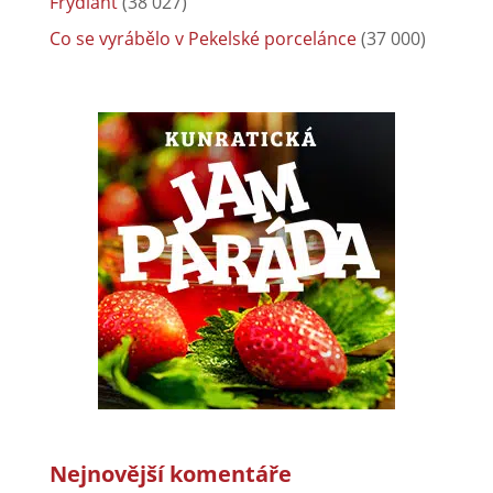
Frýdlant
(38 027)
Co se vyrábělo v Pekelské porcelánce
(37 000)
Nejnovější komentáře