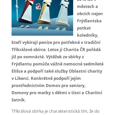
městech a
obcích nejen
Frýdlantska
potkat
koledníky,
kteří vybírají peníze pro potřebné v tradiční
Tříkrálové sbírce. Letos ji Charita ČR pořádá
již po osmnácté. Výtěžek ze sbírky z
Frýdlantu pomůže vážně nemocné sedmileté
Elišce a podpoří také služby Oblastní charity
v Liberci. Konkrétně podpoří jejím
prostřednictvím Domov pro seniory,
Domovy pro matky s dětmi v tísni a Charitní
šatník.
Tříkrálová sbírka je charakteristická tím, že do