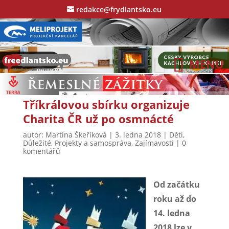
redakce@frydlantsko.eu
Tříkrálovou sbírku organizuje
Charita ČR už po osmnácté
autor:
Martina Škeříková
|
3. ledna 2018
|
Děti
,
Důležité
,
Projekty a samospráva
,
Zajímavosti
|
0
komentářů
Od začátku
roku až do
14. ledna
2018 lze v