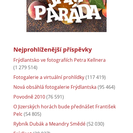
Nejprohlíženější příspěvky
Frýdlantsko ve fotografiích Petra Kellnera
(1 279 514)
Fotogalerie a virtuální prohlídky
(117 419)
Nová obsáhlá fotogalerie Frýdlantska
(95 464)
Povodně 2010
(76 591)
O Jizerských horách bude přednášet František
Pelc
(54 805)
Rybník Dubák a Meandry Smědé
(52 030)