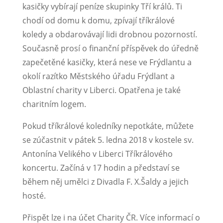
kasičky vybírají peníze skupinky Tří králů. Ti
chodí od domu k domu, zpívají tříkrálové
koledy a obdarovávají lidi drobnou pozorností.
Současně prosí o finanční příspěvek do úředně
zapečetěné kasičky, která nese ve Frýdlantu a
okolí razítko Městského úřadu Frýdlant a
Oblastní charity v Liberci. Opatřena je také
charitním logem.
Pokud tříkrálové koledníky nepotkáte, můžete
se zúčastnit v pátek 5. ledna 2018 v kostele sv.
Antonína Velikého v Liberci Tříkrálového
koncertu. Začíná v 17 hodin a představí se
během něj umělci z Divadla F. X.Šaldy a jejich
hosté.
Přispět lze i na účet Charity ČR. Více informací o