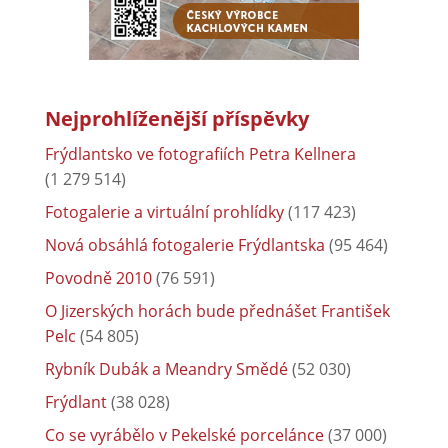
Nejprohlíženější příspěvky
Frýdlantsko ve fotografiích Petra Kellnera
(1 279 514)
Fotogalerie a virtuální prohlídky
(117 423)
Nová obsáhlá fotogalerie Frýdlantska
(95 464)
Povodně 2010
(76 591)
O Jizerských horách bude přednášet František
Pelc
(54 805)
Rybník Dubák a Meandry Smědé
(52 030)
Frýdlant
(38 028)
Co se vyrábělo v Pekelské porcelánce
(37 000)