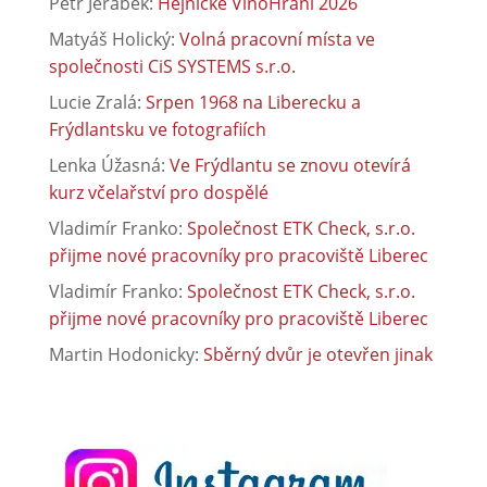
Petr Jeřábek
:
Hejnické VínoHraní 2026
Matyáš Holický
:
Volná pracovní místa ve
společnosti CiS SYSTEMS s.r.o.
Lucie Zralá
:
Srpen 1968 na Liberecku a
Frýdlantsku ve fotografiích
Lenka Úžasná
:
Ve Frýdlantu se znovu otevírá
kurz včelařství pro dospělé
Vladimír Franko
:
Společnost ETK Check, s.r.o.
přijme nové pracovníky pro pracoviště Liberec
Vladimír Franko
:
Společnost ETK Check, s.r.o.
přijme nové pracovníky pro pracoviště Liberec
Martin Hodonicky
:
Sběrný dvůr je otevřen jinak