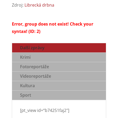
Zdroj:
Librecká drbna
Error, group does not exist! Check your
syntax! (ID: 2)
Další zprávy
Krimi
Fotoreportáže
Videoreportáže
Kultura
Sport
[pt_view id=“b74251faj2″]