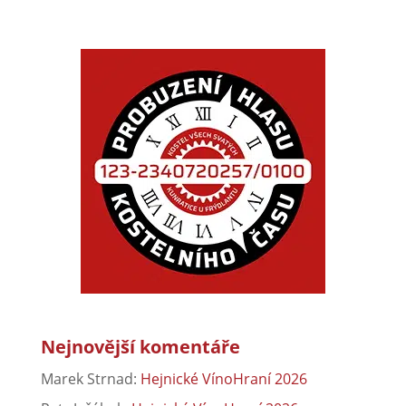
Nejnovější komentáře
Marek Strnad
:
Hejnické VínoHraní 2026