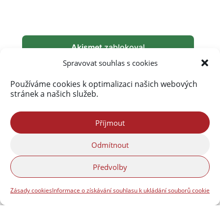
Akismet
zablokoval
290 217 spamů
Spravovat souhlas s cookies
Používáme cookies k optimalizaci našich webových
stránek a našich služeb.
Příjmout
Odmítnout
Předvolby
Zásady cookies
Informace o získávání souhlasu k ukládání souborů cookie