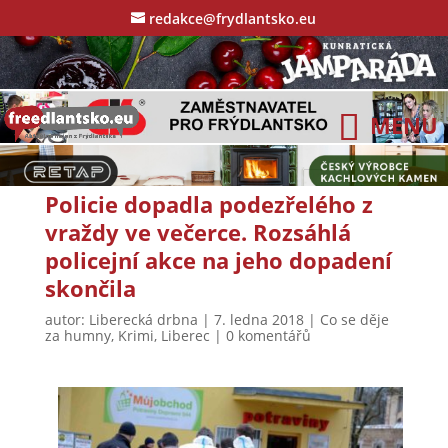
redakce@frydlantsko.eu
Policie dopadla podezřelého z
vraždy ve večerce. Rozsáhlá
policejní akce na jeho dopadení
skončila
autor:
Liberecká drbna
|
7. ledna 2018
|
Co se děje
za humny
,
Krimi
,
Liberec
|
0 komentářů