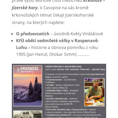
právě vyšlo lednové číslo měsíčníku
Krkonoše –
Jizerské hory
.
V časopise na vás kromě
krkonošských témat čekají jizerskohorské
strany, na kterých najdete:
O předsevzetích
– úvodník Květy Vinklátové
Kříž obětí sedmileté války v Raspenavě-
Luhu –
historie a obnova pomníku z roku
1905 (Jan Heinzl, Otokar Simm) ……….