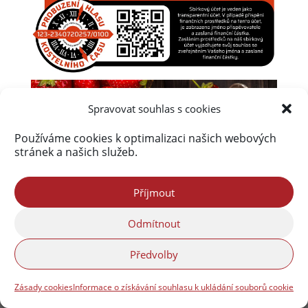
Spravovat souhlas s cookies
Používáme cookies k optimalizaci našich webových
stránek a našich služeb.
Příjmout
Úvod
Obsah webu
Aktuálně
Odmítnout
Kalendář akcí na Frýdlantsku
Ceník inzerce
Kontakty & Redakce
Zásady cookies (EU)
Předvolby
Zásady cookies
Informace o získávání souhlasu k ukládání souborů cookie