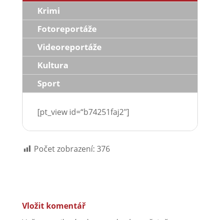
Krimi
Fotoreportáže
Videoreportáže
Kultura
Sport
[pt_view id=“b74251faj2″]
Počet zobrazení:
376
Vložit komentář