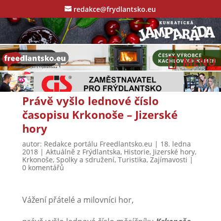
redakce@frydlantsko.eu
Právě vyšlo lednové číslo
časopisu Krkonoše – Jizerské
hory
autor:
Redakce portálu Freedlantsko.eu
|
18. ledna
2018
|
Aktuálně z Frýdlantska
,
Historie
,
Jizerské hory
,
Krkonoše
,
Spolky a sdružení
,
Turistika
,
Zajímavosti
|
0 komentářů
Vážení přátelé a milovníci hor,