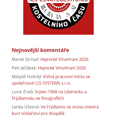
Nejnovější komentáře
Marek Strnad
:
Hejnické VínoHraní 2026
Petr Jeřábek
:
Hejnické VínoHraní 2026
Matyáš Holický
:
Volná pracovní místa ve
společnosti CiS SYSTEMS s.r.o.
Lucie Zralá
:
Srpen 1968 na Liberecku a
Frýdlantsku ve fotografiích
Lenka Úžasná
:
Ve Frýdlantu se znovu otevírá
kurz včelařství pro dospělé