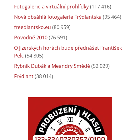
Fotogalerie a virtuální prohlídky
(117 416)
Nová obsáhlá fotogalerie Frýdlantska
(95 464)
freedlantsko.eu
(80 959)
Povodně 2010
(76 591)
O Jizerských horách bude přednášet František
Pelc
(54 805)
Rybník Dubák a Meandry Smědé
(52 029)
Frýdlant
(38 014)